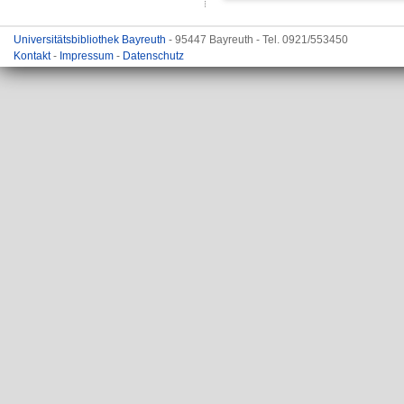
Universitätsbibliothek Bayreuth
- 95447 Bayreuth - Tel. 0921/553450
Kontakt
-
Impressum
-
Datenschutz