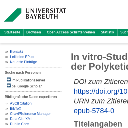
Startseite
Browsen
Open Access Schriftenreihen
Statistik
Suc
Kontakt
In vitro-Stu
Leitlinien EPub
Neueste Einträge
der Polyket
Suche nach Personen
DOI zum Zitieren
im Publikationsserver
bei Google Scholar
https://doi.org
Bibliografische Daten exportieren
URN zum Zitiere
ASCII Citation
BibTeX
epub-5784-0
Citavi/Reference Manager
Data Cite XML
Titelangaben
Dublin Core