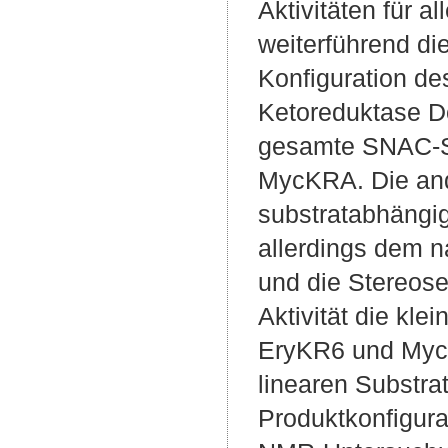
Aktivitäten für 
weiterführend di
Konfiguration de
Ketoreduktase Do
gesamte SNAC-S
MycKRA. Die and
substratabhängig
allerdings dem na
und die Stereosel
Aktivität die k
EryKR6 und MycK
linearen Substr
Produktkonfigura