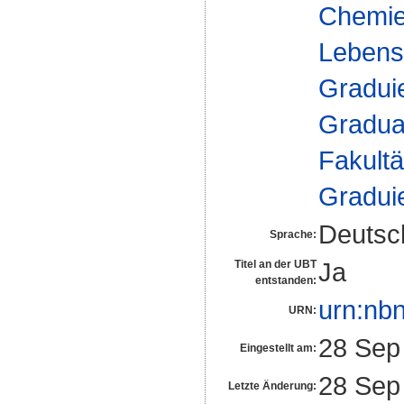
Chemie
Lebensm
Gradui
Gradua
Fakultä
Gradui
Deutsc
Sprache:
Ja
Titel an der UBT
entstanden:
urn:nb
URN:
28 Sep
Eingestellt am:
28 Sep
Letzte Änderung: