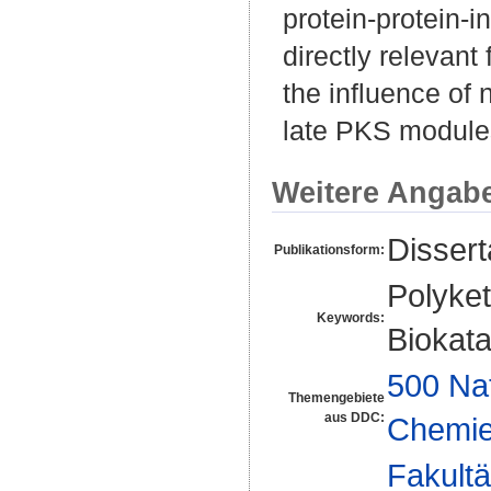
protein-protein-i
directly relevant 
the influence of
late PKS module
Weitere Angab
Disser
Publikationsform:
Polyket
Keywords:
Biokata
500 Na
Themengebiete
aus DDC:
Chemi
Fakultä