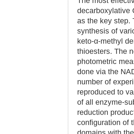
The most effectiv
decarboxylative
as the key step.
synthesis of vari
keto-α-methyl de
thioesters. The n
photometric meas
done via the NA
number of exper
reproduced to val
of all enzyme-su
reduction produc
configuration of
domains with the 