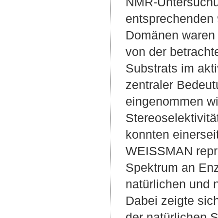
NMR-Untersuchun
entsprechenden 
Domänen waren i
von der betracht
Substrats im akt
zentraler Bedeut
eingenommen wird
Stereoselektivit
konnten einers
WEISSMAN reprod
Spektrum an Enz
natürlichen und 
Dabei zeigte sich
der natürlichen 