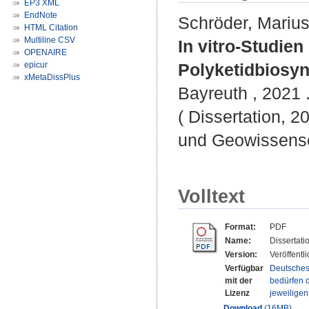
EP3 XML
EndNote
Schröder, Mariu
HTML Citation
Multiline CSV
In vitro-Studie
OPENAIRE
epicur
Polyketidbiosyn
xMetaDissPlus
Bayreuth , 2021 .
( Dissertation, 2
und Geowissensc
Volltext
Format:
PDF
Name:
Dissertat
Version:
Veröffentl
Verfügbar
Deutsches
mit der
bedürfen d
Lizenz
jeweilige
Download
(16MB)