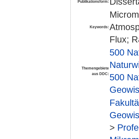
Disser
Publikationsform:
Microme
Atmosp
Keywords:
Flux; 
500 Na
Naturw
Themengebiete
aus DDC:
500 Na
Geowis
Fakultä
Geowis
>
Profe