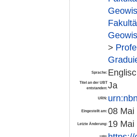
Geowis
Fakultä
Geowis
>
Profe
Gradui
Englis
Sprache:
Ja
Titel an der UBT
entstanden:
urn:nb
URN:
08 Mai
Eingestellt am:
19 Mai
Letzte Änderung:
https:/
URI: