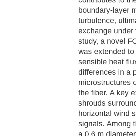
boundary-layer m
turbulence, ulti
exchange under we
study, a novel 
was extended to e
sensible heat fl
differences in a 
microstructures 
the fiber. A key 
shrouds surround
horizontal wind s
signals. Among th
a 0.6 m diameter 