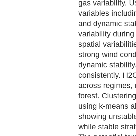
gas variability.
variables includi
and dynamic stabi
variability duri
spatial variabili
strong-wind condi
dynamic stabilit
consistently. H2O
across regimes, r
forest. Clusterin
using k-means alg
showing unstable
while stable stra