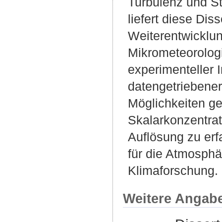
Turbulenz und S
liefert diese Di
Weiterentwicklu
Mikrometeorolog
experimenteller 
datengetriebene
Möglichkeiten g
Skalarkonzentrati
Auflösung zu erf
für die Atmosph
Klimaforschung.
Weitere Angab