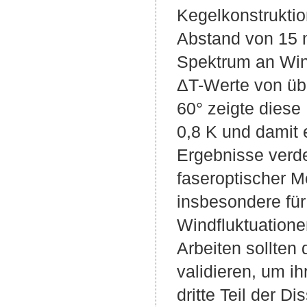
Kegelkonstrukti
Abstand von 15 m
Spektrum an Win
ΔT-Werte von übe
60° zeigte diese
0,8 K und damit
Ergebnisse verde
faseroptischer M
insbesondere für
Windfluktuation
Arbeiten sollten
validieren, um i
dritte Teil der D