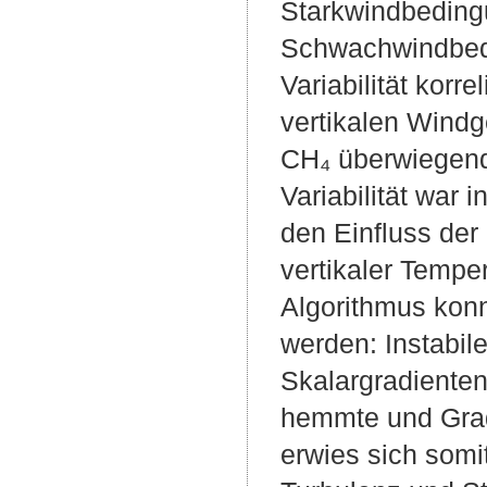
Starkwindbedingu
Schwachwindbedi
Variabilität korr
vertikalen Windg
CH₄ überwiegend 
Variabilität war
den Einfluss der
vertikaler Tempe
Algorithmus konn
werden: Instabil
Skalargradiente
hemmte und Gradi
erwies sich somi