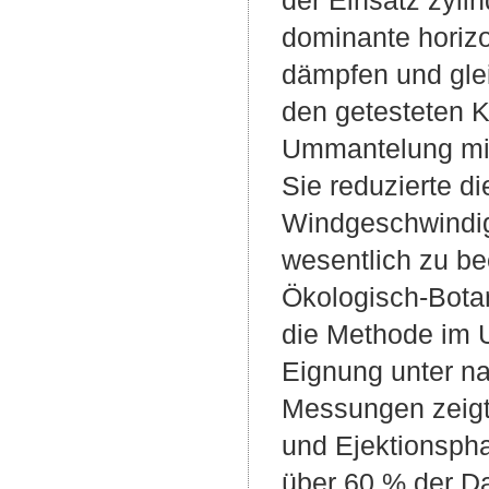
der Einsatz zyl
dominante horiz
dämpfen und glei
den getesteten K
Ummantelung mit 
Sie reduzierte d
Windgeschwindigk
wesentlich zu be
Ökologisch-Bota
die Methode im 
Eignung unter n
Messungen zeigt
und Ejektionspha
über 60 % der Da