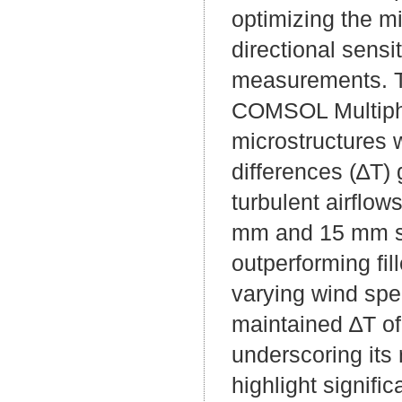
optimizing the m
directional sensi
measurements. T
COMSOL Multiphys
microstructures 
differences (∆T)
turbulent airflow
mm and 15 mm spa
outperforming fil
varying wind spee
maintained ∆T of
underscoring its 
highlight signifi