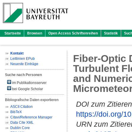
Startseite
Browsen
Open Access Schriftenreihen
Statistik
Suc
Kontakt
Fiber-Optic
Leitlinien EPub
Neueste Einträge
Turbulent F
Suche nach Personen
and Numerica
im Publikationsserver
Micrometeo
bei Google Scholar
Bibliografische Daten exportieren
DOI zum Zitieren
ASCII Citation
BibTeX
https://doi.org
Citavi/Reference Manager
URN zum Zitiere
Data Cite XML
Dublin Core