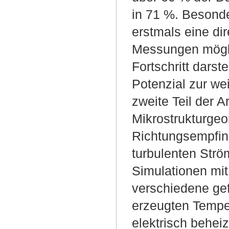
in 71 %. Besonde
erstmals eine d
Messungen mögli
Fortschritt darst
Potenzial zur we
zweite Teil der A
Mikrostrukturge
Richtungsempfind
turbulenten Str
Simulationen mi
verschiedene gef
erzeugten Temper
elektrisch behei