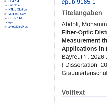
epub-9165-1
EP3 XML
EndNote
HTML Citation
Titelangaben
Multiline CSV
OPENAIRE
epicur
Abdoli, Moham
xMetaDissPlus
Fiber-Optic Dis
Measurement th
Applications in
Bayreuth , 2026 .
( Dissertation, 2
Graduiertenschu
Volltext