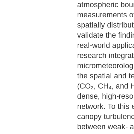
atmospheric boun
measurements of 
spatially distrib
validate the find
real-world applic
research integr
micrometeorologi
the spatial and t
(CO₂, CH₄, and H
dense, high-res
network. To this
canopy turbulenc
between weak- an