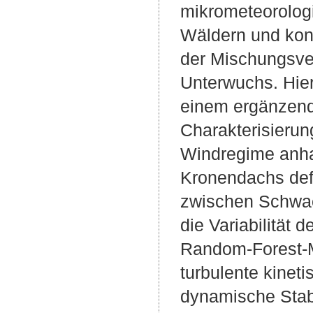
mikrometeorolog
Wäldern und konze
der Mischungsve
Unterwuchs. Hie
einem ergänzend
Charakterisieru
Windregime anha
Kronendachs defi
zwischen Schwac
die Variabilität 
Random-Forest-M
turbulente kinet
dynamische Stabil