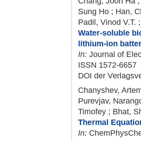
Chang, Joon Ha
Sung Ho
;
Han, C
Padil, Vinod V.T.
Water-soluble bi
lithium-ion batter
In:
Journal of Elec
ISSN 1572-6657
DOI der Verlagsv
Chanyshev, Arte
Purevjav, Narang
Timofey
;
Bhat, S
Thermal Equation
In:
ChemPhysChem.