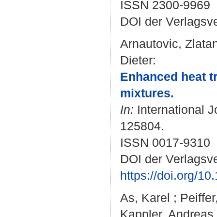
ISSN 2300-9969
DOI der Verlagsv
Arnautovic, Zlata
Dieter
:
Enhanced heat tra
mixtures.
In:
International J
125804.
ISSN 0017-9310
DOI der Verlagsve
https://doi.org/1
As, Karel
;
Peiffer
Kappler, Andreas