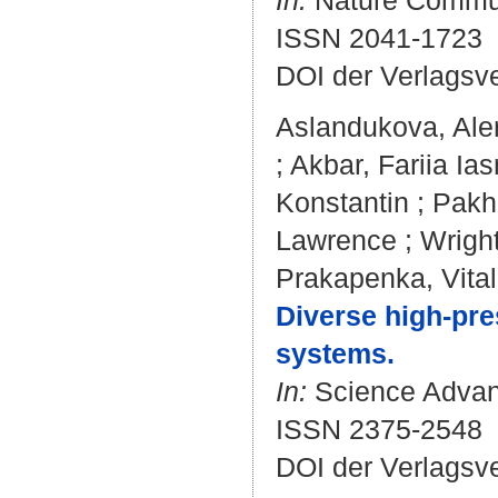
In:
Nature Communi
ISSN 2041-1723
DOI der Verlagsv
Aslandukova, Ale
;
Akbar, Fariia Ia
Konstantin
;
Pakh
Lawrence
;
Wrigh
Prakapenka, Vital
Diverse high-pre
systems.
In:
Science Advanc
ISSN 2375-2548
DOI der Verlagsv