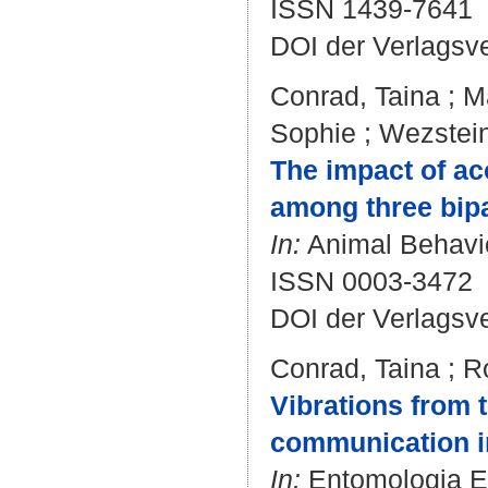
ISSN 1439-7641
DOI der Verlagsv
Conrad, Taina
;
M
Sophie
;
Wezstein
The impact of ac
among three bipa
In:
Animal Behaviou
ISSN 0003-3472
DOI der Verlagsv
Conrad, Taina
;
R
Vibrations from t
communication in
In:
Entomologia Exp