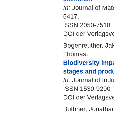
In:
Journal of Mate
5417.
ISSN 2050-7518
DOI der Verlagsv
Bogenreuther, Ja
Thomas
:
Biodiversity impa
stages and prod
In:
Journal of Indu
ISSN 1530-9290
DOI der Verlagsv
Bothner, Jonatha