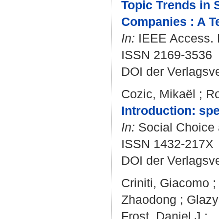
Topic Trends in 
Companies : A T
In:
IEEE Access. B
ISSN 2169-3536
DOI der Verlagsv
Cozic, Mikaël
;
Ro
Introduction: sp
In:
Social Choice a
ISSN 1432-217X
DOI der Verlagsv
Criniti, Giacomo
Zhaodong
;
Glazy
Frost, Daniel J.
: