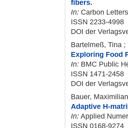
fibers.
In:
Carbon Letters.
ISSN 2233-4998
DOI der Verlagsv
Bartelmeß, Tina
;
Exploring Food P
In:
BMC Public Hea
ISSN 1471-2458
DOI der Verlagsv
Bauer, Maximilia
Adaptive H-matrix
In:
Applied Numeri
ISSN 0168-9274