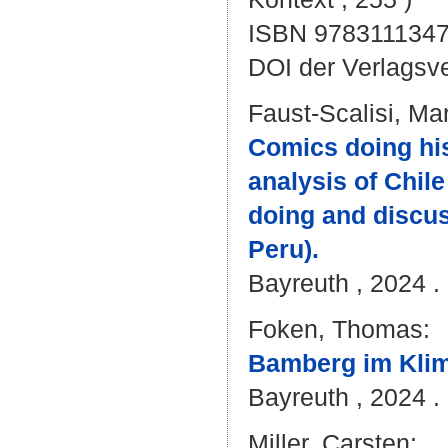
ISBN 978311134
DOI der Verlagsv
Faust-Scalisi, Ma
Comics doing hist
analysis of Chil
doing and discus
Peru).
Bayreuth , 2024 . 
Foken, Thomas
:
Bamberg im Kli
Bayreuth , 2024 . 
Miller, Carsten
: