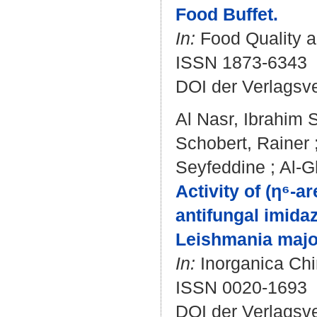
Food Buffet.
In:
Food Quality a
ISSN 1873-6343
DOI der Verlagsv
Al Nasr, Ibrahim S
Schobert, Rainer
Seyfeddine
;
Al-G
Activity of (η⁶-
antifungal imida
Leishmania majo
In:
Inorganica Chi
ISSN 0020-1693
DOI der Verlagsv