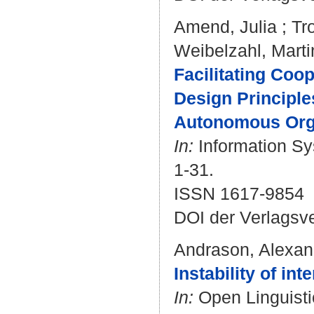
Amend, Julia
;
Tr
Weibelzahl, Marti
Facilitating Coo
Design Principle
Autonomous Orga
In:
Information Sy
1-31.
ISSN 1617-9854
DOI der Verlagsv
Andrason, Alexan
Instability of in
In:
Open Linguistic