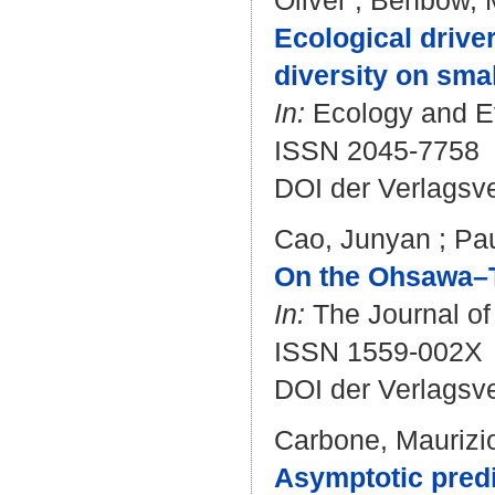
Oliver
;
Benbow, M
Ecological driver
diversity on sma
In:
Ecology and Evo
ISSN 2045-7758
DOI der Verlagsv
Cao, Junyan
;
Pau
On the Ohsawa–T
In:
The Journal of 
ISSN 1559-002X
DOI der Verlagsv
Carbone, Maurizi
Asymptotic predic