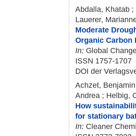
Abdalla, Khatab
;
Lauerer, Mariann
Moderate Drought
Organic Carbon 
In:
Global Change B
ISSN 1757-1707
DOI der Verlagsv
Achzet, Benjamin
Andrea
;
Helbig, 
How sustainabilit
for stationary b
In:
Cleaner Chemic