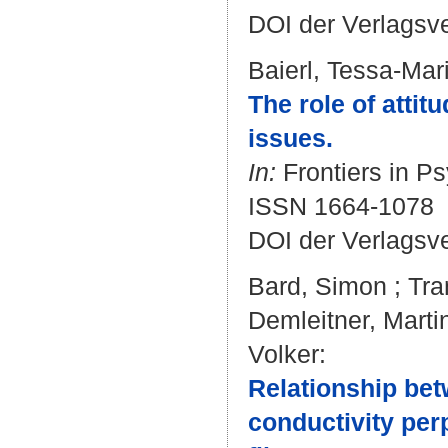
DOI der Verlagsv
Baierl, Tessa-Mar
The role of atti
issues.
In:
Frontiers in Ps
ISSN 1664-1078
DOI der Verlagsv
Bard, Simon
;
Tra
Demleitner, Marti
Volker
:
Relationship bet
conductivity per