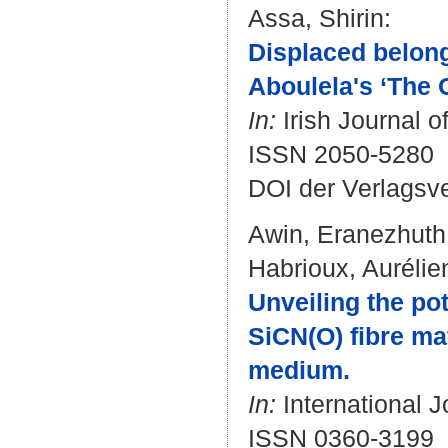
Assa, Shirin
:
Displaced belongi
Aboulela's ‘The O
In:
Irish Journal o
ISSN 2050-5280
DOI der Verlagsv
Awin, Eranezhut
Habrioux, Aurélie
Unveiling the pot
SiCN(O) fibre ma
medium.
In:
International J
ISSN 0360-3199