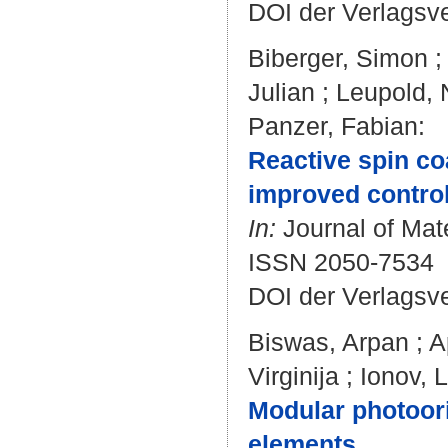
DOI der Verlagsv
Biberger, Simon
Julian
;
Leupold, 
Panzer, Fabian
:
Reactive spin co
improved control 
In:
Journal of Mate
ISSN 2050-7534
DOI der Verlagsv
Biswas, Arpan
;
A
Virginija
;
Ionov, 
Modular photoor
elements.