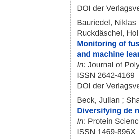
DOI der Verlagsv
Bauriedel, Niklas
Ruckdäschel, Hol
Monitoring of fus
and machine lea
In:
Journal of Poly
ISSN 2642-4169
DOI der Verlagsv
Beck, Julian
;
Sha
Diversifying de 
In:
Protein Science
ISSN 1469-896X