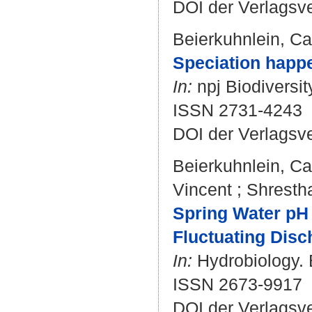
DOI der Verlagsv
Beierkuhnlein, Ca
Speciation happe
In:
npj Biodiversity
ISSN 2731-4243
DOI der Verlagsv
Beierkuhnlein, Ca
Vincent
;
Shresth
Spring Water pH 
Fluctuating Dis
In:
Hydrobiology. B
ISSN 2673-9917
DOI der Verlagsv