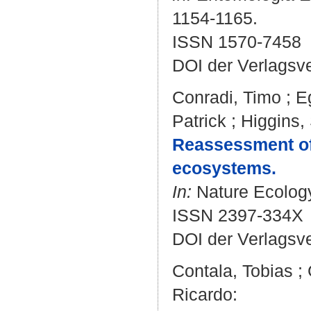
1154-1165.
ISSN 1570-7458
DOI der Verlagsv
Conradi, Timo
;
Eg
Patrick
;
Higgins,
Reassessment of 
ecosystems.
In:
Nature Ecology 
ISSN 2397-334X
DOI der Verlagsv
Contala, Tobias
;
Ricardo
: