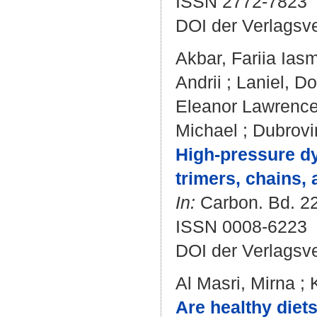
ISSN 2772-7823
DOI der Verlagsv
Akbar, Fariia Ias
Andrii
;
Laniel, D
Eleanor Lawrenc
Michael
;
Dubrovi
High-pressure d
trimers, chains, 
In:
Carbon. Bd. 22
ISSN 0008-6223
DOI der Verlagsv
Al Masri, Mirna
;
Are healthy diet