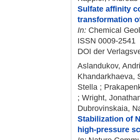
Sulfate affinity 
transformation o
In:
Chemical Geolo
ISSN 0009-2541
DOI der Verlagsv
Aslandukov, Andri
Khandarkhaeva, 
Stella
;
Prakapenka
;
Wright, Jonatha
Dubrovinskaia, Na
Stabilization of 
high-pressure sc