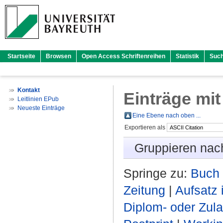
Startseite
Browsen
Open Access Schriftenreihen
Statistik
Suc
Kontakt
Einträge mit
Leitlinien EPub
Neueste Einträge
Eine Ebene nach oben ...
Exportieren als
Gruppieren nac
Springe zu:
Buch 
Zeitung
|
Aufsatz
Diplom- oder Zul