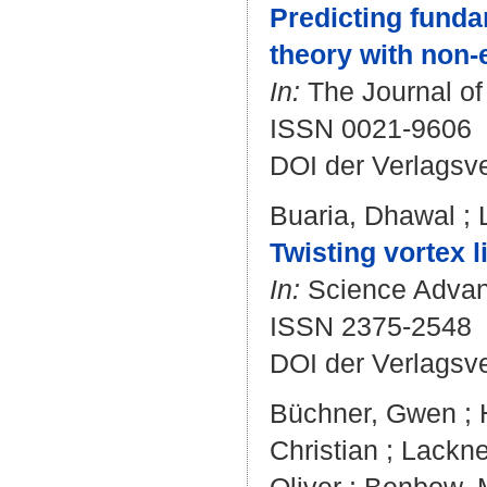
Predicting funda
theory with non-
In:
The Journal of
ISSN 0021-9606
DOI der Verlagsv
Buaria, Dhawal
;
Twisting vortex 
In:
Science Advanc
ISSN 2375-2548
DOI der Verlagsv
Büchner, Gwen
;
Christian
;
Lackne