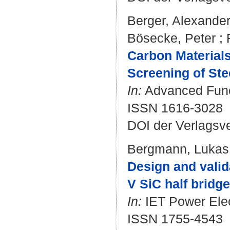
Berger, Alexande
Bösecke, Peter
;
Carbon Material
Screening of Ste
In:
Advanced Funct
ISSN 1616-3028
DOI der Verlagsv
Bergmann, Lukas
Design and valid
V SiC half bridg
In:
IET Power Elect
ISSN 1755-4543