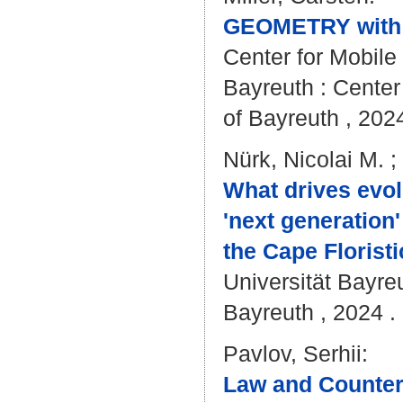
GEOMETRY with y
Center for Mobile
Bayreuth : Center 
of Bayreuth , 2024
Nürk, Nicolai M.
;
What drives evolu
'next generation
the Cape Florist
Universität Bayre
Bayreuth , 2024 . 
Pavlov, Serhii
:
Law and Counterr