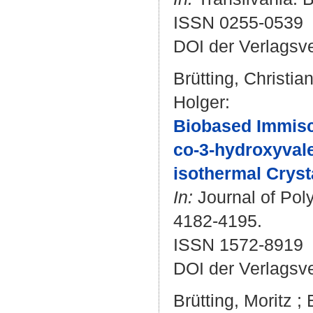
ISSN 0255-0539
DOI der Verlagsv
Brütting, Christia
Holger
:
Biobased Immisci
co-3-hydroxyvale
isothermal Cryst
In:
Journal of Poly
4182-4195.
ISSN 1572-8919
DOI der Verlagsv
Brütting, Moritz
;