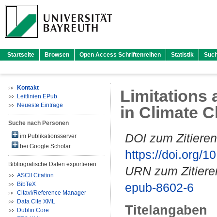
Startseite
Browsen
Open Access Schriftenreihen
Statistik
Suc
Kontakt
Limitations 
Leitlinien EPub
Neueste Einträge
in Climate C
Suche nach Personen
DOI zum Zitieren
im Publikationsserver
bei Google Scholar
https://doi.org
Bibliografische Daten exportieren
URN zum Zitiere
ASCII Citation
BibTeX
epub-8602-6
Citavi/Reference Manager
Data Cite XML
Titelangaben
Dublin Core