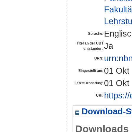
Fakultä
Lehrstu
Englis
Sprache:
Ja
Titel an der UBT
entstanden:
urn:nb
URN:
01 Okt
Eingestellt am:
01 Okt
Letzte Änderung:
https:/
URI:
Download-St
Downloads