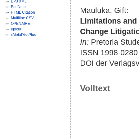
EP3 XML
EndNote
Mauluka, Gift
:
HTML Citation
Multiline CSV
Limitations and 
OPENAIRE
epicur
Change Litigatio
xMetaDissPlus
In:
Pretoria Stude
ISSN 1998-0280
DOI der Verlags
Volltext