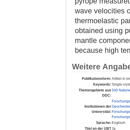
pyrope measured 
wave velocities 
thermoelastic pa
obtained using pu
mantle componen
because high tem
Weitere Angab
Publikationsform:
Artikel in ei
Keywords:
Single-crys
Themengebiete aus
500 Naturw
DDC:
Forschungs
Institutionen der
Geochemie 
Universität:
Forschungs
Forschungs
Sprache:
Englisch
Titel an der UBT
Ja