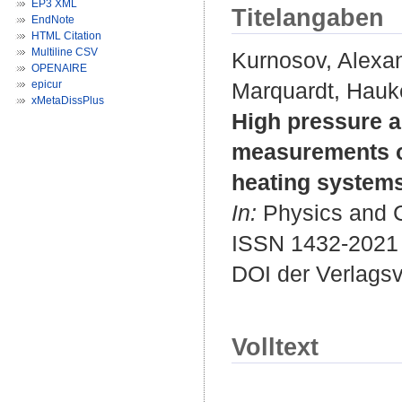
EP3 XML
Titelangaben
EndNote
HTML Citation
Multiline CSV
Kurnosov, Alexa
OPENAIRE
epicur
Marquardt, Hauk
xMetaDissPlus
High pressure a
measurements of
heating systems
In:
Physics and Ch
ISSN 1432-2021
DOI der Verlags
Volltext