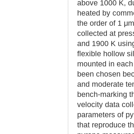
above 1000 K, du
heated by commo
the order of 1 μm
collected at pre
and 1900 K using
flexible hollow s
mounted in each j
been chosen beca
and moderate tem
bench-marking t
velocity data col
parameters of pyr
that reproduce t