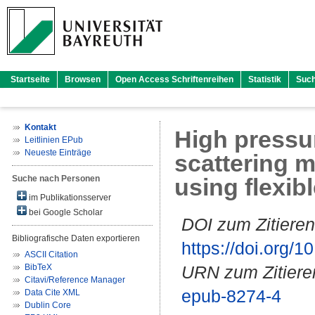
Startseite
Browsen
Open Access Schriftenreihen
Statistik
Suc
Kontakt
High pressur
Leitlinien EPub
Neueste Einträge
scattering 
Suche nach Personen
using flexib
im Publikationsserver
bei Google Scholar
DOI zum Zitieren
Bibliografische Daten exportieren
https://doi.org
ASCII Citation
BibTeX
URN zum Zitiere
Citavi/Reference Manager
epub-8274-4
Data Cite XML
Dublin Core