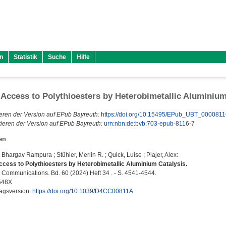
n
Statistik
Suche
Hilfe
Access to Polythioesters by Heterobimetallic Aluminium
eren der Version auf EPub Bayreuth:
https://doi.org/10.15495/EPub_UBT_0000811
ieren der Version auf EPub Bayreuth:
urn:nbn:de:bvb:703-epub-8116-7
en
, Bhargav Rampura
;
Stühler, Merlin R.
;
Quick, Luise
;
Plajer, Alex
:
cess to Polythioesters by Heterobimetallic Aluminium Catalysis.
Communications. Bd. 60 (2024) Heft 34 . - S. 4541-4544.
548X
lagsversion:
https://doi.org/10.1039/D4CC00811A