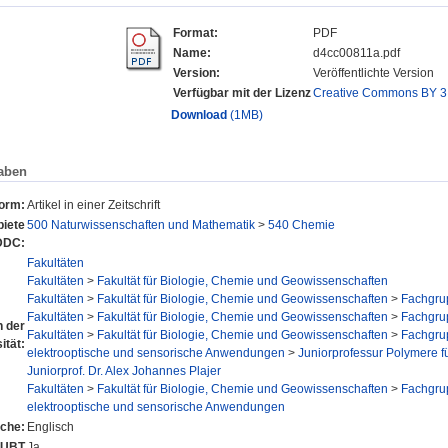
Format:
PDF
Name:
d4cc00811a.pdf
Version:
Veröffentlichte Version
Verfügbar mit der Lizenz
Creative Commons BY 3
Download
(1MB)
aben
form:
Artikel in einer Zeitschrift
iete
500 Naturwissenschaften und Mathematik
>
540 Chemie
DDC:
Fakultäten
Fakultäten
>
Fakultät für Biologie, Chemie und Geowissenschaften
Fakultäten
>
Fakultät für Biologie, Chemie und Geowissenschaften
>
Fachgru
Fakultäten
>
Fakultät für Biologie, Chemie und Geowissenschaften
>
Fachgru
n der
Fakultäten
>
Fakultät für Biologie, Chemie und Geowissenschaften
>
Fachgru
ität:
elektrooptische und sensorische Anwendungen
>
Juniorprofessur Polymere f
Juniorprof. Dr. Alex Johannes Plajer
Fakultäten
>
Fakultät für Biologie, Chemie und Geowissenschaften
>
Fachgru
elektrooptische und sensorische Anwendungen
che:
Englisch
r UBT
Ja