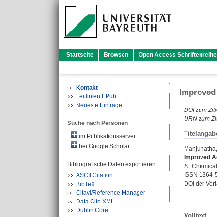
Startseite
Browsen
Open Access Schriftenreihe
Kontakt
Improved 
Leitlinien EPub
Neueste Einträge
DOI zum Ziti
URN zum Zit
Suche nach Personen
Titelangab
im Publikationsserver
bei Google Scholar
Manjunatha
Improved Ac
Bibliografische Daten exportieren
In:
Chemical 
ISSN 1364-
ASCII Citation
DOI der Ver
BibTeX
Citavi/Reference Manager
Data Cite XML
Dublin Core
Volltext