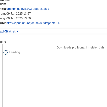
nden:
URN:
urn:nbn:de:bvb:703-epub-8116-7
t am:
09 Jan 2025 13:57
rung:
09 Jan 2025 13:59
URI:
https://epub.uni-bayreuth.de/id/eprint/8116
d-Statistik
ads
Downloads pro Monat im letzten Jahr
Loading...