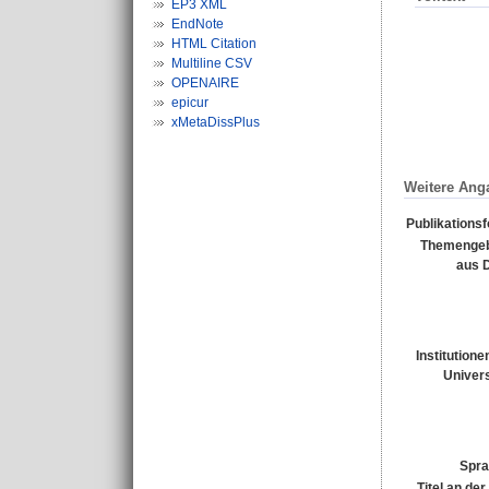
EP3 XML
EndNote
HTML Citation
Multiline CSV
OPENAIRE
epicur
xMetaDissPlus
Weitere Ang
Publikations
Themengeb
aus 
Institutione
Univers
Spra
Titel an de