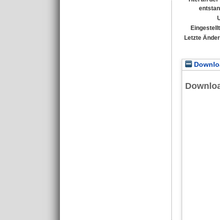
entsta
Eingestell
Letzte Ände
Downloa
Downlo