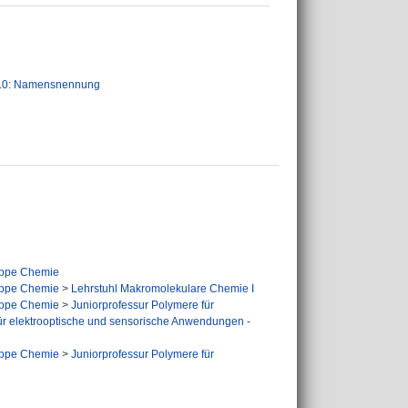
.0: Namensnennung
ppe Chemie
ppe Chemie
>
Lehrstuhl Makromolekulare Chemie I
ppe Chemie
>
Juniorprofessur Polymere für
ür elektrooptische und sensorische Anwendungen -
ppe Chemie
>
Juniorprofessur Polymere für