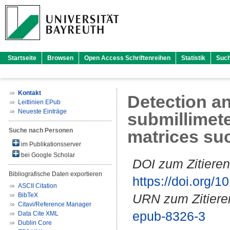
Startseite
Browsen
Open Access Schriftenreihen
Statistik
Suc
Kontakt
Detection an
Leitlinien EPub
Neueste Einträge
submillimete
Suche nach Personen
matrices su
im Publikationsserver
bei Google Scholar
DOI zum Zitieren
Bibliografische Daten exportieren
https://doi.org
ASCII Citation
BibTeX
URN zum Zitiere
Citavi/Reference Manager
epub-8326-3
Data Cite XML
Dublin Core