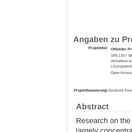
Angaben zu Pr
Projekttitel:
Offizieller Pr
SFB 1357: MI
Verhaltens s
Lösungsansä
Open Access 
Projektfinanzierung:
Deutsche For
Abstract
Research on the p
largely concentr