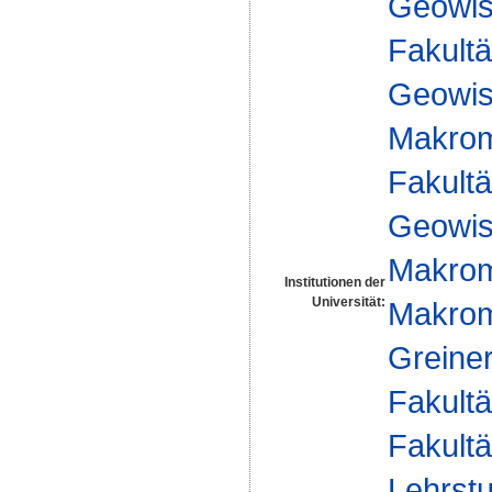
Geowis
Fakultä
Geowis
Makrom
Fakultä
Geowis
Makrom
Institutionen der
Universität:
Makromo
Greine
Fakultä
Fakultä
Lehrstu