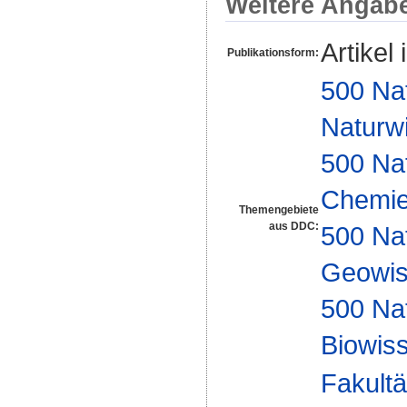
Weitere Angab
Artikel 
Publikationsform:
500 Na
Naturw
500 Na
Chemi
Themengebiete
aus DDC:
500 Na
Geowis
500 Na
Biowiss
Fakultä