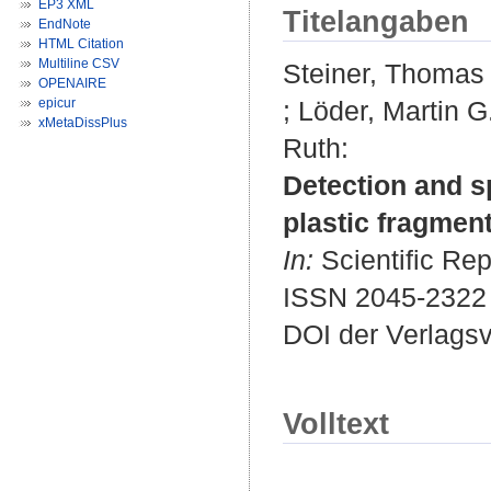
EP3 XML
Titelangaben
EndNote
HTML Citation
Multiline CSV
Steiner, Thomas
OPENAIRE
epicur
;
Löder, Martin G.
xMetaDissPlus
Ruth
:
Detection and sp
plastic fragmen
In:
Scientific Rep
ISSN 2045-2322
DOI der Verlags
Volltext