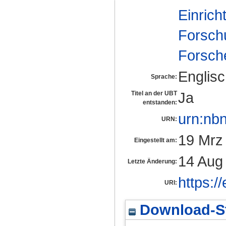
Einrich
Forsch
Forsch
Englis
Sprache:
Ja
Titel an der UBT
entstanden:
urn:nb
URN:
19 Mrz
Eingestellt am:
14 Aug
Letzte Änderung:
https:/
URI:
Download-St