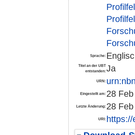
Profilfe
Profilfe
Forsch
Forsch
Englis
Sprache:
Ja
Titel an der UBT
entstanden:
urn:nb
URN:
28 Feb
Eingestellt am:
28 Feb
Letzte Änderung:
https:/
URI: