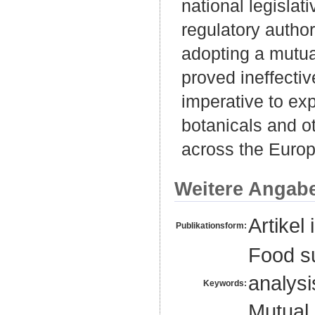
national legislat
regulatory author
adopting a mutua
proved ineffecti
imperative to ex
botanicals and o
across the Euro
Weitere Angab
Artikel 
Publikationsform:
Food su
analysi
Keywords:
Mutual 