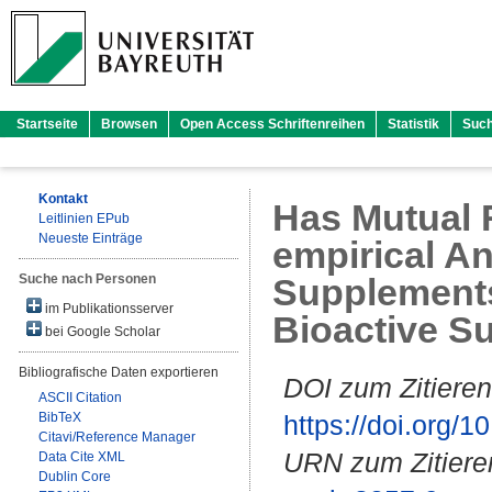
Startseite
Browsen
Open Access Schriftenreihen
Statistik
Suc
Kontakt
Has Mutual R
Leitlinien EPub
Neueste Einträge
empirical A
Suche nach Personen
Supplements
im Publikationsserver
Bioactive S
bei Google Scholar
Bibliografische Daten exportieren
DOI zum Zitieren
ASCII Citation
BibTeX
https://doi.org
Citavi/Reference Manager
URN zum Zitiere
Data Cite XML
Dublin Core