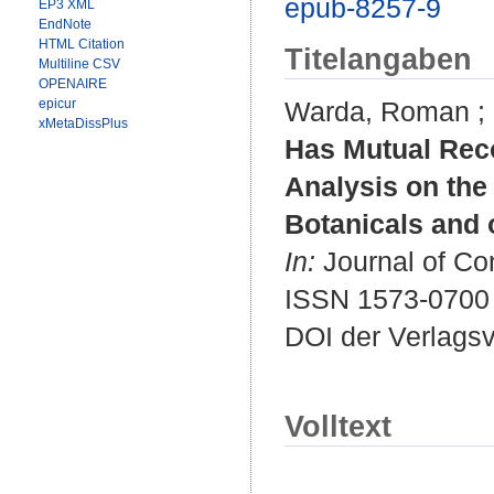
epub-8257-9
EP3 XML
EndNote
HTML Citation
Titelangaben
Multiline CSV
OPENAIRE
epicur
Warda, Roman
;
xMetaDissPlus
Has Mutual Recog
Analysis on th
Botanicals and 
In:
Journal of Con
ISSN 1573-0700
DOI der Verlags
Volltext