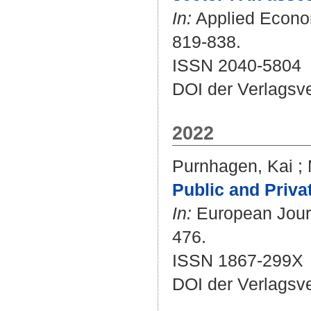
In:
Applied Economi
819-838.
ISSN 2040-5804
DOI der Verlagsv
2022
Purnhagen, Kai
;
Public and Priva
In:
European Journa
476.
ISSN 1867-299X
DOI der Verlagsv