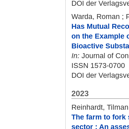
DOI der Verlagsv
Warda, Roman
;
Has Mutual Recog
on the Example 
Bioactive Subst
In:
Journal of Cons
ISSN 1573-0700
DOI der Verlagsv
2023
Reinhardt, Tilman
The farm to fork 
sector : An asse