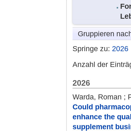
Fo
Le
Gruppieren nac
Springe zu:
2026
Anzahl der Einträ
2026
Warda, Roman
;
Could pharmacopo
enhance the qual
supplement bus