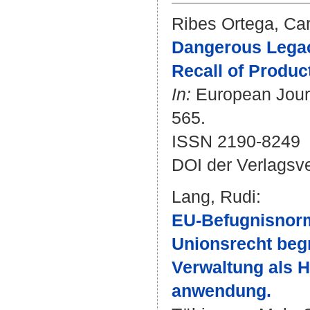
Ribes Ortega, Ca
Dangerous Legacy
Recall of Produc
In:
European Journa
565.
ISSN 2190-8249
DOI der Verlagsv
Lang, Rudi
:
EU-Befugnisnorm
Unionsrecht begr
Verwaltung als H
anwendung.