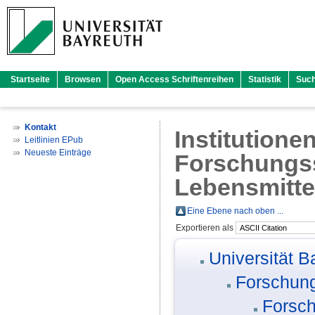
Startseite
Browsen
Open Access Schriftenreihen
Statistik
Suc
Kontakt
Institutione
Leitlinien EPub
Neueste Einträge
Forschungss
Lebensmitte
Eine Ebene nach oben ...
Exportieren als
Universität B
Forschung
Forsch