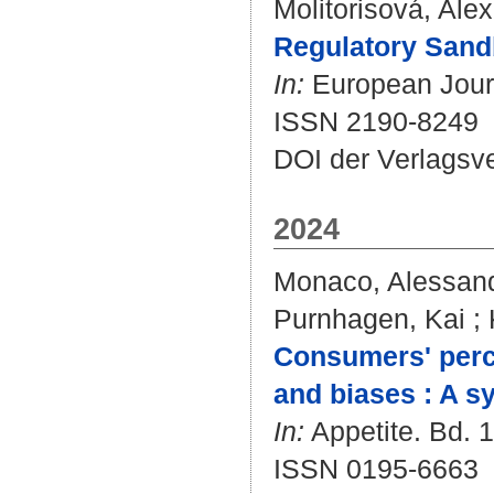
Molitorisová, Ale
Regulatory Sand
In:
European Journa
ISSN 2190-8249
DOI der Verlagsv
2024
Monaco, Alessan
Purnhagen, Kai
;
Consumers' perce
and biases : A s
In:
Appetite. Bd. 1
ISSN 0195-6663