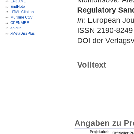
EP3 XML
EndNote
Regulatory San
HTML Citation
Multiline CSV
In:
European Journ
OPENAIRE
epicur
ISSN 2190-8249
xMetaDissPlus
DOI der Verlags
Volltext
Angaben zu Pr
Projekttitel:
Offizieller Pr