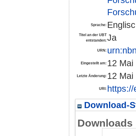
Forsch
Englis
Sprache:
Ja
Titel an der UBT
entstanden:
urn:nb
URN:
12 Mai
Eingestellt am:
12 Mai
Letzte Änderung:
https:/
URI:
Download-St
Downloads