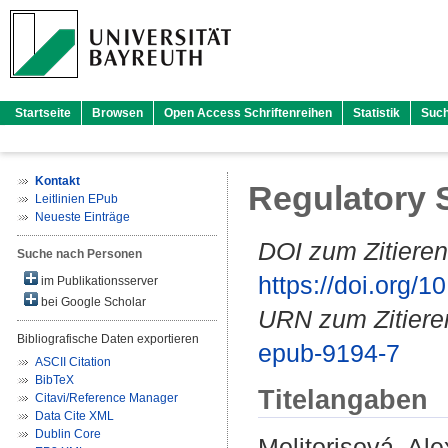
Startseite
Browsen
Open Access Schriftenreihen
Statistik
Suc
Kontakt
Regulatory 
Leitlinien EPub
Neueste Einträge
DOI zum Zitieren
Suche nach Personen
https://doi.org
im Publikationsserver
bei Google Scholar
URN zum Zitiere
Bibliografische Daten exportieren
epub-9194-7
ASCII Citation
BibTeX
Titelangaben
Citavi/Reference Manager
Data Cite XML
Dublin Core
Molitorisová, Al