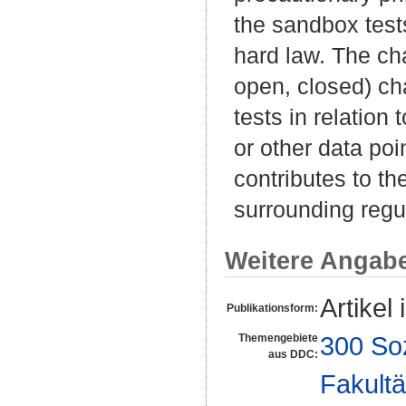
the sandbox test
hard law. The cha
open, closed) ch
tests in relation 
or other data poi
contributes to th
surrounding regu
Weitere Angab
Artikel 
Publikationsform:
300 So
Themengebiete
aus DDC:
Fakultä