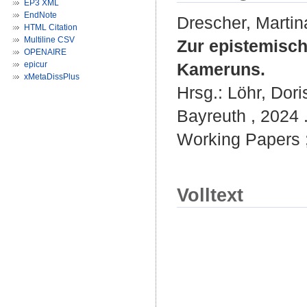
EP3 XML
EndNote
Drescher, Martin
HTML Citation
Multiline CSV
Zur epistemisc
OPENAIRE
epicur
Kameruns.
xMetaDissPlus
Hrsg.:
Löhr, Dori
Bayreuth , 2024 .
Working Papers ; 
Volltext