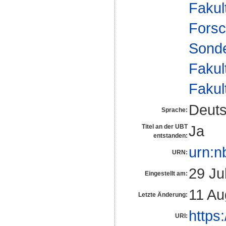
Fakul
Forsc
Sonde
Fakul
Fakul
Deut
Sprache:
Ja
Titel an der UBT
entstanden:
urn:n
URN:
29 Ju
Eingestellt am:
11 Au
Letzte Änderung:
https
URI: