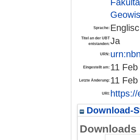
Fakultä
Geowis
Englis
Sprache:
Ja
Titel an der UBT
entstanden:
urn:nb
URN:
11 Feb
Eingestellt am:
11 Feb
Letzte Änderung:
https:/
URI:
Download-St
Downloads