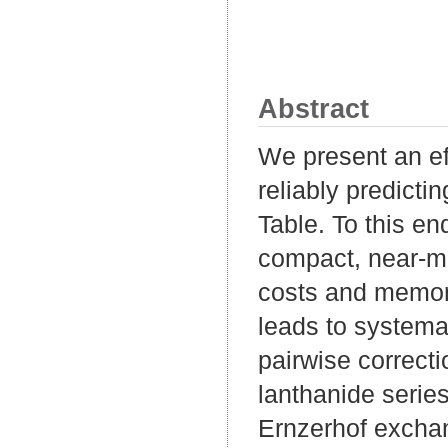
Abstract
We present an ef
reliably predicti
Table. To this en
compact, near-mi
costs and memory
leads to systema
pairwise correcti
lanthanide serie
Ernzerhof exchan