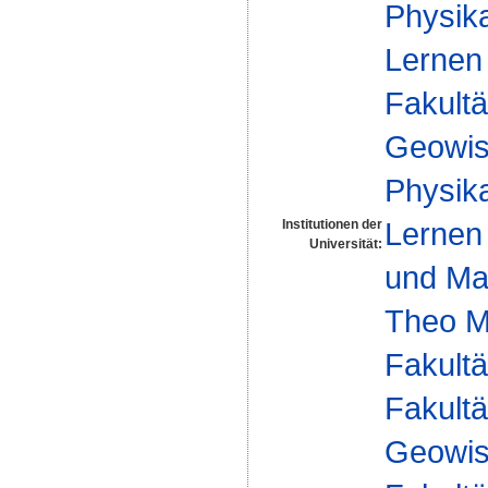
Physika
Lernen
Fakultä
Geowis
Physika
Lernen
Institutionen der
Universität:
und Mas
Theo M
Fakultä
Fakultä
Geowis