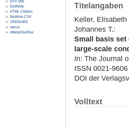
EP3 XML
Titelangaben
EndNote
HTML Citation
Multiline CSV
Keller, Elisabeth
OPENAIRE
epicur
Johannes T.
:
xMetaDissPlus
Small basis set 
large-scale con
In:
The Journal of
ISSN 0021-9606
DOI der Verlags
Volltext