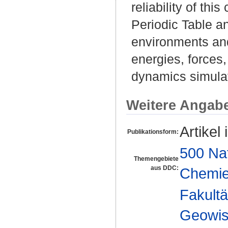
reliability of th
Periodic Table an
environments and
energies, forces
dynamics simula
Weitere Angab
Artikel 
Publikationsform:
500 Na
Themengebiete
aus DDC:
Chemi
Fakultä
Geowis