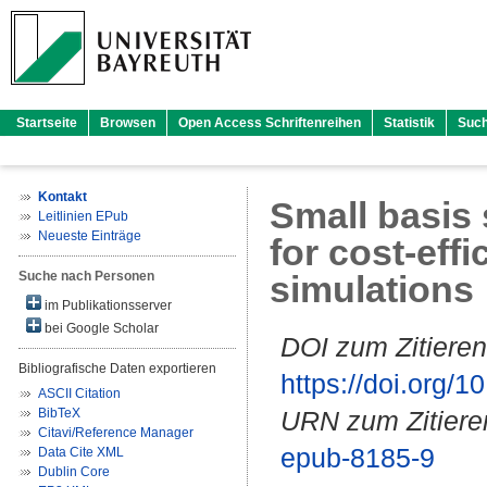
Startseite
Browsen
Open Access Schriftenreihen
Statistik
Suc
Kontakt
Small basis 
Leitlinien EPub
Neueste Einträge
for cost-eff
Suche nach Personen
simulations
im Publikationsserver
bei Google Scholar
DOI zum Zitieren
Bibliografische Daten exportieren
https://doi.org
ASCII Citation
BibTeX
URN zum Zitiere
Citavi/Reference Manager
epub-8185-9
Data Cite XML
Dublin Core