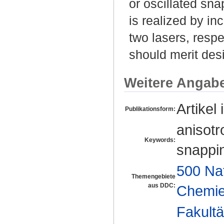
or oscillated sna
is realized by inc
two lasers, respe
should merit desi
Weitere Angab
Artikel 
Publikationsform:
anisotr
Keywords:
snappin
500 Na
Themengebiete
aus DDC:
Chemi
Fakultä