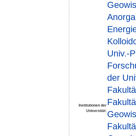
Geowis
Anorga
Energi
Kolloid
Univ.-P
Forsch
der Uni
Fakultä
Fakultä
Institutionen der
Universität:
Geowis
Fakultä