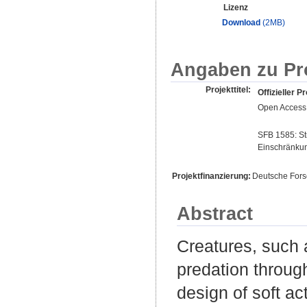
Lizenz
Download
(2MB)
Angaben zu Pr
Projekttitel:
Offizieller Pr
Open Access 
SFB 1585: Str
Einschränku
Projektfinanzierung:
Deutsche For
Abstract
Creatures, such 
predation throug
design of soft ac