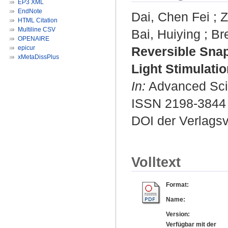
EP3 XML
EndNote
Dai, Chen Fei
;
Z
HTML Citation
Multiline CSV
Bai, Huiying
;
Br
OPENAIRE
epicur
Reversible Snap
xMetaDissPlus
Light Stimulatio
In:
Advanced Scie
ISSN 2198-3844
DOI der Verlags
Volltext
Format:
Name:
Version:
Verfügbar mit der