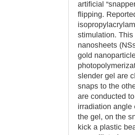
artificial “snapp
flipping. Reporte
isopropylacrylam
stimulation. This
nanosheets (NSs)
gold nanoparticl
photopolymerizati
slender gel are c
snaps to the oth
are conducted to 
irradiation angle
the gel, on the s
kick a plastic be