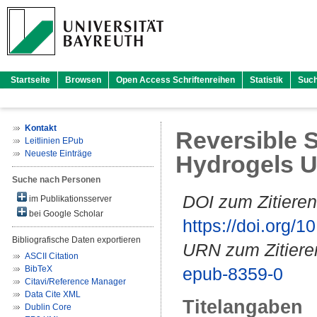
Startseite
Browsen
Open Access Schriftenreihen
Statistik
Suc
Kontakt
Reversible 
Leitlinien EPub
Neueste Einträge
Hydrogels U
Suche nach Personen
DOI zum Zitieren
im Publikationsserver
bei Google Scholar
https://doi.org
Bibliografische Daten exportieren
URN zum Zitiere
ASCII Citation
BibTeX
epub-8359-0
Citavi/Reference Manager
Data Cite XML
Titelangaben
Dublin Core