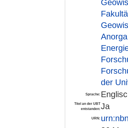
Geowis
Fakultä
Geowis
Anorga
Energi
Forsch
Forsch
der Uni
Englis
Sprache:
Ja
Titel an der UBT
entstanden:
urn:nb
URN: