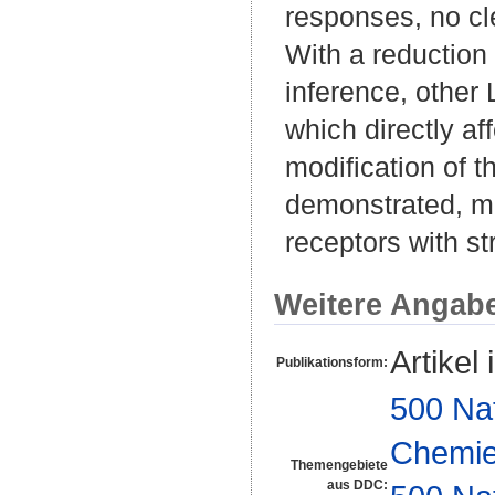
responses, no cl
With a reduction
inference, other 
which directly af
modification of 
demonstrated, ma
receptors with str
Weitere Angab
Artikel 
Publikationsform:
500 Na
Chemi
Themengebiete
aus DDC: