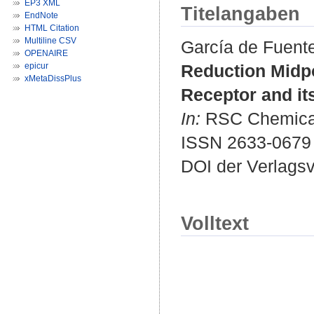
EP3 XML
Titelangaben
EndNote
HTML Citation
Multiline CSV
García de Fuent
OPENAIRE
epicur
Reduction Midpo
xMetaDissPlus
Receptor and it
In:
RSC Chemical B
ISSN 2633-0679
DOI der Verlags
Volltext