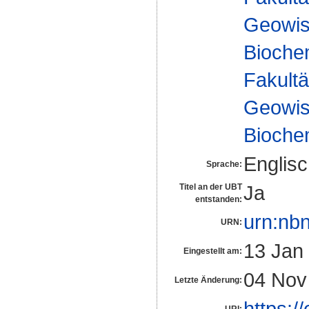
Geowis
Biochem
Fakultä
Geowis
Biochem
Englis
Sprache:
Ja
Titel an der UBT
entstanden:
urn:nb
URN:
13 Jan
Eingestellt am:
04 Nov
Letzte Änderung:
https:/
URI: