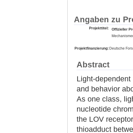
Angaben zu Pr
Projekttitel:
Offizieller Pr
Mechanismen
Projektfinanzierung:
Deutsche For
Abstract
Light-dependent 
and behavior abo
As one class, li
nucleotide chrom
the LOV receptor 
thioadduct betwe