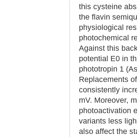
this cysteine ab
the flavin semiq
physiological re
photochemical res
Against this bac
potential E0 in 
phototropin 1 (A
Replacements of r
consistently inc
mV. Moreover, me
photoactivation 
variants less lig
also affect the s