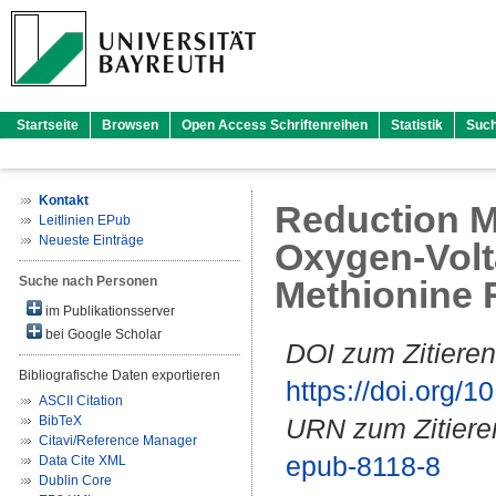
Startseite
Browsen
Open Access Schriftenreihen
Statistik
Suc
Kontakt
Reduction Mi
Leitlinien EPub
Neueste Einträge
Oxygen-Volt
Suche nach Personen
Methionine 
im Publikationsserver
bei Google Scholar
DOI zum Zitieren
Bibliografische Daten exportieren
https://doi.org
ASCII Citation
BibTeX
URN zum Zitiere
Citavi/Reference Manager
epub-8118-8
Data Cite XML
Dublin Core