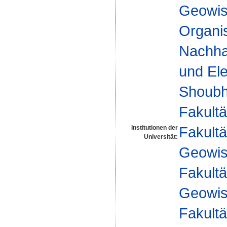
Geowis
Organis
Nachhal
und Ele
Shoubh
Fakultä
Fakultä
Institutionen der
Universität:
Geowis
Fakultä
Geowis
Fakultä