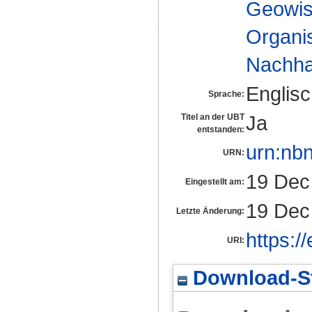
Geowis
Organis
Nachhal
Englis
Sprache:
Ja
Titel an der UBT
entstanden:
urn:nb
URN:
19 Dec
Eingestellt am:
19 Dec
Letzte Änderung:
https:/
URI:
Download-St