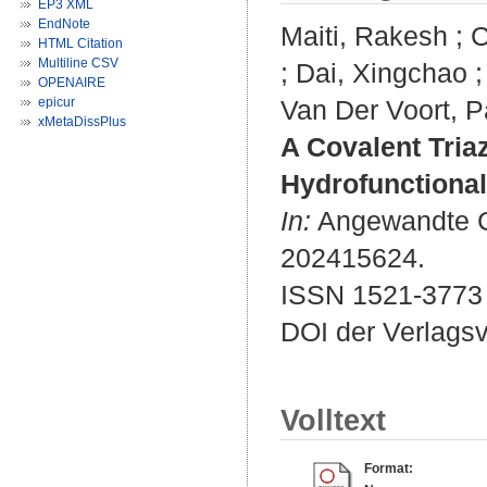
EP3 XML
EndNote
Maiti, Rakesh
;
C
HTML Citation
Multiline CSV
;
Dai, Xingchao
OPENAIRE
epicur
Van Der Voort, P
xMetaDissPlus
A Covalent Tria
Hydrofunctional
In:
Angewandte Che
202415624.
ISSN 1521-3773
DOI der Verlags
Volltext
Format: