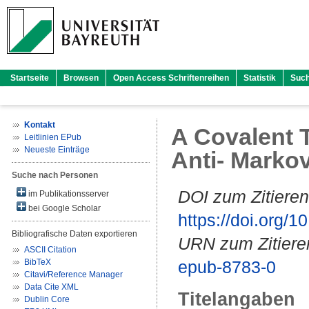
Startseite
Browsen
Open Access Schriftenreihen
Statistik
Suc
Kontakt
A Covalent T
Leitlinien EPub
Neueste Einträge
Anti- Marko
Suche nach Personen
DOI zum Zitieren
im Publikationsserver
bei Google Scholar
https://doi.org
Bibliografische Daten exportieren
URN zum Zitiere
ASCII Citation
BibTeX
epub-8783-0
Citavi/Reference Manager
Data Cite XML
Titelangaben
Dublin Core