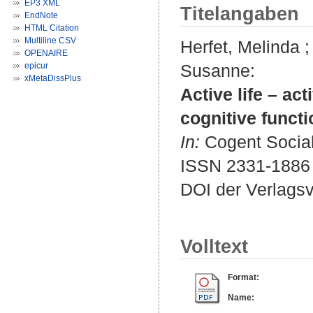
EP3 XML
Titelangaben
EndNote
HTML Citation
Multiline CSV
Herfet, Melinda
OPENAIRE
epicur
Susanne
:
xMetaDissPlus
Active life – ac
cognitive functi
In:
Cogent Social 
ISSN 2331-1886
DOI der Verlags
Volltext
Format:
Name: