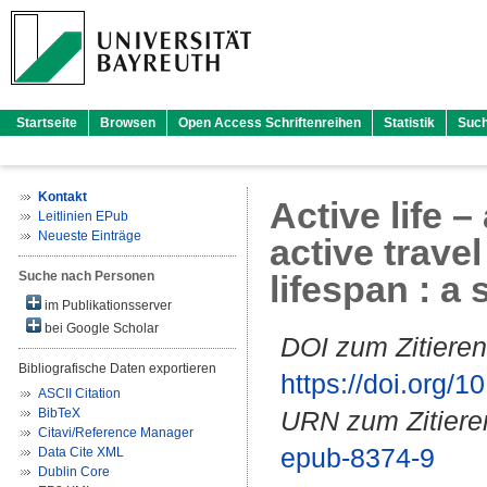
Startseite
Browsen
Open Access Schriftenreihen
Statistik
Suc
Kontakt
Active life 
Leitlinien EPub
Neueste Einträge
active trave
Suche nach Personen
lifespan : a
im Publikationsserver
bei Google Scholar
DOI zum Zitieren
Bibliografische Daten exportieren
https://doi.org
ASCII Citation
BibTeX
URN zum Zitiere
Citavi/Reference Manager
epub-8374-9
Data Cite XML
Dublin Core