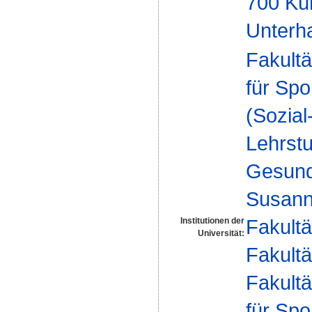
700 Kü
Unterh
Fakultä
für Spo
(Sozia
Lehrstu
Gesundh
Susanne
Fakultä
Institutionen der
Universität:
Fakultä
Fakultä
für Spo