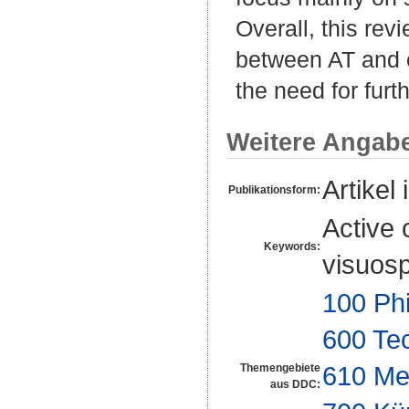
Overall, this rev
between AT and c
the need for furth
Weitere Angab
Artikel 
Publikationsform:
Active 
Keywords:
visuospa
100 Ph
600 Te
610 Me
Themengebiete
aus DDC: