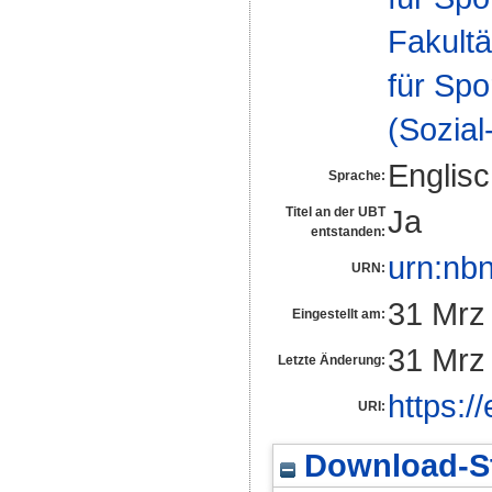
Fakultä
für Spo
(Sozia
Englis
Sprache:
Ja
Titel an der UBT
entstanden:
urn:nb
URN:
31 Mrz
Eingestellt am:
31 Mrz
Letzte Änderung:
https:/
URI:
Download-St