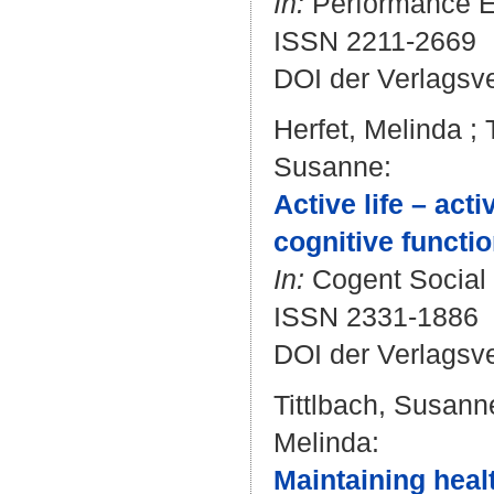
In:
Performance En
ISSN 2211-2669
DOI der Verlagsv
Herfet, Melinda
;
Susanne
:
Active life – ac
cognitive functio
In:
Cogent Social 
ISSN 2331-1886
DOI der Verlagsv
Tittlbach, Susann
Melinda
:
Maintaining health