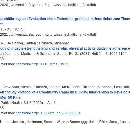
, 2020 , Universität Bayreuth, Kulturwissenschaftliche Fakultät)
Durchführung und Evaluation eines fächerübergreifenden Unterrichts zum T
ht.
1 . - XVI, 305 S.
, 2021 , Universität Bayreuth, Kulturwissenschaftliche Fakultät)
 A.
;
De Cocker, Katrien
;
Tittlbach, Susanne
:
ogy of muscle-strengthening and aerobic physical activity guideline adheren
n Journal of Medicine & Science in Sports. Bd. 31 (2021) Heft 5 . - S. 1096-1104.
38
gsversion:
https://doi.org/10.1111/sms.13922
;
Brew-Sam, Nicola
;
Curbach, Janina
;
Metz, Boris
;
Tittlbach, Susanne
;
Loss, Juli
n : Study Protocol of a Community Capacity Building Intervention to Develop 
 Men 50 Plus.
Public Health. Bd. 8 (2020) . - Art. 4.
65
gsversion:
https://doi.org/10.3389/fpubh.2020.00004
Helten, Jessica
;
Hoffmann, Sascha W.
;
von Sommoggy, Julia
;
Rüter, Jana
;
Loss, 