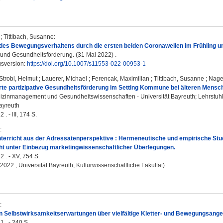
;
Tittlbach, Susanne
:
des Bewegungsverhaltens durch die ersten beiden Coronawellen im Frühling un
und Gesundheitsförderung. (31 Mai 2022) .
gsversion:
https://doi.org/10.1007/s11553-022-00953-1
Strobl, Helmut
;
Lauerer, Michael
;
Ferencak, Maximilian
;
Tittlbach, Susanne
;
Nage
te partizipative Gesundheitsförderung im Setting Kommune bei älteren Mensche
Medizinmanagement und Gesundheitswissenschaften - Universität Bayreuth; Lehrstuh
Bayreuth
 . - III, 174 S.
:
terricht aus der Adressatenperspektive : Hermeneutische und empirische Stud
ht unter Einbezug marketingwissenschaftlicher Überlegungen.
2 . - XV, 754 S.
, 2022 , Universität Bayreuth, Kulturwissenschaftliche Fakultät)
:
n Selbstwirksamkeitserwartungen über vielfältige Kletter- und Bewegungsange
1 . - 240 S.