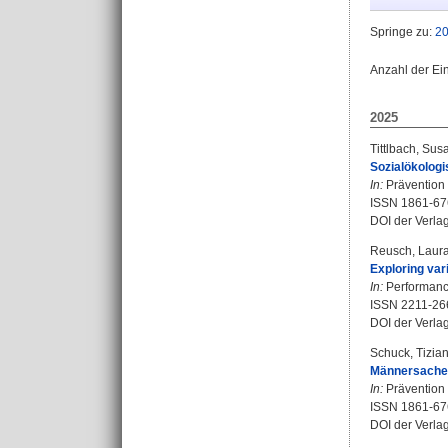
Springe zu:
2
Anzahl der Ei
2025
Tittlbach, Su
Sozialökologi
In:
Prävention 
ISSN 1861-67
DOI der Verla
Reusch, Laur
Exploring var
In:
Performance
ISSN 2211-26
DOI der Verla
Schuck, Tizia
Männersache 
In:
Prävention 
ISSN 1861-67
DOI der Verla