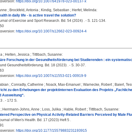
gsversion:
https://doi.org/10.1007/s41978-023-00137-x
sanne
;
Brockfeld, Antonia
;
Kindig, Sebastian
;
Herfet, Melinda
:
lth in daily life - is active travel the solution?
nal of Exercise and Sport Research. Bd. 54 (2024) . - S. 121-134.
50
gsversion:
https://doi.org/10.1007/s12662-023-00924-4
ia
;
Helten, Jessica
;
Tittlbach, Susanne
:
näre Forschung in der Gesundheitsförderung bei Studierenden : ein systematis
und Gesundheitsförderung. Bd. 18 (2023) . - S. 30-37.
63
gsversion:
https://doi.org/10.1007/s11553-021-00919-9
abian
;
Conradty, Catherine
;
Noack, Max-Emanuel
;
Warnecke, Robert
;
Baierl, Te
cht zu den Erhebungen der projektinternen Evaluation des Projekts „Fachliche u
d Ausweitung“.
3 . - 172 S.
;
Herrmann-Johns, Anne
;
Loss, Julika
;
Hable, Robert
;
Tittlbach, Susanne
:
ered Perspective on Physical Activity-Related Barriers Perceived by Male Fluc
urnal of Men's Health. Bd. 17 (2023) Heft 5 .
91
gsversion:
https://doi.org/10.1177/15579883231193915