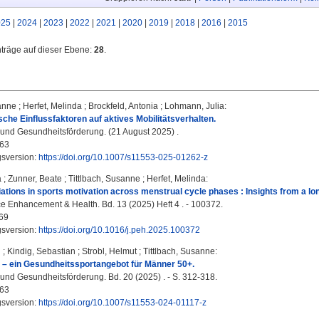
025
|
2024
|
2023
|
2022
|
2021
|
2020
|
2019
|
2018
|
2016
|
2015
nträge auf dieser Ebene:
28
.
sanne
;
Herfet, Melinda
;
Brockfeld, Antonia
;
Lohmann, Julia
:
sche Einflussfaktoren auf aktives Mobilitätsverhalten.
und Gesundheitsförderung. (21 August 2025) .
63
gsversion:
https://doi.org/10.1007/s11553-025-01262-z
a
;
Zunner, Beate
;
Tittlbach, Susanne
;
Herfet, Melinda
:
iations in sports motivation across menstrual cycle phases : Insights from a lon
 Enhancement & Health. Bd. 13 (2025) Heft 4 . - 100372.
69
gsversion:
https://doi.org/10.1016/j.peh.2025.100372
n
;
Kindig, Sebastian
;
Strobl, Helmut
;
Tittlbach, Susanne
:
– ein Gesundheitssportangebot für Männer 50+.
und Gesundheitsförderung. Bd. 20 (2025) . - S. 312-318.
63
gsversion:
https://doi.org/10.1007/s11553-024-01117-z