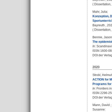
( Dissertation
Mahr, Julia
:
Konzeption, 
Sportunterric
Bayreuth , 202
( Dissertation
Bennie, Jason
The epidemiol
In:
Scandinavia
ISSN 1600-08
DOI der Verla
2020
Strobl, Helmut
ACTION for Me
Programs for
In:
Frontiers in 
ISSN 2296-25
DOI der Verla
Mann, David
;
Susanne
: