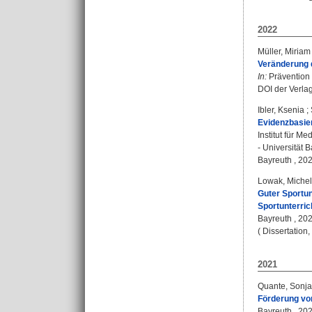
2022
Müller, Miriam
Veränderung 
In:
Prävention 
DOI der Verla
Ibler, Ksenia
;
Evidenzbasier
Institut für 
- Universität 
Bayreuth , 2022
Lowak, Michel
Guter Sportun
Sportunterric
Bayreuth , 202
( Dissertation
2021
Quante, Sonja
Förderung vo
Bayreuth , 202