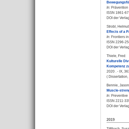
Bewegungsförd
In:
Prävention 
ISSN 1861-67
DOI der Verla
Strobl, Helmut
Effects of a 
In:
Frontiers in
ISSN 2296-25
DOI der Verla
Thiele, Fred
:
Kulturelle Di
Kompetenz zuk
2020 . - IX, 36
( Dissertation
Bennie, Jason
Muscle-streng
In:
Preventive 
ISSN 2211-33
DOI der Verla
2019
Tittlbach, Su