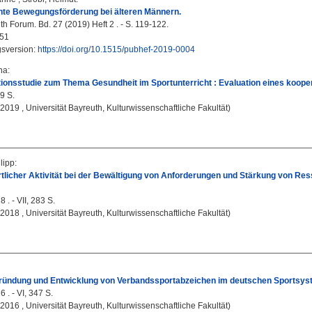
te Bewegungsförderung bei älteren Männern.
h Forum. Bd. 27 (2019) Heft 2 . - S. 119-122.
51
gsversion:
https://doi.org/10.1515/pubhef-2019-0004
na
:
tionsstudie zum Thema Gesundheit im Sportunterricht : Evaluation eines koope
49 S.
, 2019 , Universität Bayreuth, Kulturwissenschaftliche Fakultät)
lipp
:
rtlicher Aktivität bei der Bewältigung von Anforderungen und Stärkung von Re
 . - VII, 283 S.
, 2018 , Universität Bayreuth, Kulturwissenschaftliche Fakultät)
ründung und Entwicklung von Verbandssportabzeichen im deutschen Sportsyste
 . - VI, 347 S.
, 2016 , Universität Bayreuth, Kulturwissenschaftliche Fakultät)