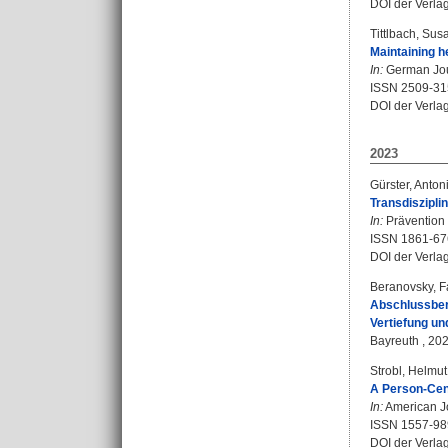
DOI der Verla
Tittlbach, Su
Maintaining hea
In:
German Jour
ISSN 2509-31
DOI der Verla
2023
Gürster, Anton
Transdiszipli
In:
Prävention 
ISSN 1861-67
DOI der Verla
Beranovsky, F
Abschlussberi
Vertiefung un
Bayreuth , 202
Strobl, Helmut
A Person-Cent
In:
American Jo
ISSN 1557-98
DOI der Verla