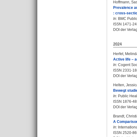
Hoffmann, Sa
Prevalence an
: cross-secti
In:
BMC Public 
ISSN 1471-24
DOI der Verla
2024
Herfet, Melind
Active life –
In:
Cogent Soci
ISSN 2331-18
DOI der Verla
Helten, Jessic
Bewegt studie
In:
Public Healt
ISSN 1876-48
DOI der Verla
Brandt, Christ
A Comparison 
In:
Internationa
ISSN 2520-86