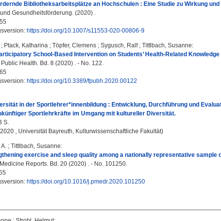
ernde Bibliotheksarbeitsplätze an Hochschulen : Eine Studie zu Wirkung und
und Gesundheitsförderung. (2020) .
55
gsversion:
https://doi.org/10.1007/s11553-020-00806-9
;
Ptack, Katharina
;
Töpfer, Clemens
;
Sygusch, Ralf
;
Tittlbach, Susanne
:
Participatory School-Based Intervention on Students’ Health-Related Knowledge
 Public Health. Bd. 8 (2020) . - No. 122.
65
gsversion:
https://doi.org/10.3389/fpubh.2020.00122
versität in der Sportlehrer*innenbildung : Entwicklung, Durchführung und Evalu
ünftiger Sportlehrkräfte im Umgang mit kultureller Diversität.
3 S.
, 2020 , Universität Bayreuth, Kulturwissenschaftliche Fakultät)
 A.
;
Tittlbach, Susanne
:
thening exercise and sleep quality among a nationally representative sample 
Medicine Reports. Bd. 20 (2020) . - No. 101250.
55
gsversion:
https://doi.org/10.1016/j.pmedr.2020.101250
sanne
;
Strobl, Helmut
: