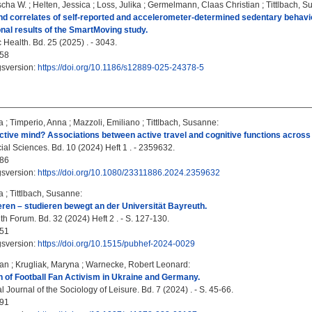
scha W.
;
Helten, Jessica
;
Loss, Julika
;
Germelmann, Claas Christian
;
Tittlbach, 
d correlates of self-reported and accelerometer-determined sedentary behavio
onal results of the SmartMoving study.
Health. Bd. 25 (2025) . - 3043.
58
gsversion:
https://doi.org/10.1186/s12889-025-24378-5
a
;
Timperio, Anna
;
Mazzoli, Emiliano
;
Tittlbach, Susanne
:
 active mind? Associations between active travel and cognitive functions across 
al Sciences. Bd. 10 (2024) Heft 1 . - 2359632.
86
gsversion:
https://doi.org/10.1080/23311886.2024.2359632
a
;
Tittlbach, Susanne
:
ren – studieren bewegt an der Universität Bayreuth.
h Forum. Bd. 32 (2024) Heft 2 . - S. 127-130.
51
gsversion:
https://doi.org/10.1515/pubhef-2024-0029
ian
;
Krugliak, Maryna
;
Warnecke, Robert Leonard
:
of Football Fan Activism in Ukraine and Germany.
l Journal of the Sociology of Leisure. Bd. 7 (2024) . - S. 45-66.
91