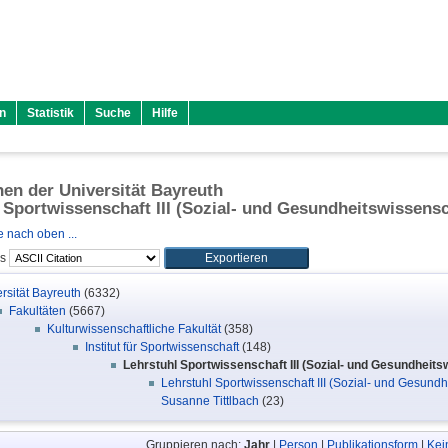
n
Statistik
Suche
Hilfe
onen der Universität Bayreuth
 Sportwissenschaft III (Sozial- und Gesundheitswissens
 nach oben ...
ls
rsität Bayreuth
(6332)
Fakultäten
(5667)
Kulturwissenschaftliche Fakultät
(358)
Institut für Sportwissenschaft
(148)
Lehrstuhl Sportwissenschaft III (Sozial- und Gesundheit
Lehrstuhl Sportwissenschaft III (Sozial- und Gesundhe
Susanne Tittlbach
(23)
Gruppieren nach:
Jahr
|
Person
|
Publikationsform
|
Kei