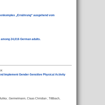
hemenkomplex „Ernährung“ ausgehend vom
ce among 24,016 German adults.
ka
:
and Implement Gender-Sensitive Physical Activity
Julika
;
Germelmann, Claas Christian
;
Tittlbach,