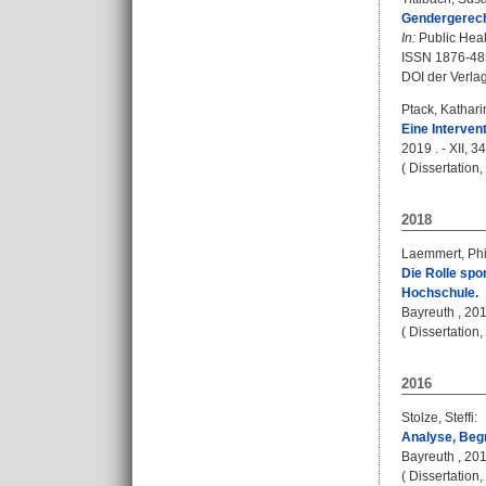
Gendergerech
In:
Public Healt
ISSN 1876-48
DOI der Verla
Ptack, Kathari
Eine Interven
2019 . - XII, 3
( Dissertation
2018
Laemmert, Phi
Die Rolle spo
Hochschule.
Bayreuth , 2018
( Dissertation
2016
Stolze, Steffi
:
Analyse, Beg
Bayreuth , 2016
( Dissertation