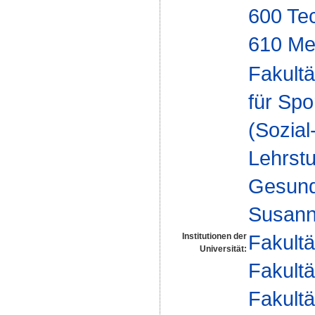
600 Te
610 Me
Fakultä
für Spo
(Sozia
Lehrstu
Gesundh
Susanne
Fakultä
Institutionen der
Universität:
Fakultä
Fakultä