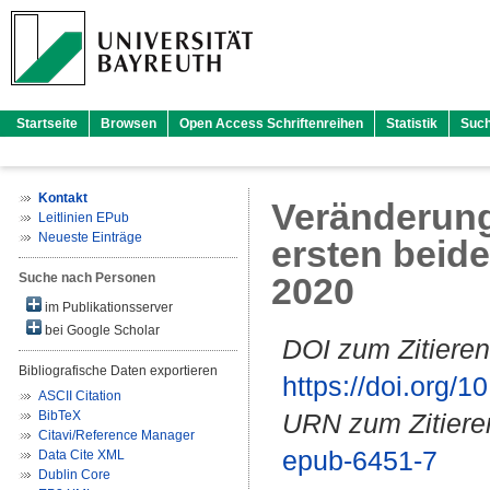
Startseite
Browsen
Open Access Schriftenreihen
Statistik
Suc
Kontakt
Veränderung
Leitlinien EPub
Neueste Einträge
ersten beid
Suche nach Personen
2020
im Publikationsserver
bei Google Scholar
DOI zum Zitieren
Bibliografische Daten exportieren
https://doi.org
ASCII Citation
BibTeX
URN zum Zitiere
Citavi/Reference Manager
epub-6451-7
Data Cite XML
Dublin Core