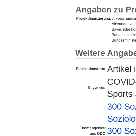
Angaben zu Pr
Projektfinanzierung:
7. Forschungs
Alexander von
Bayerische Fo
Bundesministe
Bundesminister
Weitere Angab
Artikel 
Publikationsform:
COVID-1
Keywords:
Sports a
300 So
Soziolo
300 So
Themengebiete
aus DDC: