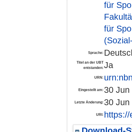
für Spo
Fakultä
für Spo
(Sozia
Deutsc
Sprache:
Ja
Titel an der UBT
entstanden:
urn:nb
URN:
30 Jun
Eingestellt am:
30 Jun
Letzte Änderung:
https:/
URI:
Download-St