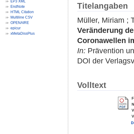
EP3 XML
Titelangaben
EndNote
HTML Citation
Multiline CSV
Müller, Miriam
;
OPENAIRE
epicur
Veränderung de
xMetaDissPlus
Coronawellen im
In:
Prävention un
DOI der Verlags
Volltext
F
V
V
D