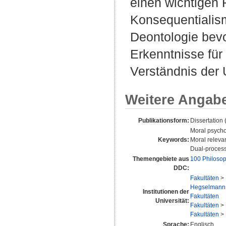
einen wichtigen 
Konsequentialis
Deontologie bevo
Erkenntnisse für 
Verständnis der 
Weitere Angab
Publikationsform:
Dissertation
Moral psycho
Keywords:
Moral releva
Dual-process
Themengebiete aus
100 Philosop
DDC:
Fakultäten
>
Hegselmann
Institutionen der
Fakultäten
Universität:
Fakultäten
>
Fakultäten
>
Sprache:
Englisch