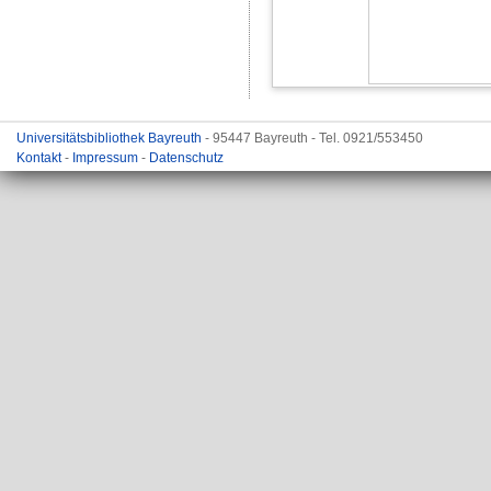
Universitätsbibliothek Bayreuth
- 95447 Bayreuth - Tel. 0921/553450
Kontakt
-
Impressum
-
Datenschutz