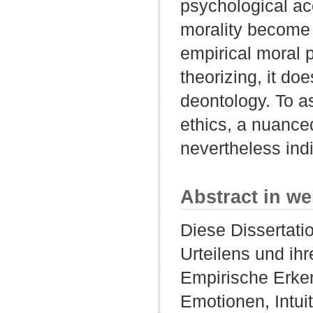
psychological ac
morality become 
empirical moral 
theorizing, it do
deontology. To as
ethics, a nuance
nevertheless ind
Abstract in we
Diese Dissertati
Urteilens und ih
Empirische Erke
Emotionen, Intui