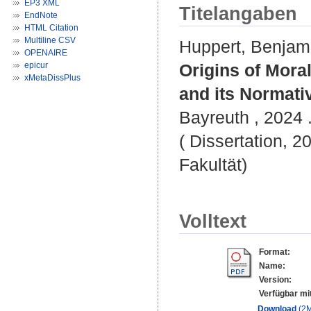
EP3 XML
Titelangaben
EndNote
HTML Citation
Multiline CSV
Huppert, Benjam
OPENAIRE
epicur
Origins of Mora
xMetaDissPlus
and its Normati
Bayreuth , 2024 .
( Dissertation, 2
Fakultät)
Volltext
Format:
Name:
Version:
Verfügbar mi
Download
(2