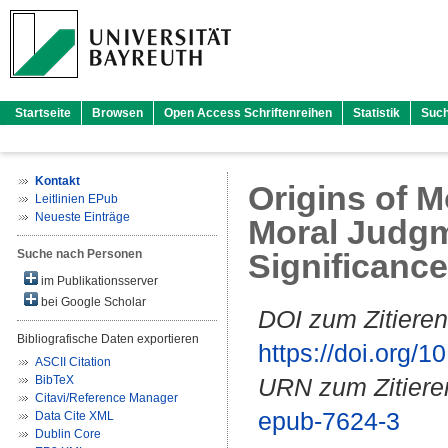
Startseite
Browsen
Open Access Schriftenreihen
Statistik
Suc
Kontakt
Origins of 
Leitlinien EPub
Neueste Einträge
Moral Judgm
Suche nach Personen
Significance
im Publikationsserver
bei Google Scholar
DOI zum Zitieren
Bibliografische Daten exportieren
https://doi.org
ASCII Citation
BibTeX
URN zum Zitiere
Citavi/Reference Manager
epub-7624-3
Data Cite XML
Dublin Core