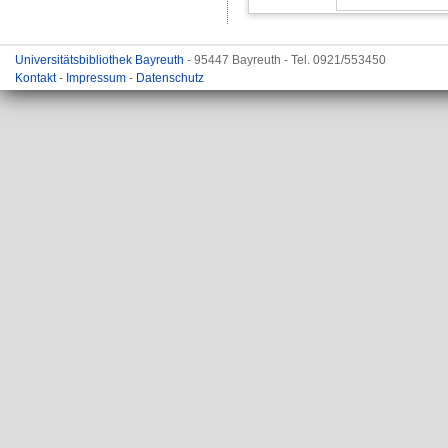
Universitätsbibliothek Bayreuth
- 95447 Bayreuth - Tel. 0921/553450
Kontakt
-
Impressum
-
Datenschutz