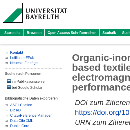
Startseite
Browsen
Open Access Schriftenreihen
Statistik
Suc
Kontakt
Organic-inor
Leitlinien EPub
Neueste Einträge
based textil
Suche nach Personen
electromagne
im Publikationsserver
performanc
bei Google Scholar
Bibliografische Daten exportieren
DOI zum Zitieren
ASCII Citation
BibTeX
https://doi.org
Citavi/Reference Manager
URN zum Zitiere
Data Cite XML
Dublin Core