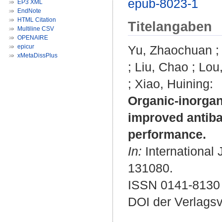
epub-8023-1
EP3 XML
EndNote
HTML Citation
Titelangaben
Multiline CSV
OPENAIRE
epicur
Yu, Zhaochuan
xMetaDissPlus
;
Liu, Chao
;
Lou
;
Xiao, Huining
:
Organic-inorgan
improved antiba
performance.
In:
International 
131080.
ISSN 0141-8130
DOI der Verlags