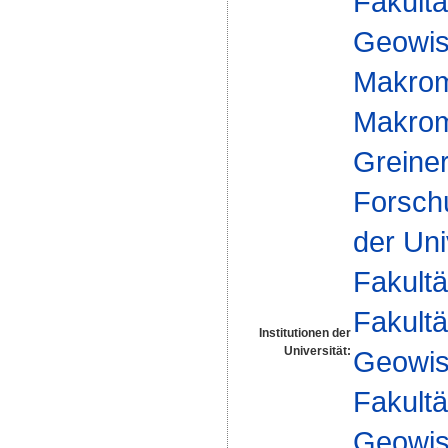
Fakultä
Geowis
Makrom
Makromo
Greine
Forsch
der Uni
Fakultä
Fakultä
Institutionen der
Universität:
Geowis
Fakultä
Geowis