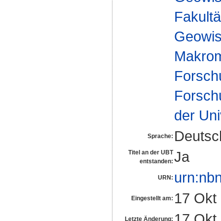
Fakultä
Geowis
Makrom
Forsch
Forsch
der Uni
Deutsc
Sprache:
Ja
Titel an der UBT
entstanden:
urn:nb
URN:
17 Okt
Eingestellt am:
17 Okt
Letzte Änderung: