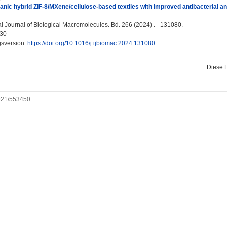
anic hybrid ZIF-8/MXene/cellulose-based textiles with improved antibacterial a
al Journal of Biological Macromolecules. Bd. 266 (2024) . - 131080.
30
gsversion:
https://doi.org/10.1016/j.ijbiomac.2024.131080
Diese 
0921/553450