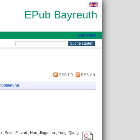
EPub Bayreuth
Anmelden
RSS 1.0
RSS 2.0
ruppierung
ao
;
Seidi, Farzad
;
Han, Jingquan
;
Yong, Qiang