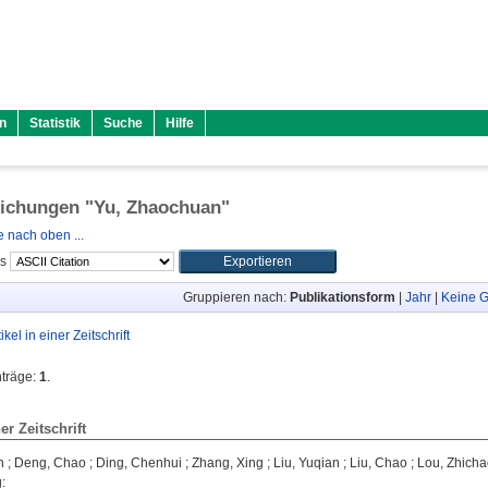
n
Statistik
Suche
Hilfe
lichungen "
Yu, Zhaochuan
"
 nach oben ...
ls
Gruppieren nach:
Publikationsform
|
Jahr
|
Keine G
tikel in einer Zeitschrift
nträge:
1
.
ner Zeitschrift
n
;
Deng, Chao
;
Ding, Chenhui
;
Zhang, Xing
;
Liu, Yuqian
;
Liu, Chao
;
Lou, Zhich
g
: