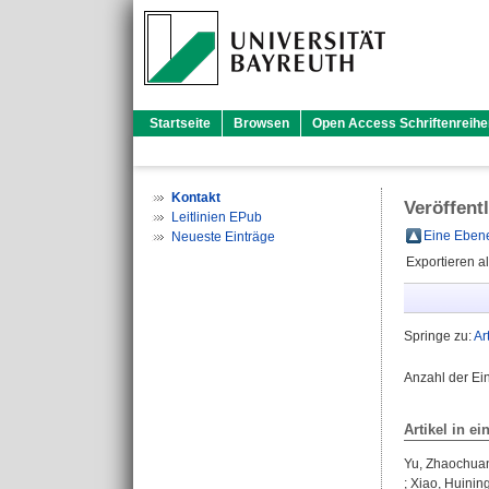
Startseite
Browsen
Open Access Schriftenreihe
Kontakt
Veröffent
Leitlinien EPub
Eine Ebene
Neueste Einträge
Exportieren a
Springe zu:
Ar
Anzahl der Ei
Artikel in ei
Yu, Zhaochua
;
Xiao, Huinin