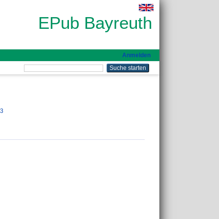
EPub Bayreuth
Anmelden
73