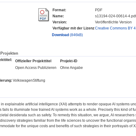
Format:
PDF
Name:
s13194-024-00614-4.pd
Version:
Veröffentlichte Version
Verfügbar mit der Lizenz
Creative Commons BY 4
Download
(846kB)
Projekten
kttitel:
Offizieller Projekttitel
Projekt-ID
Open Access Publizieren
Ohne Angabe
ierung:
VolkswagenStiftung
in explainable artificial intelligence (XAI) attempts to render opaque AI systems u
s fails to illuminate how trained AI systems work as a whole. Precisely this kind of f
cietal desiderata such as safety. To remedy this situation, we argue, AI researchers s
discovery strategies familiar from the life sciences to uncover the functional organis
modate for the unique costs and benefits of such strategies in their portrayals of X