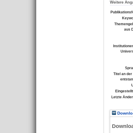
Weitere Ang
Publikations
Keywo
Themengeb
aus 
Institutione
Univers
Spra
Titel an de
entsta
Eingestell
Letzte Ände
Downloa
Downlo