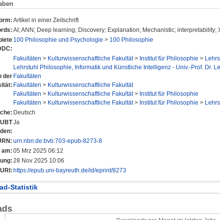
aben
form:
Artikel in einer Zeitschrift
rds:
AI; ANN; Deep learning; Discovery; Explanation; Mechanistic; interpretability; 
iete
100 Philosophie und Psychologie
>
100 Philosophie
DDC:
Fakultäten
>
Kulturwissenschaftliche Fakultät
>
Institut für Philosophie
>
Lehrs
Lehrstuhl Philosophie, Informatik und Künstliche Intelligenz - Univ.-Prof. Dr. 
n der
Fakultäten
ität:
Fakultäten
>
Kulturwissenschaftliche Fakultät
Fakultäten
>
Kulturwissenschaftliche Fakultät
>
Institut für Philosophie
Fakultäten
>
Kulturwissenschaftliche Fakultät
>
Institut für Philosophie
>
Lehrs
che:
Deutsch
r UBT
Ja
nden:
URN:
urn:nbn:de:bvb:703-epub-8273-8
t am:
05 Mrz 2025 06:12
rung:
28 Nov 2025 10:06
URI:
https://epub.uni-bayreuth.de/id/eprint/8273
d-Statistik
ads