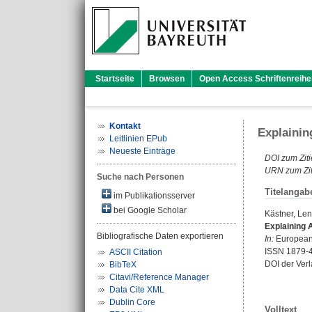
Startseite
Browsen
Open Access Schriftenreihe
Kontakt
Explainin
Leitlinien EPub
Neueste Einträge
DOI zum Ziti
URN zum Zit
Suche nach Personen
Titelangab
im Publikationsserver
bei Google Scholar
Kästner, Le
Explaining A
Bibliografische Daten exportieren
In:
European J
ISSN 1879-
ASCII Citation
DOI der Ver
BibTeX
Citavi/Reference Manager
Data Cite XML
Dublin Core
Volltext