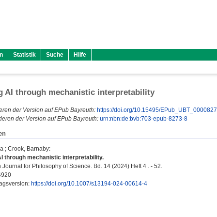
n
Statistik
Suche
Hilfe
g AI through mechanistic interpretability
eren der Version auf EPub Bayreuth:
https://doi.org/10.15495/EPub_UBT_000082
ieren der Version auf EPub Bayreuth:
urn:nbn:de:bvb:703-epub-8273-8
en
na
;
Crook, Barnaby
:
I through mechanistic interpretability.
ournal for Philosophy of Science. Bd. 14 (2024) Heft 4 . - 52.
4920
lagsversion:
https://doi.org/10.1007/s13194-024-00614-4