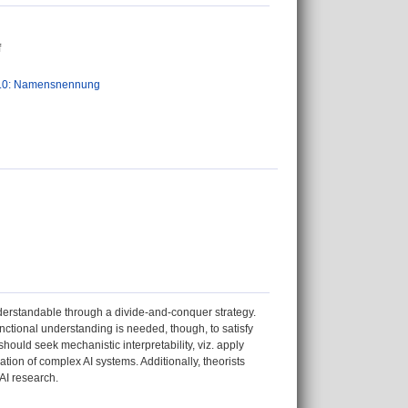
f
.0: Namensnennung
nderstandable through a divide-and-conquer strategy.
unctional understanding is needed, though, to satisfy
hould seek mechanistic interpretability, viz. apply
ation of complex AI systems. Additionally, theorists
AI research.