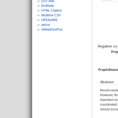
EP3 XML
EndNote
HTML Citation
Multiline CSV
OPENAIRE
epicur
xMetaDissPlus
Angaben zu 
Proje
Projektfinanz
Abstract
Recent work 
However, thi
important so
coordinated 
should accom