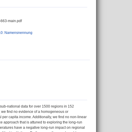
663-main.pdf
.0: Namensnennung
sub-national data for over 1500 regions in 152
ts, we find no evidence of a homogeneous or
er capita income. Additionally, we find no non-linear
approach that is attuned to exploring the long-run
peratures have a negative long-run impact on regional