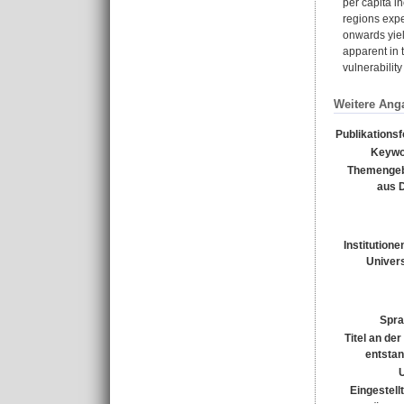
per capita i
regions expe
onwards yiel
apparent in 
vulnerabilit
Weitere Ang
Publikations
Keywo
Themengeb
aus 
Institutione
Univers
Spra
Titel an de
entsta
Eingestell