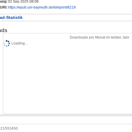
rung:
02 Sep 2025 08:08
URI:
https://epub.uni-bayreuth.de/id/eprint/8219
d-Statistik
ads
Downloads pro Monat im letzten Jahr
Loading...
0921/553450