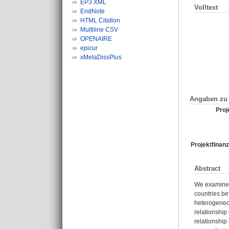
EP3 XML
Volltext
EndNote
HTML Citation
Multiline CSV
OPENAIRE
epicur
xMetaDissPlus
Angaben zu 
Proje
Projektfinanz
Abstract
We examine t
countries be
heterogeneou
relationship
relationship