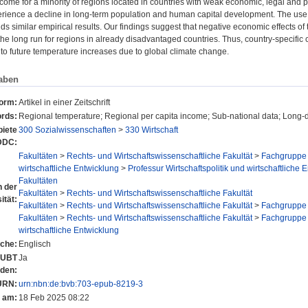
ncome for a minority of regions located in countries with weak economic, legal and po
rience a decline in long-term population and human capital development. The use 
ds similar empirical results. Our findings suggest that negative economic effects o
the long run for regions in already disadvantaged countries. Thus, country-specif
y to future temperature increases due to global climate change.
aben
form:
Artikel in einer Zeitschrift
rds:
Regional temperature; Regional per capita income; Sub-national data; Long-
iete
300 Sozialwissenschaften
>
330 Wirtschaft
DDC:
Fakultäten
>
Rechts- und Wirtschaftswissenschaftliche Fakultät
>
Fachgruppe 
wirtschaftliche Entwicklung
>
Professur Wirtschaftspolitik und wirtschaftliche 
Fakultäten
n der
Fakultäten
>
Rechts- und Wirtschaftswissenschaftliche Fakultät
ität:
Fakultäten
>
Rechts- und Wirtschaftswissenschaftliche Fakultät
>
Fachgruppe 
Fakultäten
>
Rechts- und Wirtschaftswissenschaftliche Fakultät
>
Fachgruppe 
wirtschaftliche Entwicklung
che:
Englisch
r UBT
Ja
nden:
URN:
urn:nbn:de:bvb:703-epub-8219-3
t am:
18 Feb 2025 08:22