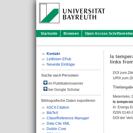
Startseite
Browsen
Open Access Schriftenreihe
Kontakt
Is temper
Leitlinien EPub
links fro
Neueste Einträge
DOI zum Ziti
Suche nach Personen
URN zum Zit
im Publikationsserver
Titelangab
bei Google Scholar
Meierrieks, 
Bibliografische Daten exportieren
Is temperat
In:
Energy Ec
ASCII Citation
ISSN 0140-
BibTeX
DOI der Ver
Citavi/Reference Manager
Data Cite XML
Dublin Core