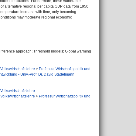
litical institutions. Furthermore, these vulnerable
of alternative regional per capita GDP data from 1950
f temperature increase with time, only becoming
ic conditions may moderate regional economic
difference approach; Threshold models; Global warming
Volkswirtschaftslehre
>
Professur Wirtschaftspolitik und
Entwicklung - Univ.-Prof. Dr. David Stadelmann
Volkswirtschaftslehre
Volkswirtschaftslehre
>
Professur Wirtschaftspolitik und