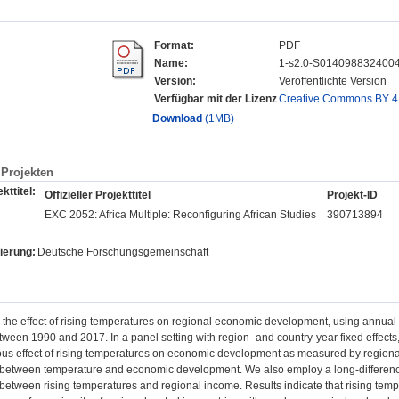
Format:
PDF
Name:
1-s2.0-S0140988324004
Version:
Veröffentlichte Version
Verfügbar mit der Lizenz
Creative Commons BY 4
Download
(1MB)
Projekten
kttitel:
Offizieller Projekttitel
Projekt-ID
EXC 2052: Africa Multiple: Reconfiguring African Studies
390713894
ierung:
Deutsche Forschungsgemeinschaft
he effect of rising temperatures on regional economic development, using annual 
tween 1990 and 2017. In a panel setting with region- and country-year fixed effec
s effect of rising temperatures on economic development as measured by regional p
 between temperature and economic development. We also employ a long-difference 
 between rising temperatures and regional income. Results indicate that rising tem