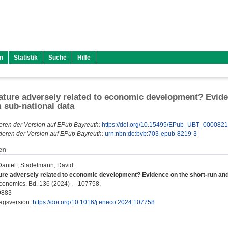
n
Statistik
Suche
Hilfe
ature adversely related to economic development? Evide
m sub-national data
eren der Version auf EPub Bayreuth:
https://doi.org/10.15495/EPub_UBT_000082
ieren der Version auf EPub Bayreuth:
urn:nbn:de:bvb:703-epub-8219-3
en
Daniel
;
Stadelmann, David
:
ure adversely related to economic development? Evidence on the short-run and t
onomics. Bd. 136 (2024) . - 107758.
9883
lagsversion:
https://doi.org/10.1016/j.eneco.2024.107758