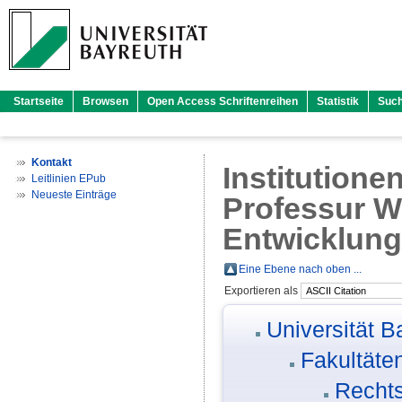
Startseite
Browsen
Open Access Schriftenreihen
Statistik
Suc
Kontakt
Institutione
Leitlinien EPub
Neueste Einträge
Professur Wi
Entwicklung
Eine Ebene nach oben ...
Exportieren als
Universität B
Fakultäte
Rechts