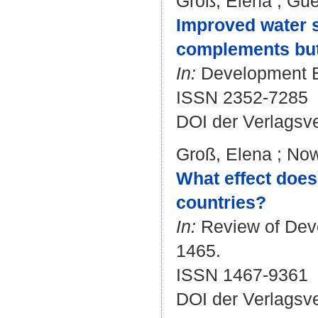
Groß, Elena
;
Gue
Improved water 
complements but 
In:
Development En
ISSN 2352-7285
DOI der Verlagsv
Groß, Elena
;
Now
What effect does
countries?
In:
Review of Deve
1465.
ISSN 1467-9361
DOI der Verlagsv