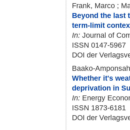
Frank, Marco
;
Ma
Beyond the last 
term-limit contex
In:
Journal of Com
ISSN 0147-5967
DOI der Verlagsv
Baako-Amponsah,
Whether it's wea
deprivation in S
In:
Energy Economi
ISSN 1873-6181
DOI der Verlagsv