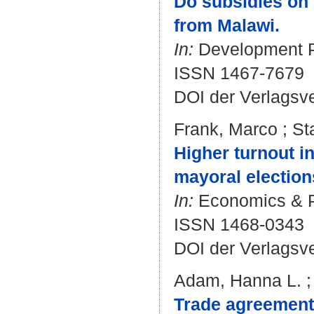
Do subsidies on 
from Malawi.
In:
Development Po
ISSN 1467-7679
DOI der Verlagsv
Frank, Marco
;
St
Higher turnout 
mayoral election
In:
Economics & Pol
ISSN 1468-0343
DOI der Verlagsv
Adam, Hanna L.
Trade agreements