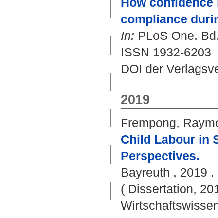
How confidence i
compliance duri
In:
PLoS One. Bd. 
ISSN 1932-6203
DOI der Verlagsv
2019
Frempong, Raym
Child Labour in 
Perspectives.
Bayreuth , 2019 . -
( Dissertation, 20
Wirtschaftswissen