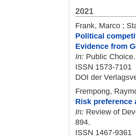
2021
Frank, Marco
;
St
Political competit
Evidence from G
In:
Public Choice. 
ISSN 1573-7101
DOI der Verlagsv
Frempong, Raym
Risk preference 
In:
Review of Deve
894.
ISSN 1467-9361