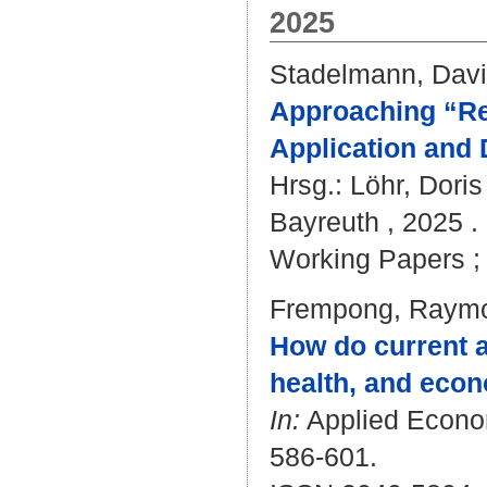
2025
Stadelmann, Dav
Approaching “Rel
Application and 
Hrsg.:
Löhr, Doris
Bayreuth , 2025 . 
Working Papers ; 5
Frempong, Raym
How do current an
health, and econ
In:
Applied Economi
586-601.