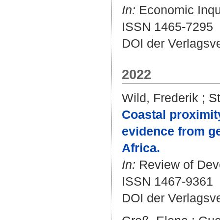
In:
Economic Inquir
ISSN 1465-7295
DOI der Verlagsv
2022
Wild, Frederik
;
S
Coastal proximit
evidence from g
Africa.
In:
Review of Deve
ISSN 1467-9361
DOI der Verlagsv