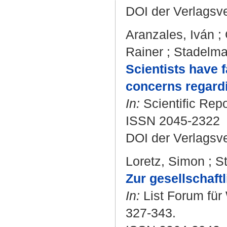
DOI der Verlagsv
Aranzales, Iván
;
Rainer
;
Stadelma
Scientists have 
concerns regardi
In:
Scientific Repo
ISSN 2045-2322
DOI der Verlagsv
Loretz, Simon
;
S
Zur gesellschaf
In:
List Forum für 
327-343.