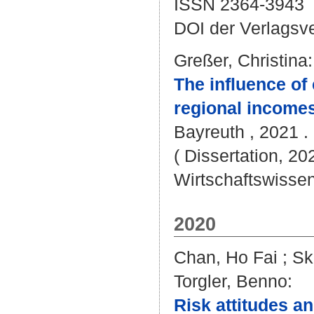
ISSN 2364-3943
DOI der Verlagsv
Greßer, Christina
:
The influence of
regional incomes
Bayreuth , 2021 . 
( Dissertation, 20
Wirtschaftswissen
2020
Chan, Ho Fai
;
Sk
Torgler, Benno
:
Risk attitudes a