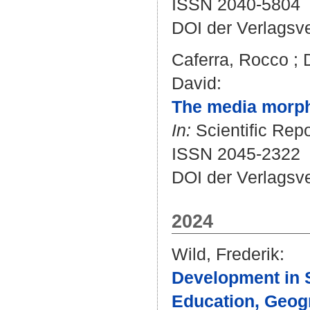
ISSN 2040-5804
DOI der Verlagsv
Caferra, Rocco
;
David
:
The media morph
In:
Scientific Repo
ISSN 2045-2322
DOI der Verlagsv
2024
Wild, Frederik
:
Development in 
Education, Geog