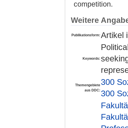
competition.
Weitere Angab
Artikel 
Publikationsform:
Politic
seeking
Keywords:
represe
300 So
Themengebiete
aus DDC:
300 So
Fakultä
Fakultä