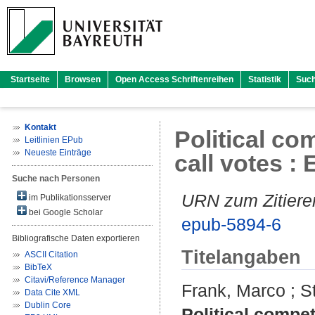
Startseite
Browsen
Open Access Schriftenreihen
Statistik
Suc
Kontakt
Political com
Leitlinien EPub
Neueste Einträge
call votes 
Suche nach Personen
URN zum Zitiere
im Publikationsserver
bei Google Scholar
epub-5894-6
Bibliografische Daten exportieren
Titelangaben
ASCII Citation
BibTeX
Citavi/Reference Manager
Frank, Marco
;
S
Data Cite XML
Dublin Core
Political competi