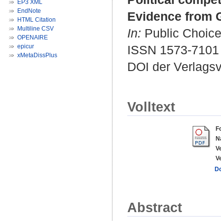
EP3 XML
EndNote
Evidence from 
HTML Citation
Multiline CSV
In:
Public Choice.
OPENAIRE
epicur
ISSN 1573-7101
xMetaDissPlus
DOI der Verlags
Volltext
F
N
V
V
D
Abstract