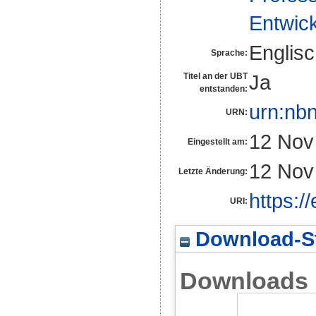
Entwic
Englis
Sprache:
Ja
Titel an der UBT
entstanden:
urn:nb
URN:
12 Nov
Eingestellt am:
12 Nov
Letzte Änderung:
https:/
URI:
Download-St
Downloads