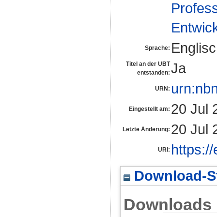
Profess
Entwic
Englis
Sprache:
Ja
Titel an der UBT
entstanden:
urn:nb
URN:
20 Jul 
Eingestellt am:
20 Jul 
Letzte Änderung:
https:/
URI:
Download-St
Downloads