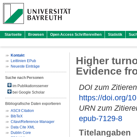
Startseite
Browsen
Open Access Schriftenreihen
Statistik
Suc
Kontakt
Higher turn
Leitlinien EPub
Neueste Einträge
Evidence fr
Suche nach Personen
DOI zum Zitieren
im Publikationsserver
bei Google Scholar
https://doi.org
Bibliografische Daten exportieren
URN zum Zitiere
ASCII Citation
BibTeX
epub-7129-8
Citavi/Reference Manager
Data Cite XML
Titelangaben
Dublin Core