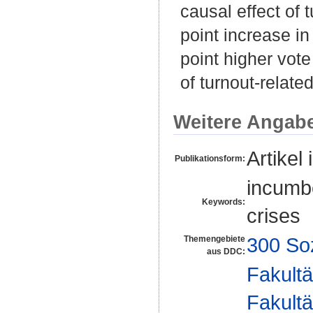
causal effect of
point increase in
point higher vot
of turnout-relat
Weitere Angab
Artikel 
Publikationsform:
incumbe
Keywords:
crises
300 So
Themengebiete
aus DDC:
Fakultä
Fakultä