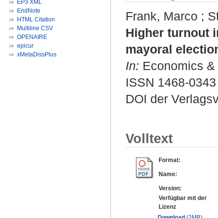
EP3 XML
EndNote
Frank, Marco
;
S
HTML Citation
Multiline CSV
Higher turnout
OPENAIRE
epicur
mayoral electio
xMetaDissPlus
In:
Economics & Po
ISSN 1468-0343
DOI der Verlags
Volltext
Format:
Name:
Version:
Verfügbar mit der
Lizenz
Download
(2MB)