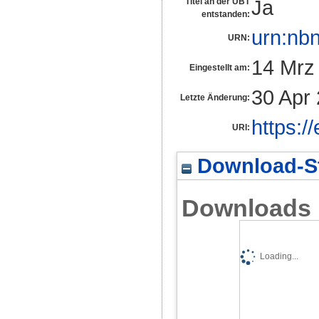
Ja
Titel an der UBT
entstanden:
urn:nb
URN:
14 Mrz
Eingestellt am:
30 Apr
Letzte Änderung:
https:/
URI:
Download-St
Downloads
Loading...