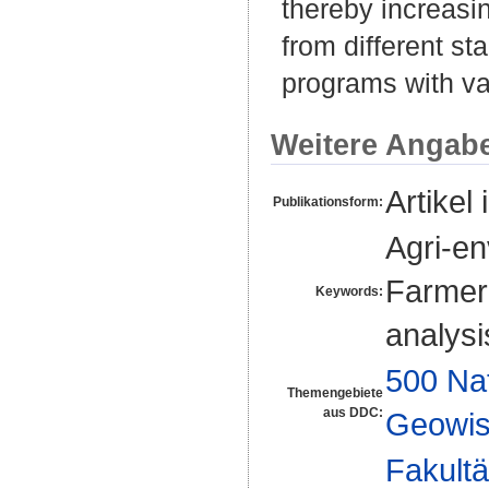
thereby increasin
from different s
programs with vary
Weitere Angab
Artikel 
Publikationsform:
Agri-en
Farmer 
Keywords:
analysi
500 Na
Themengebiete
aus DDC:
Geowis
Fakultä