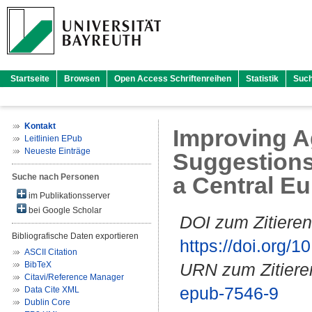
Startseite
Browsen
Open Access Schriftenreihen
Statistik
Suc
Kontakt
Improving A
Leitlinien EPub
Neueste Einträge
Suggestions
Suche nach Personen
a Central E
im Publikationsserver
bei Google Scholar
DOI zum Zitieren
Bibliografische Daten exportieren
https://doi.org
ASCII Citation
BibTeX
URN zum Zitiere
Citavi/Reference Manager
epub-7546-9
Data Cite XML
Dublin Core