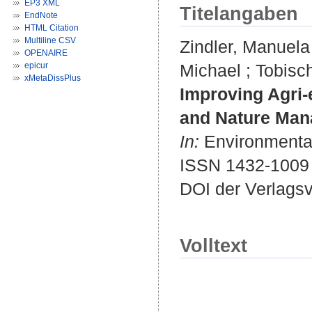
EP3 XML
Titelangaben
EndNote
HTML Citation
Multiline CSV
Zindler, Manuela
OPENAIRE
epicur
Michael
;
Tobisc
xMetaDissPlus
Improving Agri
and Nature Mana
In:
Environmental
ISSN 1432-1009
DOI der Verlags
Volltext