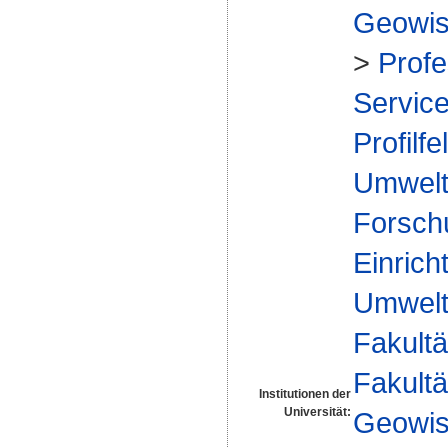
Geowis
>
Profe
Service
Profilfe
Umwelt
Forsch
Einrich
Umwelt
Fakultä
Fakultä
Institutionen der
Universität:
Geowis