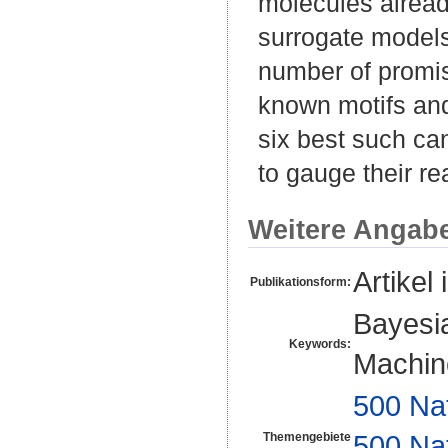
molecules alread
surrogate models.
number of promis
known motifs and
six best such ca
to gauge their re
Weitere Angab
Artikel 
Publikationsform:
Bayesi
Keywords:
Machin
500 Na
500 Na
Themengebiete