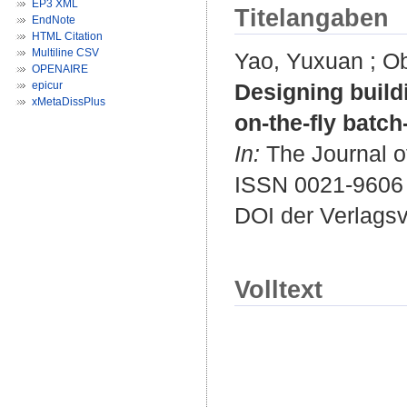
EP3 XML
Titelangaben
EndNote
HTML Citation
Multiline CSV
Yao, Yuxuan
;
Ob
OPENAIRE
epicur
Designing build
xMetaDissPlus
on-the-fly batc
In:
The Journal of
ISSN 0021-9606
DOI der Verlags
Volltext