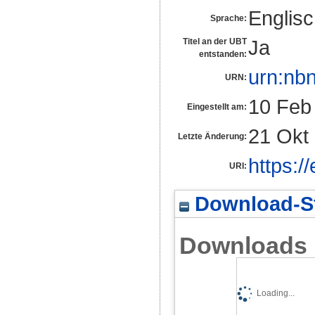
Englis
Sprache:
Ja
Titel an der UBT
entstanden:
urn:nb
URN:
10 Feb
Eingestellt am:
21 Okt
Letzte Änderung:
https:/
URI:
Download-St
Downloads
Loading...