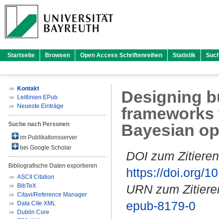
Startseite
Browsen
Open Access Schriftenreihen
Statistik
Suc
Kontakt
Designing bu
Leitlinien EPub
Neueste Einträge
frameworks 
Suche nach Personen
Bayesian op
im Publikationsserver
bei Google Scholar
DOI zum Zitieren
Bibliografische Daten exportieren
https://doi.org
ASCII Citation
BibTeX
URN zum Zitiere
Citavi/Reference Manager
epub-8179-0
Data Cite XML
Dublin Core