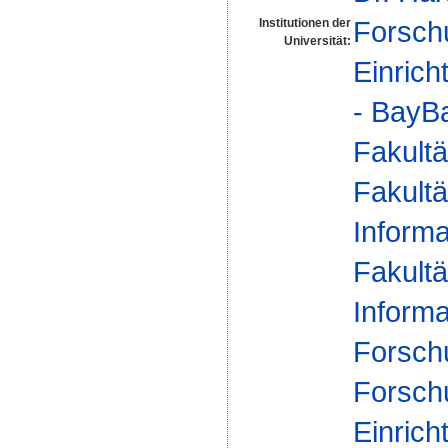
Forsch
Institutionen der
Universität:
Einrich
- BayBa
Fakultä
Fakultä
Informa
Fakultä
Informa
Forsch
Forsch
Einrich