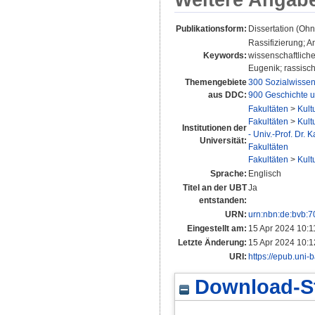
Publikationsform:
Dissertation (Oh
Rassifizierung; A
Keywords:
wissenschaftliche
Eugenik; rassisc
Themengebiete
300 Sozialwissen
aus DDC:
900 Geschichte u
Fakultäten
>
Kult
Fakultäten
>
Kult
Institutionen der
- Univ.-Prof. Dr.
Universität:
Fakultäten
Fakultäten
>
Kult
Sprache:
Englisch
Titel an der UBT
Ja
entstanden:
URN:
urn:nbn:de:bvb:
Eingestellt am:
15 Apr 2024 10:1
Letzte Änderung:
15 Apr 2024 10:1
URI:
https://epub.uni-
Download-St