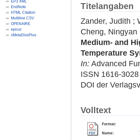
EP3 XML
Titelangaben
EndNote
HTML Citation
Multiline CSV
Zander, Judith
;
OPENAIRE
epicur
Cheng, Ningyan
xMetaDissPlus
Medium‐ and Hig
Temperature Syn
In:
Advanced Funct
ISSN 1616-3028
DOI der Verlags
Volltext
Format:
Name: