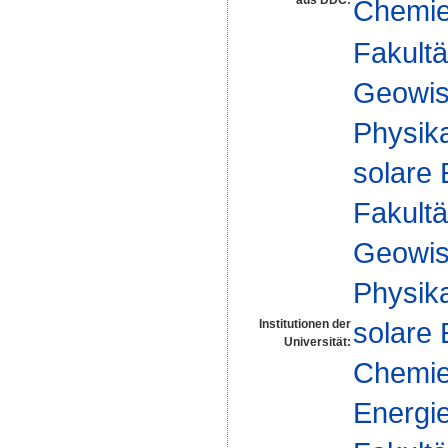
Chemi
Fakultä
Geowis
Physika
solare
Fakultä
Geowis
Physika
solare
Institutionen der
Universität:
Chemie 
Energie