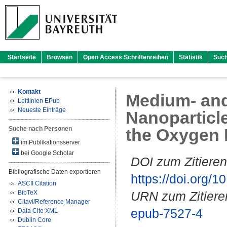
Startseite
Browsen
Open Access Schriftenreihen
Statistik
Suc
Kontakt
Medium‐ and
Leitlinien EPub
Neueste Einträge
Nanoparticl
Suche nach Personen
the Oxygen 
im Publikationsserver
bei Google Scholar
DOI zum Zitieren
Bibliografische Daten exportieren
https://doi.org
ASCII Citation
BibTeX
URN zum Zitiere
Citavi/Reference Manager
epub-7527-4
Data Cite XML
Dublin Core