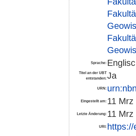
Fakultä
Fakultä
Geowis
Fakultä
Geowis
Englis
Sprache:
Ja
Titel an der UBT
entstanden:
urn:nb
URN:
11 Mrz
Eingestellt am:
11 Mrz
Letzte Änderung:
https:/
URI: