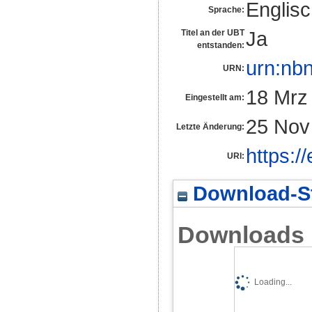
Englis
Sprache:
Ja
Titel an der UBT
entstanden:
urn:nb
URN:
18 Mrz
Eingestellt am:
25 Nov
Letzte Änderung:
https:/
URI:
Download-St
Downloads
Loading...