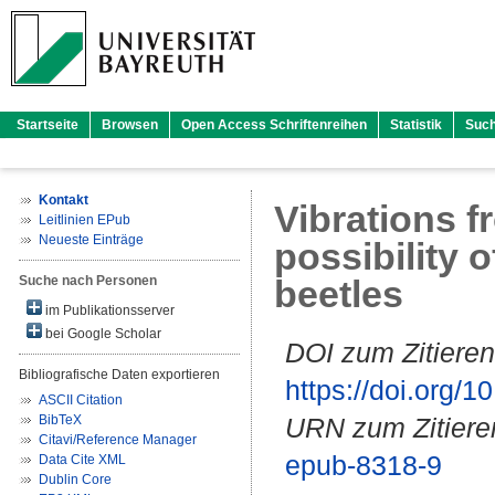
Startseite
Browsen
Open Access Schriftenreihen
Statistik
Suc
Kontakt
Vibrations f
Leitlinien EPub
Neueste Einträge
possibility 
Suche nach Personen
beetles
im Publikationsserver
bei Google Scholar
DOI zum Zitieren
Bibliografische Daten exportieren
https://doi.org
ASCII Citation
BibTeX
URN zum Zitiere
Citavi/Reference Manager
epub-8318-9
Data Cite XML
Dublin Core