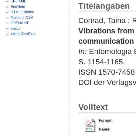
EP3 XML
Titelangaben
EndNote
HTML Citation
Multiline CSV
Conrad, Taina
;
R
OPENAIRE
epicur
Vibrations from 
xMetaDissPlus
communication i
In:
Entomologia Ex
S. 1154-1165.
ISSN 1570-7458
DOI der Verlags
Volltext
Format:
Name: