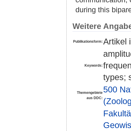
during this bipar
Weitere Angab
Artikel 
Publikationsform:
amplitu
frequen
Keywords:
types; 
500 Na
Themengebiete
aus DDC:
(Zoolog
Fakultä
Geowis