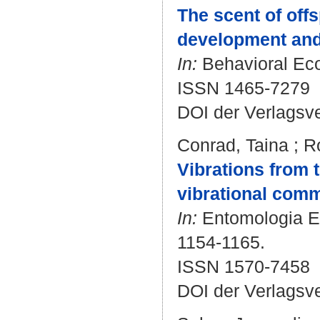
The scent of off
development and 
In:
Behavioral Ecol
ISSN 1465-7279
DOI der Verlagsv
Conrad, Taina
;
R
Vibrations from t
vibrational comm
In:
Entomologia Exp
1154-1165.
ISSN 1570-7458
DOI der Verlagsv