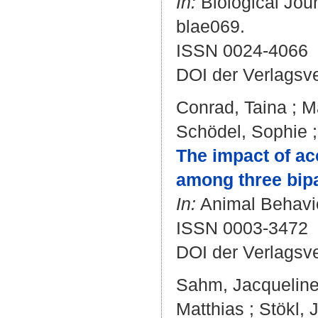
In:
Biological Jour
blae069.
ISSN 0024-4066
DOI der Verlagsv
Conrad, Taina
;
M
Schödel, Sophie
The impact of ac
among three bipa
In:
Animal Behaviou
ISSN 0003-3472
DOI der Verlagsv
Sahm, Jacquelin
Matthias
;
Stökl,