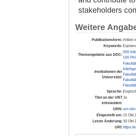
stakeholders con
Weitere Angab
Publikationsform:
Artikel i
Keywords:
Explaina
000 Inf
Themengebiete aus DDC:
100 Phi
Fakultä
Intellig
Institutionen der
Fakultä
Universität:
Fakultä
Fakultä
Sprache:
Englisc
Titel an der UBT
Ja
entstanden:
URN:
urn:nbn
Eingestellt am:
15 Okt 
Letzte Änderung:
30 Okt 
URI:
https://