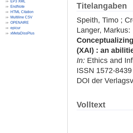
EP3 XML
Titelangaben
EndNote
HTML Citation
Multiline CSV
Speith, Timo
;
Cr
OPENAIRE
epicur
Langer, Markus
:
xMetaDissPlus
Conceptualizing 
(XAI) : an abili
In:
Ethics and Inf
ISSN 1572-8439
DOI der Verlags
Volltext