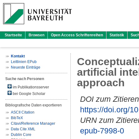
Startseite
Browsen
Open Access Schriftenreihen
Statistik
Suc
Kontakt
Conceptuali
Leitlinien EPub
Neueste Einträge
artificial in
Suche nach Personen
approach
im Publikationsserver
bei Google Scholar
DOI zum Zitieren
Bibliografische Daten exportieren
https://doi.org
ASCII Citation
BibTeX
URN zum Zitiere
Citavi/Reference Manager
epub-7998-0
Data Cite XML
Dublin Core