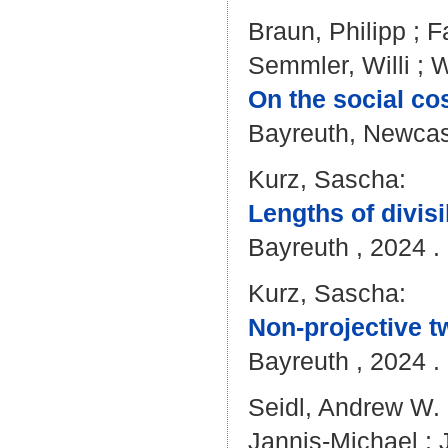
Braun, Philipp
;
F
Semmler, Willi
;
W
On the social co
Bayreuth, Newcast
Kurz, Sascha
:
Lengths of divis
Bayreuth , 2024 . 
Kurz, Sascha
:
Non-projective t
Bayreuth , 2024 . 
Seidl, Andrew W.
Jannis-Michael
;