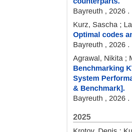
counterparts.
Bayreuth , 2026 . 
Kurz, Sascha
;
La
Optimal codes an
Bayreuth , 2026 . 
Agrawal, Nikita
;
Benchmarking KV
System Performa
& Benchmark].
Bayreuth , 2026 . 
2025
Krotov, Denis
;
Ku