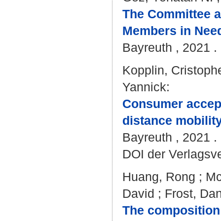
The Committee an
Members in Need
Bayreuth , 2021 . 
Kopplin, Cristophe
Yannick
:
Consumer accepta
distance mobility
Bayreuth , 2021 . 
DOI der Verlagsv
Huang, Rong
;
Mc
David
;
Frost, Dan
The composition 