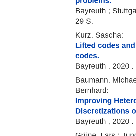
problems.
Bayreuth ; Stuttga
29 S.
Kurz, Sascha
:
Lifted codes and
codes.
Bayreuth , 2020 . 
Baumann, Michael
Bernhard
:
Improving Heter
Discretizations o
Bayreuth , 2020 . 
Grüne, Lars
;
Jung