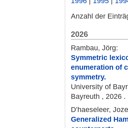
1996
|
1995
|
199
Anzahl der Eintr
2026
Rambau, Jörg
:
Symmetric lexico
enumeration of ci
symmetry.
University of Bay
Bayreuth , 2026 . 
D'haeseleer, Joze
Generalized Ham