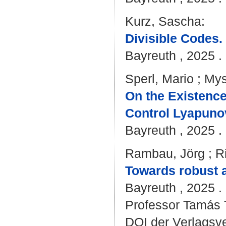
Kurz, Sascha
:
Divisible Codes.
Bayreuth , 2025 . -
Sperl, Mario
;
Mys
On the Existenc
Control Lyapuno
Bayreuth , 2025 . 
Rambau, Jörg
;
R
Towards robust a
Bayreuth , 2025 . 
Professor Tamás T
DOI der Verlagsv