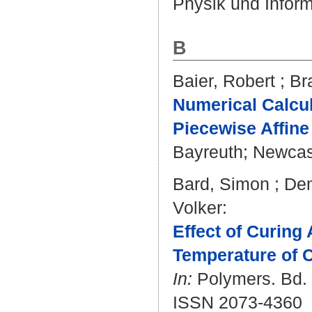
Physik und Inform
B
Baier, Robert
;
Br
Numerical Calcu
Piecewise Affine
Bayreuth; Newcastl
Bard, Simon
;
Dem
Volker
:
Effect of Curing
Temperature of 
In:
Polymers. Bd. 1
ISSN 2073-4360