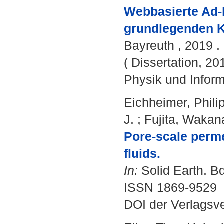
Webbasierte Ad-
grundlegenden K
Bayreuth , 2019 . 
( Dissertation, 20
Physik und Inform
Eichheimer, Phili
J.
;
Fujita, Wakan
Pore-scale perme
fluids.
In:
Solid Earth. Bd
ISSN 1869-9529
DOI der Verlagsv