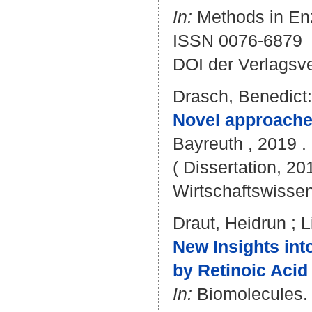
In:
Methods in Enz
ISSN 0076-6879
DOI der Verlagsv
Drasch, Benedict
:
Novel approache
Bayreuth , 2019 . 
( Dissertation, 20
Wirtschaftswissen
Draut, Heidrun
;
L
New Insights into
by Retinoic Acid 
In:
Biomolecules. B