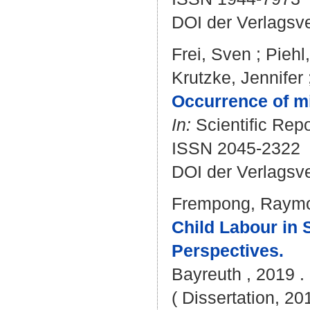
DOI der Verlagsv
Frei, Sven
;
Piehl
Krutzke, Jennifer
Occurrence of mi
In:
Scientific Repo
ISSN 2045-2322
DOI der Verlagsv
Frempong, Raym
Child Labour in 
Perspectives.
Bayreuth , 2019 . -
( Dissertation, 20