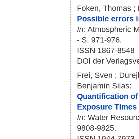
Foken, Thomas
;
Possible errors i
In:
Atmospheric Me
- S. 971-976.
ISSN 1867-8548
DOI der Verlagsv
Frei, Sven
;
Durej
Benjamin Silas
:
Quantification o
Exposure Times 
In:
Water Resource
9808-9825.
ISSN 1944-7973