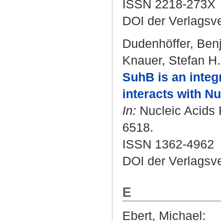
ISSN 2218-273X
DOI der Verlagsv
Dudenhöffer, Ben
Knauer, Stefan H.
SuhB is an integ
interacts with N
In:
Nucleic Acids R
6518.
ISSN 1362-4962
DOI der Verlagsv
E
Ebert, Michael
: