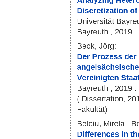
Analyzing Hetero
Discretization of
Universität Bayre
Bayreuth , 2019 . 
Beck, Jörg
:
Der Prozess der
angelsächsische
Vereinigten Staa
Bayreuth , 2019 . 
( Dissertation, 20
Fakultät)
Beloiu, Mirela
;
Be
Differences in t