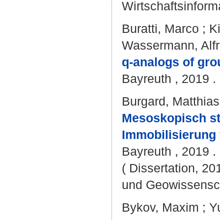
Wirtschaftsinforma
Buratti, Marco
;
K
Wassermann, Alf
q-analogs of gro
Bayreuth , 2019 . 
Burgard, Matthias
Mesoskopisch str
Immobilisierung 
Bayreuth , 2019 . -
( Dissertation, 20
und Geowissensc
Bykov, Maxim
;
Yu