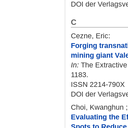
DOI der Verlagsv
C
Cezne, Eric
:
Forging transnat
mining giant Vale
In:
The Extractive 
1183.
ISSN 2214-790X
DOI der Verlagsv
Choi, Kwanghun
Evaluating the E
Spots to Reduce 