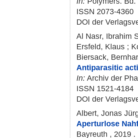
In:
Polymers. Bd. 1
ISSN 2073-4360
DOI der Verlagsv
Al Nasr, Ibrahim S
Ersfeld, Klaus
;
K
Biersack, Bernha
Antiparasitic ac
In:
Archiv der Pha
ISSN 1521-4184
DOI der Verlagsv
Albert, Jonas Jür
Aperturlose Nahf
Bayreuth , 2019 . -