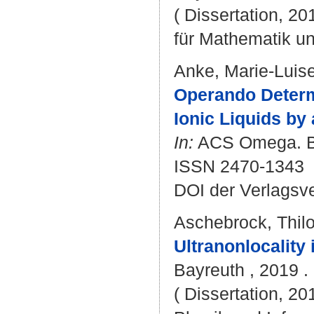
( Dissertation, 2
für Mathematik u
Anke, Marie-Luis
Operando Determ
Ionic Liquids b
In:
ACS Omega. Bd.
ISSN 2470-1343
DOI der Verlagsv
Aschebrock, Thil
Ultranonlocality 
Bayreuth , 2019 . 
( Dissertation, 20