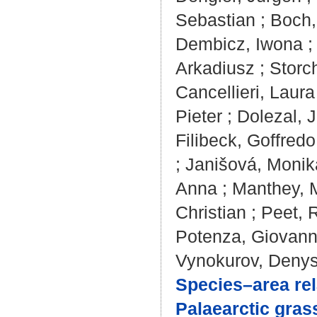
Sebastian
;
Boch,
Dembicz, Iwona
Arkadiusz
;
Storc
Cancellieri, Laura
Pieter
;
Dolezal, Ji
Filibeck, Goffredo
;
Janišová, Monik
Anna
;
Manthey, 
Christian
;
Peet, 
Potenza, Giovan
Vynokurov, Deny
Species–area rel
Palaearctic gras