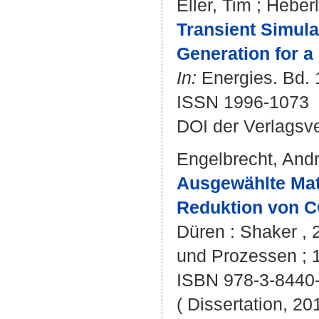
Eller, Tim
;
Heberl
Transient Simul
Generation for a
In:
Energies. Bd. 1
ISSN 1996-1073
DOI der Verlagsv
Engelbrecht, And
Ausgewählte Mat
Reduktion von C
Düren : Shaker , 2
und Prozessen ; 1
ISBN 978-3-8440
( Dissertation, 20