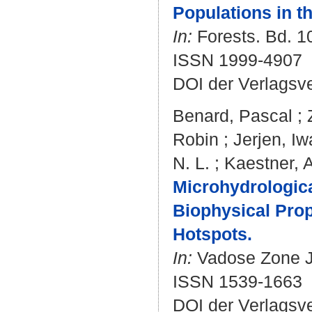
Populations in t
In:
Forests. Bd. 10 
ISSN 1999-4907
DOI der Verlagsv
Benard, Pascal
;
Robin
;
Jerjen, I
N. L.
;
Kaestner, 
Microhydrologica
Biophysical Prop
Hotspots.
In:
Vadose Zone Jou
ISSN 1539-1663
DOI der Verlagsv