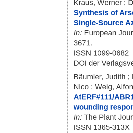
Kraus, Werner
;
D
Synthesis of Ars
Single-Source Az
In:
European Journa
3671.
ISSN 1099-0682
DOI der Verlagsv
Bäumler, Judith
;
Nico
;
Weig, Alfo
AtERF#111/ABR1 i
wounding respo
In:
The Plant Journ
ISSN 1365-313X