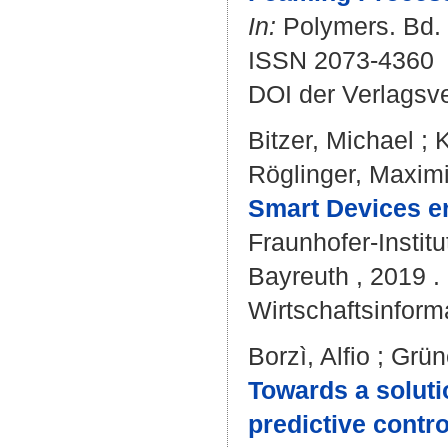
In:
Polymers. Bd. 1
ISSN 2073-4360
DOI der Verlagsv
Bitzer, Michael
;
K
Röglinger, Maximi
Smart Devices er
Fraunhofer-Instit
Bayreuth , 2019 . 
Wirtschaftsinforma
Borzì, Alfio
;
Grün
Towards a soluti
predictive contro