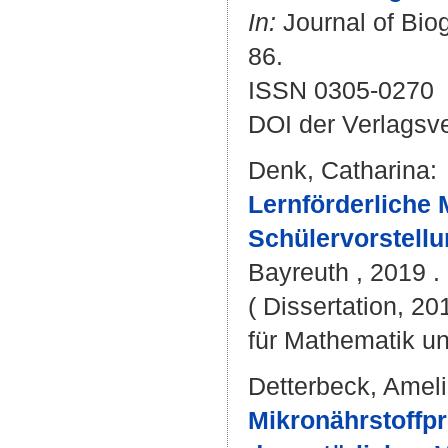
In:
Journal of Biog
86.
ISSN 0305-0270
DOI der Verlagsv
Denk, Catharina
:
Lernförderliche
Schülervorstell
Bayreuth , 2019 . 
( Dissertation, 2
für Mathematik u
Detterbeck, Amel
Mikronährstoffpr