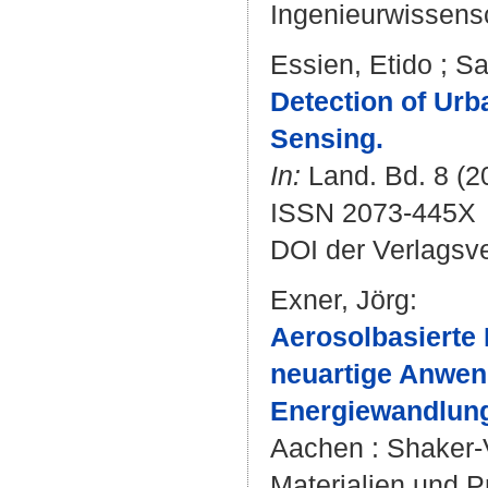
Ingenieurwissens
Essien, Etido
;
Sa
Detection of Urb
Sensing.
In:
Land. Bd. 8 (20
ISSN 2073-445X
DOI der Verlagsv
Exner, Jörg
:
Aerosolbasierte
neuartige Anwen
Energiewandlun
Aachen : Shaker-V
Materialien und P