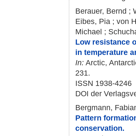
Berauer, Bernd
;
Eibes, Pia
;
von H
Michael
;
Schucha
Low resistance o
in temperature a
In:
Arctic, Antarct
231.
ISSN 1938-4246
DOI der Verlagsv
Bergmann, Fabia
Pattern formatio
conservation.