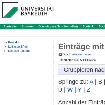
Startseite
Browsen
Open Access Schriftenreihen
Statistik
Suc
Kontakt
Einträge mit
Leitlinien EPub
Neueste Einträge
Eine Ebene nach oben ...
Exportieren als
Gruppieren nac
Springe zu:
A
|
B
U
|
W
|
Y
|
Z
Anzahl der Eintr