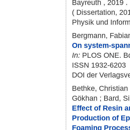
Bayreuth , 2019 . 
( Dissertation, 20
Physik und Inform
Bergmann, Fabia
On system-spanni
In:
PLOS ONE. Bd. 
ISSN 1932-6203
DOI der Verlagsv
Bethke, Christian
Gökhan
;
Bard, S
Effect of Resin 
Production of E
Foaming Proces