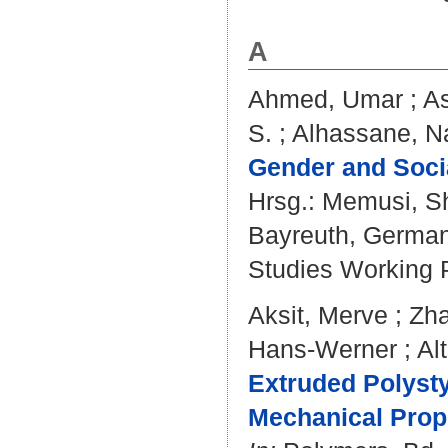
A
Ahmed, Umar
;
As
S.
;
Alhassane, N
Gender and Socia
Hrsg.:
Memusi, Sh
Bayreuth, Germany 
Studies Working 
Aksit, Merve
;
Zha
Hans-Werner
;
Al
Extruded Polyst
Mechanical Prop