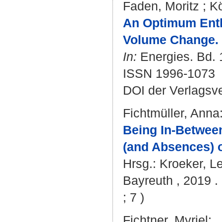
Faden, Moritz
;
K
An Optimum Entha
Volume Change.
In:
Energies. Bd. 1
ISSN 1996-1073
DOI der Verlagsv
Fichtmüller, Anna
Being In-Betwee
(and Absences) of
Hrsg.:
Kroeker, L
Bayreuth , 2019 . 
; 7 )
Fichtner, Myriel
: