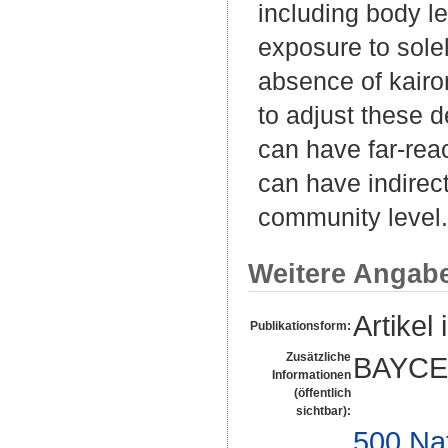
including body le
exposure to sole
absence of kairom
to adjust these d
can have far-rea
can have indirec
community level.
Weitere Angab
Artikel 
Publikationsform:
Zusätzliche
BAYCE
Informationen
(öffentlich
sichtbar):
500 Na