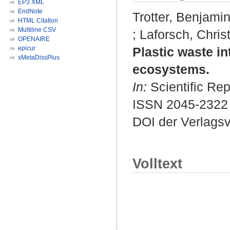
EP3 XML
EndNote
Trotter, Benjami
HTML Citation
Multiline CSV
;
Laforsch, Chris
OPENAIRE
epicur
Plastic waste i
xMetaDissPlus
ecosystems.
In:
Scientific Rep
ISSN 2045-2322
DOI der Verlags
Volltext