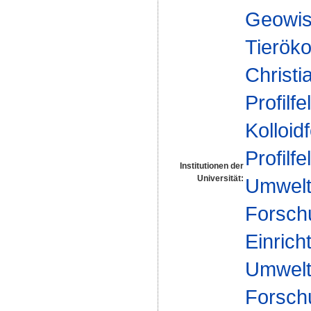
Geowis
Tieröko
Christi
Profilfe
Kolloid
Profilfe
Institutionen der
Universität:
Umwelt
Forsch
Einrich
Umwelt
Forsch