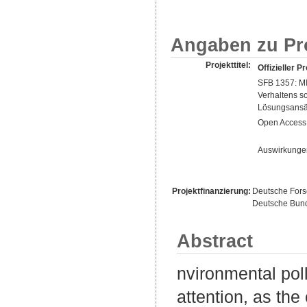
Angaben zu Pr
Projekttitel:
Offizieller Pr
SFB 1357: MI
Verhaltens s
Lösungsansä
Open Access 
Auswirkungen
Projektfinanzierung:
Deutsche For
Deutsche Bund
Abstract
nvironmental pol
attention, as the