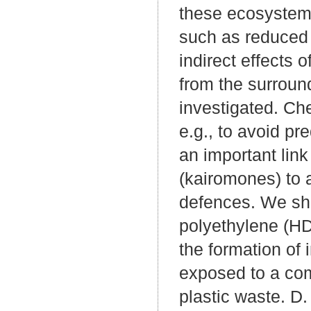
these ecosystems
such as reduced g
indirect effects 
from the surroun
investigated. Ch
e.g., to avoid pr
an important link
(kairomones) to a
defences. We sho
polyethylene (HD
the formation of
exposed to a com
plastic waste. D.