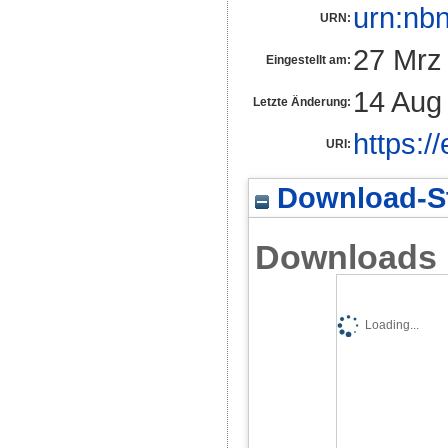
urn:nb
URN:
27 Mrz
Eingestellt am:
14 Aug
Letzte Änderung:
https:/
URI:
Download-St
Downloads
Loading...