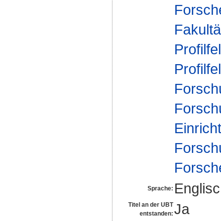
Forsch
Fakultä
Profilfe
Profilfe
Forsch
Forsch
Einrich
Forsch
Forsch
Englis
Sprache:
Ja
Titel an der UBT
entstanden: