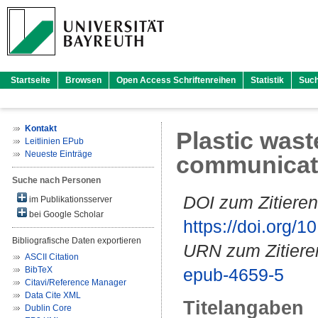
Startseite
Browsen
Open Access Schriftenreihen
Statistik
Suc
Kontakt
Plastic wast
Leitlinien EPub
Neueste Einträge
communicati
Suche nach Personen
DOI zum Zitieren
im Publikationsserver
bei Google Scholar
https://doi.org
Bibliografische Daten exportieren
URN zum Zitiere
ASCII Citation
BibTeX
epub-4659-5
Citavi/Reference Manager
Data Cite XML
Titelangaben
Dublin Core