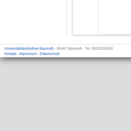
Universitätsbibliothek Bayreuth
- 95447 Bayreuth - Tel. 0921/553450
Kontakt
-
Impressum
-
Datenschutz