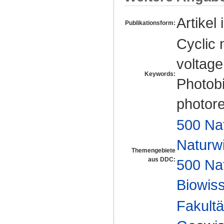
Artikel 
Publikationsform:
Cyclic 
voltage
Keywords:
Photob
photor
500 Na
Naturw
Themengebiete
aus DDC:
500 Na
Biowiss
Fakultä