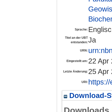
Geowis
Biochem
Englis
Sprache:
Ja
Titel an der UBT
entstanden:
urn:nb
URN:
22 Apr
Eingestellt am:
25 Apr
Letzte Änderung:
https:/
URI:
Download-St
Downloads