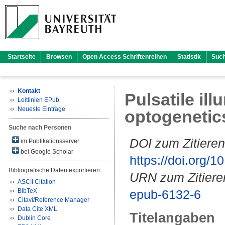
Startseite
Browsen
Open Access Schriftenreihen
Statistik
Suc
Kontakt
Pulsatile il
Leitlinien EPub
Neueste Einträge
optogenetic
Suche nach Personen
DOI zum Zitieren
im Publikationsserver
bei Google Scholar
https://doi.org
Bibliografische Daten exportieren
URN zum Zitiere
ASCII Citation
BibTeX
epub-6132-6
Citavi/Reference Manager
Data Cite XML
Titelangaben
Dublin Core