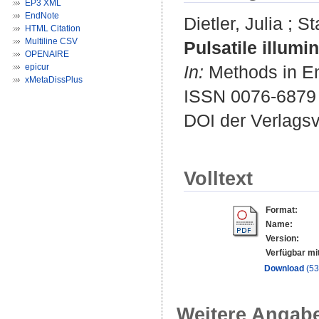
EP3 XML
EndNote
Dietler, Julia
;
St
HTML Citation
Multiline CSV
Pulsatile illumi
OPENAIRE
epicur
In:
Methods in En
xMetaDissPlus
ISSN 0076-6879
DOI der Verlags
Volltext
Format:
Name:
Version:
Verfügbar mi
Download
(53
Weitere Angab