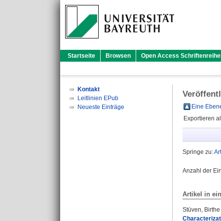
Startseite
Browsen
Open Access Schriftenreihe
Kontakt
Veröffent
Leitlinien EPub
Eine Ebene
Neueste Einträge
Exportieren a
Springe zu:
Ar
Anzahl der Ei
Artikel in ei
Stüven, Birthe
Characterizat