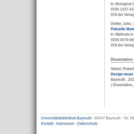
In:
Biological C
ISSN 1437-43
DOI der Verla
Dietler, Julia
;
Pulsatile illu
In:
Methods in 
ISSN 0076-68
DOI der Verla
Dissertation
Stabel, Robert
Design neuer 
Bayreuth , 2020
( Dissertation
Universitätsbibliothek Bayreuth
- 95447 Bayreuth - Tel. 
Kontakt
-
Impressum
-
Datenschutz