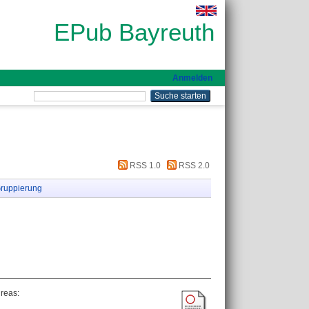
EPub Bayreuth
Anmelden
RSS 1.0
RSS 2.0
ruppierung
dreas
: