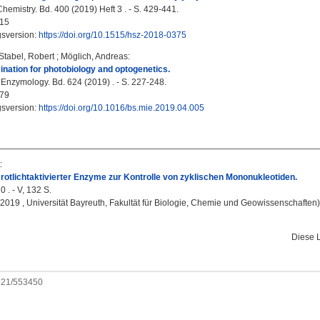
hemistry. Bd. 400 (2019) Heft 3 . - S. 429-441.
15
gsversion:
https://doi.org/10.1515/hsz-2018-0375
Stabel, Robert
;
Möglich, Andreas
:
mination for photobiology and optogenetics.
Enzymology. Bd. 624 (2019) . - S. 227-248.
79
gsversion:
https://doi.org/10.1016/bs.mie.2019.04.005
:
rotlichtaktivierter Enzyme zur Kontrolle von zyklischen Mononukleotiden.
 . - V, 132 S.
, 2019 , Universität Bayreuth, Fakultät für Biologie, Chemie und Geowissenschaften)
Diese 
0921/553450