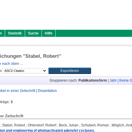
n
Statistik
Suche
Hilfe
lichungen "
Stabel, Robert
"
 nach oben ...
ls
Gruppieren nach:
Publikationsform
|
Jahr
|
Keine G
tikel in einer Zeitschrift
|
Dissertation
nträge:
3
.
ner Zeitschrift
;
Stabel, Robert
;
Ohlendorf, Robert
;
Beck, Julian
;
Schubert, Roman
;
Möglich, An
ion and engineering of photoactivated adenylyl cyclases.