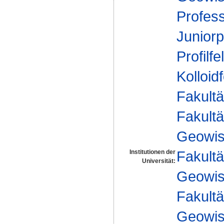
Profes
Juniorp
Profilfe
Kolloid
Fakultä
Fakultä
Geowis
Fakultä
Institutionen der
Universität:
Geowis
Fakultä
Geowis