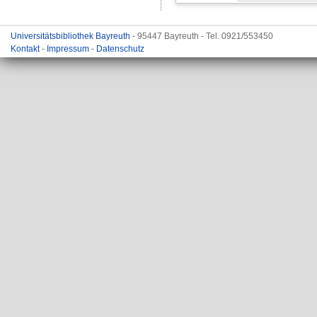
Universitätsbibliothek Bayreuth
- 95447 Bayreuth - Tel. 0921/553450
Kontakt
-
Impressum
-
Datenschutz