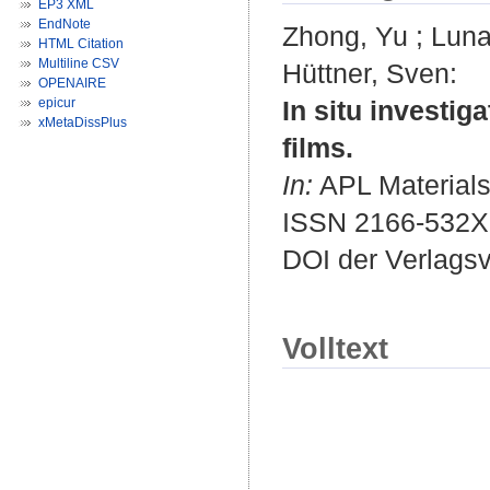
EP3 XML
EndNote
Zhong, Yu
;
Luna
HTML Citation
Multiline CSV
Hüttner, Sven
:
OPENAIRE
epicur
In situ investig
xMetaDissPlus
films.
In:
APL Materials.
ISSN 2166-532X
DOI der Verlags
Volltext