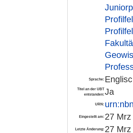
Juniorp
Profilfe
Profilfe
Fakultä
Geowis
Profes
Englis
Sprache:
Ja
Titel an der UBT
entstanden:
urn:nb
URN:
27 Mrz
Eingestellt am:
27 Mrz
Letzte Änderung: