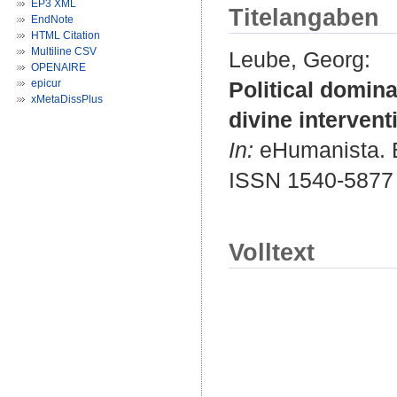
EP3 XML
Titelangaben
EndNote
HTML Citation
Multiline CSV
Leube, Georg
:
OPENAIRE
epicur
Political domin
xMetaDissPlus
divine intervent
In:
eHumanista. Bd
ISSN 1540-5877
Volltext