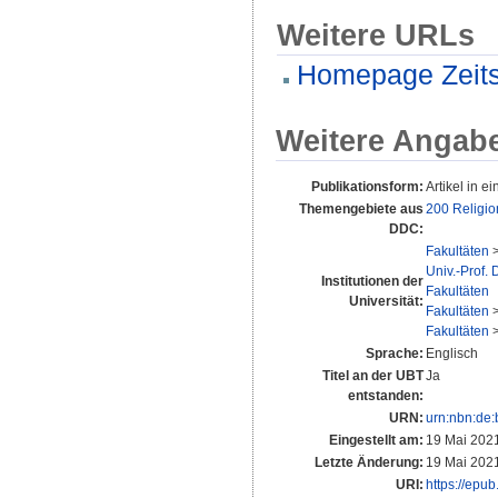
Weitere URLs
Homepage Zeitsc
Weitere Angab
Publikationsform:
Artikel in ei
Themengebiete aus
200 Religio
DDC:
Fakultäten
Univ.-Prof.
Institutionen der
Fakultäten
Universität:
Fakultäten
Fakultäten
Sprache:
Englisch
Titel an der UBT
Ja
entstanden:
URN:
urn:nbn:de
Eingestellt am:
19 Mai 202
Letzte Änderung:
19 Mai 202
URI:
https://epub