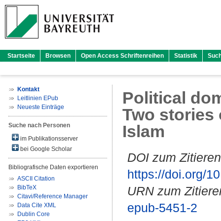
Startseite
Browsen
Open Access Schriftenreihen
Statistik
Suc
Kontakt
Political do
Leitlinien EPub
Neueste Einträge
Two stories 
Suche nach Personen
Islam
im Publikationsserver
bei Google Scholar
DOI zum Zitieren
Bibliografische Daten exportieren
https://doi.org
ASCII Citation
BibTeX
URN zum Zitiere
Citavi/Reference Manager
epub-5451-2
Data Cite XML
Dublin Core