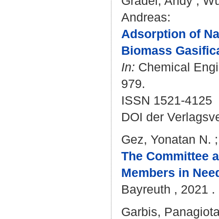
Gradel, Andy
;
Wü
Andreas
:
Adsorption of N
Biomass Gasifica
In:
Chemical Engin
979.
ISSN 1521-4125
DOI der Verlagsv
Gez, Yonatan N.
The Committee an
Members in Need
Bayreuth , 2021 . 
Garbis, Panagiota