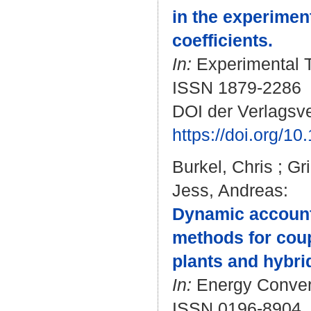
in the experimen
coefficients.
In:
Experimental T
ISSN 1879-2286
DOI der Verlagsve
https://doi.org/1
Burkel, Chris
;
Gr
Jess, Andreas
:
Dynamic accounti
methods for cou
plants and hybri
In:
Energy Convers
ISSN 0196-8904