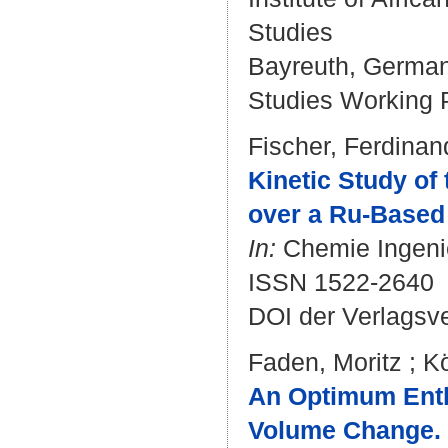
Studies
Bayreuth, Germany 
Studies Working P
Fischer, Ferdinan
Kinetic Study of
over a Ru-Based 
In:
Chemie Ingenieu
ISSN 1522-2640
DOI der Verlagsv
Faden, Moritz
;
K
An Optimum Entha
Volume Change.