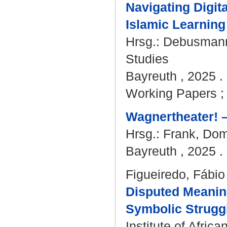
Navigating Digita
Islamic Learning
Hrsg.:
Debusmann
Studies
Bayreuth , 2025 . 
Working Papers ; 
Wagnertheater! –
Hrsg.:
Frank, Dom
Bayreuth , 2025 . 
Figueiredo, Fábio
Disputed Meanin
Symbolic Strugg
Institute of Afri