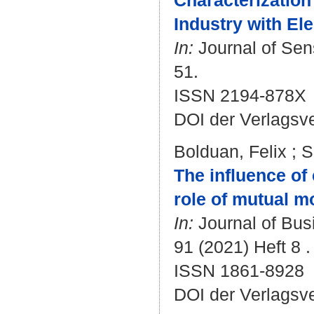
Characterizatio
Industry with El
In:
Journal of Sens
51.
ISSN 2194-878X
DOI der Verlagsv
Bolduan, Felix
;
S
The influence of
role of mutual m
In:
Journal of Busi
91 (2021) Heft 8 .
ISSN 1861-8928
DOI der Verlagsv