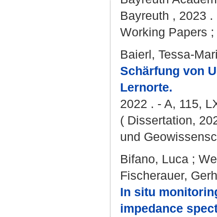
Bayreuth , 2023 . 
Working Papers ; 
Baierl, Tessa-Mar
Schärfung von Um
Lernorte.
2022 . - A, 115, 
( Dissertation, 20
und Geowissensc
Bifano, Luca
;
Wei
Fischerauer, Ger
In situ monitori
impedance spect