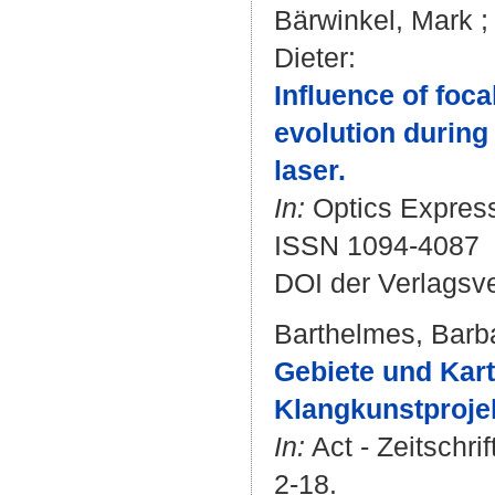
Bärwinkel, Mark
Dieter
:
Influence of foc
evolution during
laser.
In:
Optics Express.
ISSN 1094-4087
DOI der Verlagsv
Barthelmes, Barb
Gebiete und Kart
Klangkunstproje
In:
Act - Zeitschri
2-18.