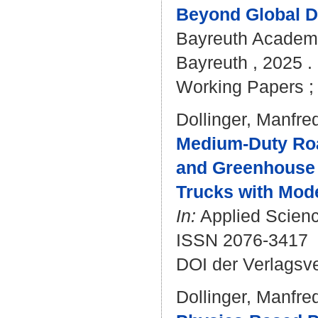
Beyond Global De
Bayreuth Academy
Bayreuth , 2025 . 
Working Papers ; 
Dollinger, Manfre
Medium-Duty Road
and Greenhouse G
Trucks with Mode
In:
Applied Science
ISSN 2076-3417
DOI der Verlagsv
Dollinger, Manfre