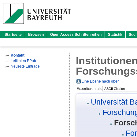
Startseite
Browsen
Open Access Schriftenreihen
Statistik
Suc
Kontakt
Institutione
Leitlinien EPub
Neueste Einträge
Forschungss
Eine Ebene nach oben ...
Exportieren als
Universität B
Forschung
Forsc
For