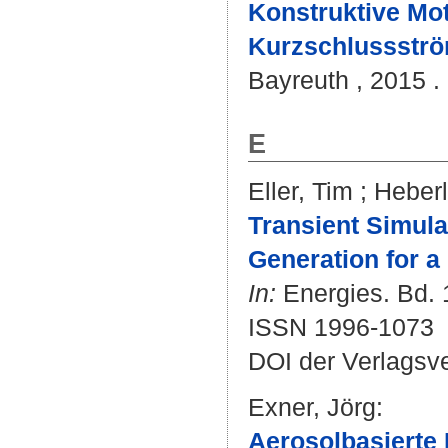
Konstruktive Mo
Kurzschlussströ
Bayreuth , 2015 . 
E
Eller, Tim
;
Heberl
Transient Simul
Generation for a
In:
Energies. Bd. 1
ISSN 1996-1073
DOI der Verlagsv
Exner, Jörg
:
Aerosolbasierte