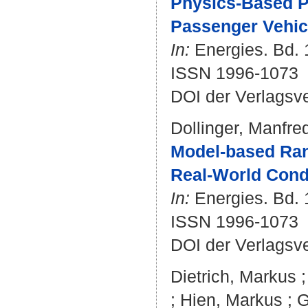
Physics-Based P
Passenger Vehicl
In:
Energies. Bd. 1
ISSN 1996-1073
DOI der Verlagsv
Dollinger, Manfre
Model-based Rang
Real-World Condi
In:
Energies. Bd. 
ISSN 1996-1073
DOI der Verlagsv
Dietrich, Markus
;
Hien, Markus
;
G