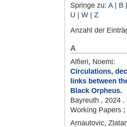
Springe zu:
A
|
B
U
|
W
|
Z
Anzahl der Einträ
A
Alfieri, Noemi
:
Circulations, de
links between th
Black Orpheus.
Bayreuth , 2024 . 
Working Papers ; 
Arnautovic, Zlata