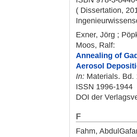
( Dissertation, 20
Ingenieurwissens
Exner, Jörg
;
Pöpk
Moos, Ralf
:
Annealing of Ga
Aerosol Deposit
In:
Materials. Bd. 
ISSN 1996-1944
DOI der Verlagsv
F
Fahm, AbdulGafa