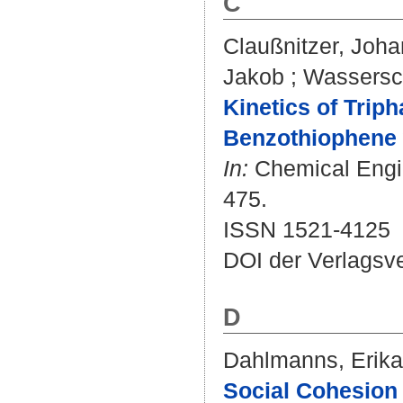
C
Claußnitzer, Joh
Jakob
;
Wassersch
Kinetics of Triph
Benzothiophene 
In:
Chemical Engin
475.
ISSN 1521-4125
DOI der Verlagsv
D
Dahlmanns, Erika
Social Cohesion