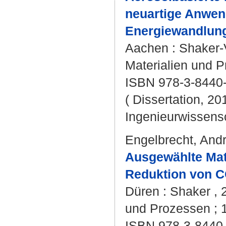
neuartige Anwen
Energiewandlun
Aachen : Shaker-V
Materialien und P
ISBN 978-3-8440
( Dissertation, 20
Ingenieurwissens
Engelbrecht, And
Ausgewählte Mat
Reduktion von C
Düren : Shaker , 2
und Prozessen ; 1
ISBN 978-3-8440