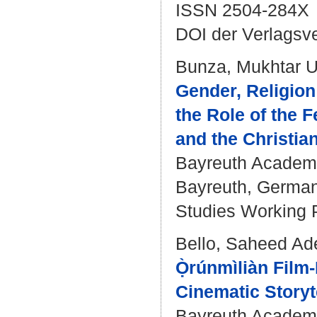
ISSN 2504-284X
DOI der Verlagsv
Bunza, Mukhtar 
Gender, Religion
the Role of the
and the Christia
Bayreuth Academy
Bayreuth, Germany 
Studies Working P
Bello, Saheed A
Ọ̀rúnmìliàn Film
Cinematic Storyte
Bayreuth Academy