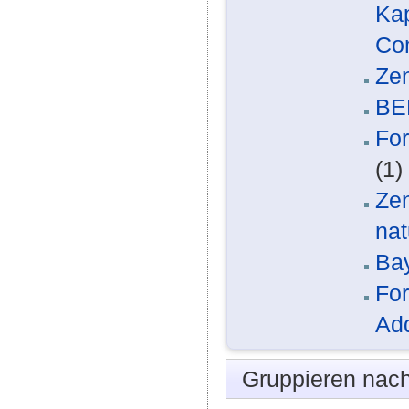
Kap
Com
Zen
BE
For
(1)
Zen
nat
Bay
For
Add
Gruppieren nac