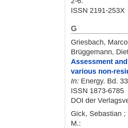
2-6.
ISSN 2191-253X
G
Griesbach, Marco
Brüggemann, Diet
Assessment and o
various non-resid
In:
Energy. Bd. 33
ISSN 1873-6785
DOI der Verlagsv
Gick, Sebastian
;
M.
: