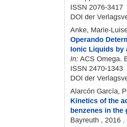
ISSN 2076-3417
DOI der Verlagsv
Anke, Marie-Luis
Operando Determ
Ionic Liquids b
In:
ACS Omega. Bd.
ISSN 2470-1343
DOI der Verlagsv
Alarcón García, P
Kinetics of the a
benzenes in the 
Bayreuth , 2016 . -