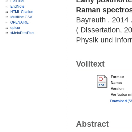
EP3 XML
EndNote
Raman spectros
HTML Citation
Multiline CSV
Bayreuth , 2014 .
OPENAIRE
epicur
( Dissertation, 2
xMetaDissPlus
Physik und Infor
Volltext
Format:
Name:
Version:
Verfügbar mi
Download
(5
Abstract