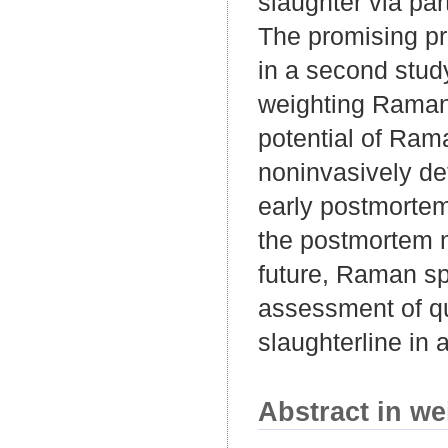
slaughter via pa
The promising pr
in a second stud
weighting Raman s
potential of Ram
noninvasively de
early postmortem
the postmortem m
future, Raman sp
assessment of qua
slaughterline in a
Abstract in we