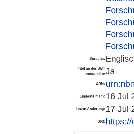
Forsch
Forsch
Forschu
Forsch
Englis
Sprache:
Ja
Titel an der UBT
entstanden:
urn:nb
URN:
16 Jul 
Eingestellt am:
17 Jul 
Letzte Änderung:
https:/
URI: