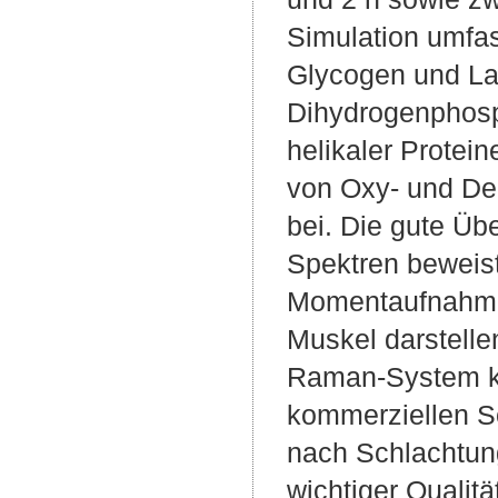
Simulation umfas
Glycogen und La
Dihydrogenphosp
helikaler Protei
von Oxy- und De
bei. Die gute Ü
Spektren beweist
Momentaufnahme 
Muskel darstelle
Raman-System kon
kommerziellen S
nach Schlachtung
wichtiger Qualit