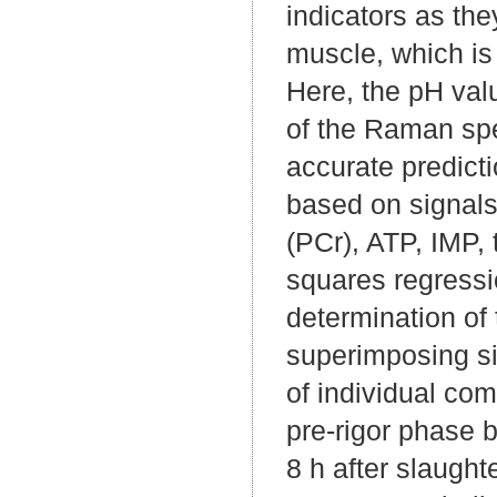
indicators as the
muscle, which is 
Here, the pH val
of the Raman spe
accurate predicti
based on signals 
(PCr), ATP, IMP, 
squares regress
determination of 
superimposing sig
of individual com
pre-rigor phase 
8 h after slaught