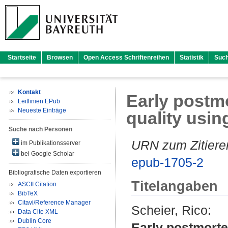
Startseite
Browsen
Open Access Schriftenreihen
Statistik
Suc
Kontakt
Early postm
Leitlinien EPub
Neueste Einträge
quality usi
Suche nach Personen
URN zum Zitiere
im Publikationsserver
bei Google Scholar
epub-1705-2
Bibliografische Daten exportieren
Titelangaben
ASCII Citation
BibTeX
Citavi/Reference Manager
Scheier, Rico
:
Data Cite XML
Dublin Core
Early postmorte