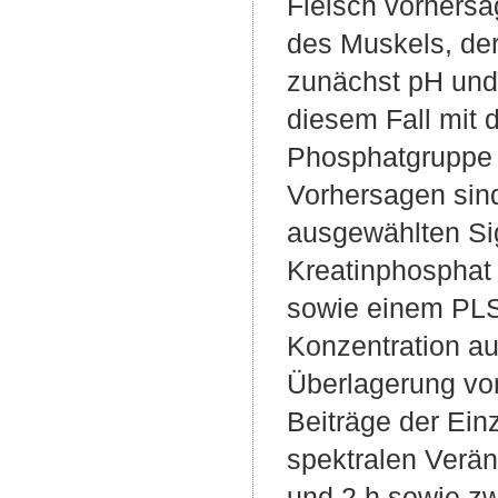
Fleisch vorhersa
des Muskels, der 
zunächst pH und 
diesem Fall mit
Phosphatgruppe 
Vorhersagen sind
ausgewählten Sig
Kreatinphosphat 
sowie einem PLS
Konzentration au
Überlagerung von
Beiträge der Ein
spektralen Verä
und 2 h sowie zw