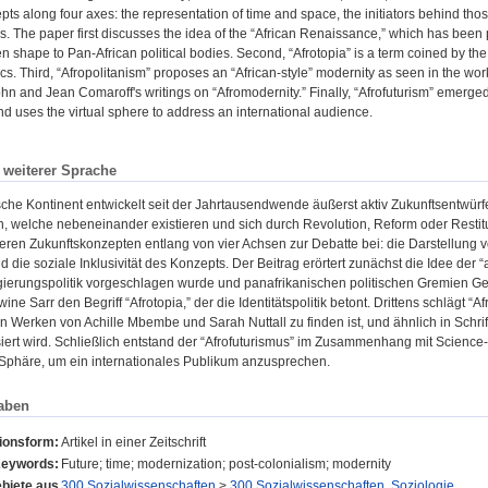
pts along four axes: the representation of time and space, the initiators behind tho
s. The paper first discusses the idea of the “African Renaissance,” which has been 
n shape to Pan-African political bodies. Second, “Afrotopia” is a term coined by 
itics. Third, “Afropolitanism” proposes an “African-style” modernity as seen in the w
hn and Jean Comaroff's writings on “Afromodernity.” Finally, “Afrofuturism” emerged in
and uses the virtual sphere to address an international audience.
n weiterer Sprache
sche Kontinent entwickelt seit der Jahrtausendwende äußerst aktiv Zukunftsentwürfe.
, welche nebeneinander existieren und sich durch Revolution, Reform oder Restitu
eren Zukunftskonzepten entlang von vier Achsen zur Debatte bei: die Darstellung 
 die soziale Inklusivität des Konzepts. Der Beitrag erörtert zunächst die Idee der “
egierungspolitik vorgeschlagen wurde und panafrikanischen politischen Gremien Ges
e Sarr den Begriff “Afrotopia,” der die Identitätspolitik betont. Drittens schlägt “Af
en Werken von Achille Mbembe und Sarah Nuttall zu finden ist, und ähnlich in Schr
iert wird. Schließlich entstand der “Afrofuturismus” im Zusammenhang mit Science-Fi
e Sphäre, um ein internationales Publikum anzusprechen.
aben
tionsform:
Artikel in einer Zeitschrift
eywords:
Future; time; modernization; post-colonialism; modernity
biete aus
300 Sozialwissenschaften
>
300 Sozialwissenschaften, Soziologie