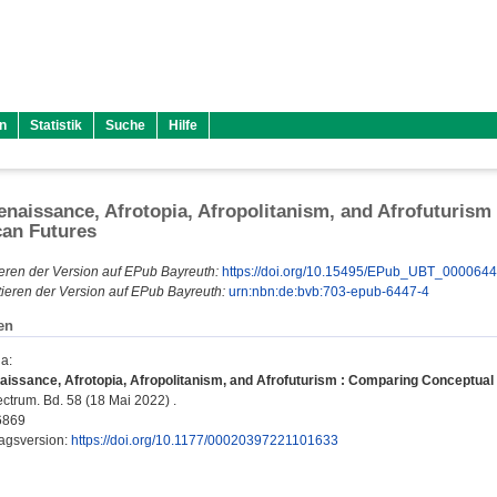
n
Statistik
Suche
Hilfe
enaissance, Afrotopia, Afropolitanism, and Afrofuturism
can Futures
eren der Version auf EPub Bayreuth:
https://doi.org/10.15495/EPub_UBT_000064
ieren der Version auf EPub Bayreuth:
urn:nbn:de:bvb:703-epub-6447-4
en
na
:
aissance, Afrotopia, Afropolitanism, and Afrofuturism : Comparing Conceptual 
ctrum. Bd. 58 (18 Mai 2022) .
6869
lagsversion:
https://doi.org/10.1177/00020397221101633