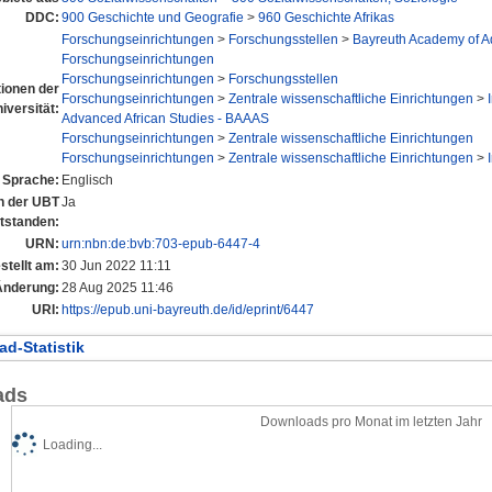
DDC:
900 Geschichte und Geografie
>
960 Geschichte Afrikas
Forschungseinrichtungen
>
Forschungsstellen
>
Bayreuth Academy of A
Forschungseinrichtungen
Forschungseinrichtungen
>
Forschungsstellen
tionen der
Forschungseinrichtungen
>
Zentrale wissenschaftliche Einrichtungen
>
iversität:
Advanced African Studies - BAAAS
Forschungseinrichtungen
>
Zentrale wissenschaftliche Einrichtungen
Forschungseinrichtungen
>
Zentrale wissenschaftliche Einrichtungen
>
Sprache:
Englisch
an der UBT
Ja
tstanden:
URN:
urn:nbn:de:bvb:703-epub-6447-4
stellt am:
30 Jun 2022 11:11
Änderung:
28 Aug 2025 11:46
URI:
https://epub.uni-bayreuth.de/id/eprint/6447
d-Statistik
ads
Downloads pro Monat im letzten Jahr
Loading...