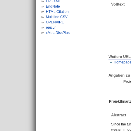
EP3 XML
Volltext
EndNote
HTML Citation
Multiline CSV
OPENAIRE
epicur
xMetaDissPlus
Weitere URL
Homepage Z
Angaben zu 
Proje
Projektfinanz
Abstract
Since the tu
western mode