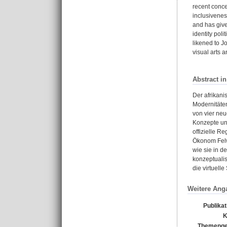
recent conce
inclusivenes
and has give
identity pol
likened to Jo
visual arts 
Abstract i
Der afrikani
Modernitäten
von vier neu
Konzepte und
offizielle R
Ökonom Felwin
wie sie in d
konzeptualis
die virtuell
Weitere Ang
Publika
K
Themenge