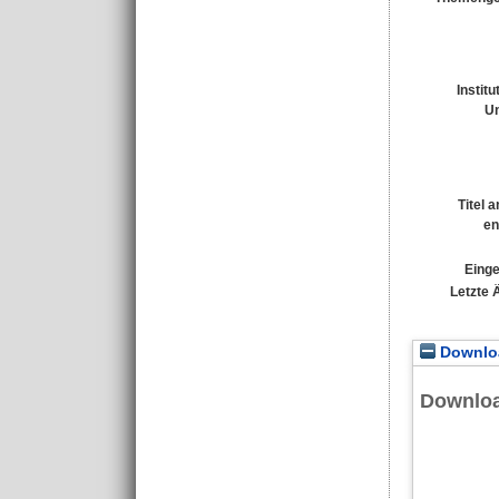
Institu
Un
Titel 
en
Einge
Letzte 
Downloa
Downlo