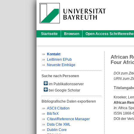
Startseite
Browsen
Open Access Schriftenreihe
Kontakt
African R
Leitlinien EPub
Four Afri
Neueste Einträge
DOI zum Ziti
Suche nach Personen
URN zum Zit
im Publikationsserver
Titelangab
bei Google Scholar
Kroeker, Le
Bibliografische Daten exportieren
African Ren
In:
Africa Spe
ASCII Citation
ISSN 1868-
BibTeX
DOI der Ver
Citavi/Reference Manager
Data Cite XML
Dublin Core