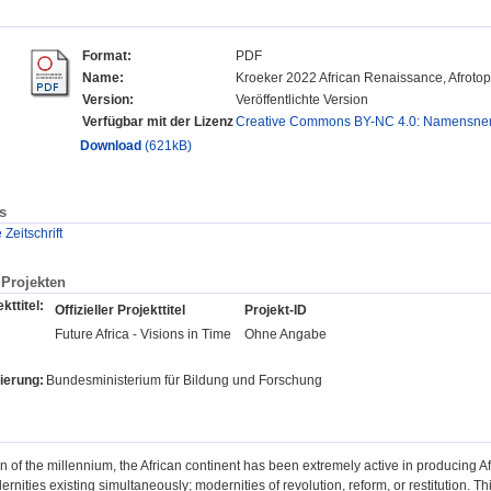
Format:
PDF
Name:
Kroeker 2022 African Renaissance, Afrotopi
Version:
Veröffentlichte Version
Verfügbar mit der Lizenz
Creative Commons BY-NC 4.0: Namensnenn
Download
(621kB)
s
eitschrift
Projekten
kttitel:
Offizieller Projekttitel
Projekt-ID
Future Africa - Visions in Time
Ohne Angabe
ierung:
Bundesministerium für Bildung und Forschung
rn of the millennium, the African continent has been extremely active in producing Af
rnities existing simultaneously; modernities of revolution, reform, or restitution. T