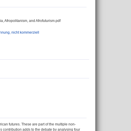
a, Afropolitanism, and Afrofuturism.pdf
ung, nicht kommerziell
rican futures. These are part of the multiple non-
his contribution adds to the debate by analysing four