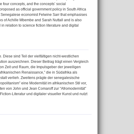
se four concepts, and the concepts’ social
proposed as official government policy in South Africa
the Senegalese economist Felwine Sarr that emphasises
orks of Achille Mbembe and Sarah Nuttall and is also
 relation to science fiction literature and digital
 Diese sind Teil der vielfältigen nicht-westlichen
tion auszeichnen. Dieser Beitrag trägt einen Vergleich
von Zeit und Raum, die Impulsgeber der jeweiligen
afrikanischen Renaissance,” die in Südafrika als
talt verlieh. Zweitens prägte der senegalesische
ropolitanism” eine Modernität im afrikanischen Stil vor,
iften von John und Jean Comaroff zur “Afromodernität”
ction-Literatur und digitaler visueller Kunst und nutzt