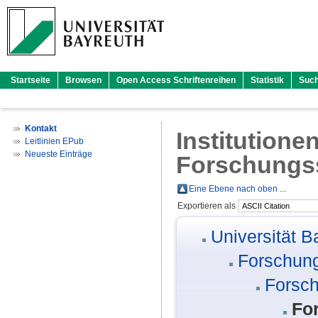
Startseite
Browsen
Open Access Schriftenreihen
Statistik
Suc
Kontakt
Institutione
Leitlinien EPub
Neueste Einträge
Forschungsst
Eine Ebene nach oben ...
Exportieren als
Universität B
Forschung
Forsch
For