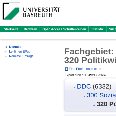
Startseite
Browsen
Open Access Schriftenreihen
Statistik
Suc
Kontakt
Fachgebiet
Leitlinien EPub
Neueste Einträge
320 Politikw
Eine Ebene nach oben ...
Exportieren als
DDC
(6332)
300 Sozia
320 Po