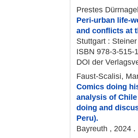
Prestes Dürrnagel
Peri-urban life-
and conflicts at
Stuttgart : Steine
ISBN 978-3-515-
DOI der Verlagsv
Faust-Scalisi, Ma
Comics doing hist
analysis of Chil
doing and discus
Peru).
Bayreuth , 2024 . 