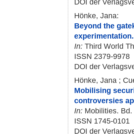
DOI der Verlagsv
Hönke, Jana
:
Beyond the gateke
experimentation.
In:
Third World The
ISSN 2379-9978
DOI der Verlagsv
Hönke, Jana
;
Cue
Mobilising securi
controversies ap
In:
Mobilities. Bd.
ISSN 1745-0101
DOI der Verlagsv