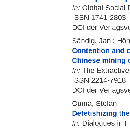
In:
Global Social P
ISSN 1741-2803
DOI der Verlagsv
Sändig, Jan
;
Hön
Contention and c
Chinese mining c
In:
The Extractive 
ISSN 2214-7918
DOI der Verlagsv
Ouma, Stefan
:
Defetishizing the
In:
Dialogues in H