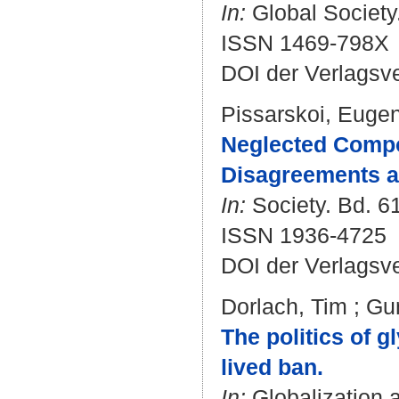
In:
Global Society.
ISSN 1469-798X
DOI der Verlagsv
Pissarskoi, Euge
Neglected Compo
Disagreements a
In:
Society. Bd. 61
ISSN 1936-4725
DOI der Verlagsv
Dorlach, Tim
;
Gu
The politics of g
lived ban.
In:
Globalization a