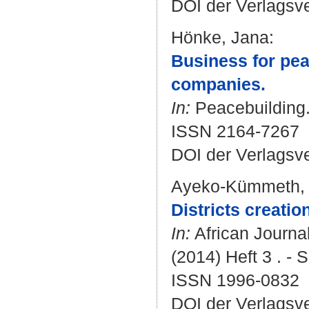
DOI der Verlagsv
Hönke, Jana
:
Business for pea
companies.
In:
Peacebuilding. 
ISSN 2164-7267
DOI der Verlagsv
Ayeko-Kümmeth,
Districts creati
In:
African Journal
(2014) Heft 3 . - S
ISSN 1996-0832
DOI der Verlagsv