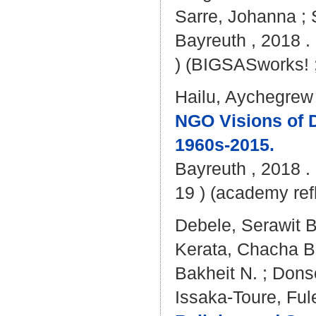
Sarre, Johanna
;
Bayreuth , 2018 .
) (BIGSASworks! ;
Hailu, Aychegrew
NGO Visions of D
1960s-2015.
Bayreuth , 2018 . 
19 ) (academy refl
Debele, Serawit 
Kerata, Chacha 
Bakheit N.
;
Dons
Issaka-Toure, Ful