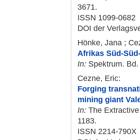
3671.
ISSN 1099-0682
DOI der Verlagsv
Hönke, Jana
;
Cez
Afrikas Süd-Süd
In:
Spektrum. Bd. 1
Cezne, Eric
:
Forging transnat
mining giant Vale
In:
The Extractive 
1183.
ISSN 2214-790X