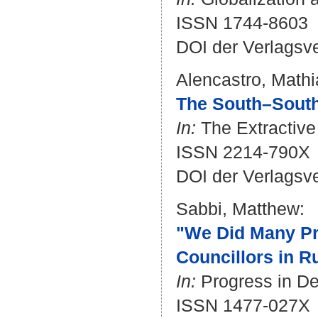
ISSN 1744-8603
DOI der Verlagsv
Alencastro, Mathi
The South–South 
In:
The Extractive 
ISSN 2214-790X
DOI der Verlagsv
Sabbi, Matthew
:
"We Did Many Pr
Councillors in R
In:
Progress in Dev
ISSN 1477-027X