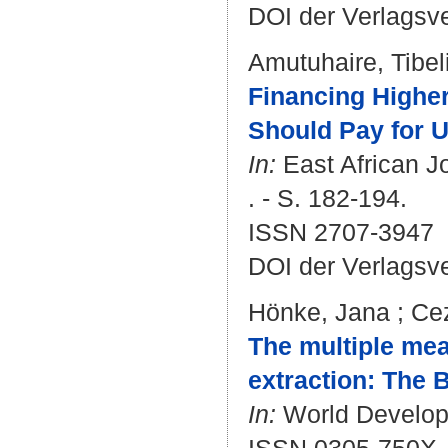
DOI der Verlagsv
Amutuhaire, Tibel
Financing Highe
Should Pay for U
In:
East African Jo
. - S. 182-194.
ISSN 2707-3947
DOI der Verlagsv
Hönke, Jana
;
Cez
The multiple mea
extraction: The 
In:
World Developm