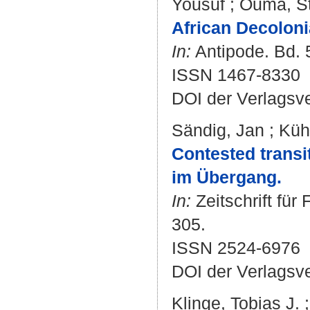
Yousuf
;
Ouma, S
African Decoloni
In:
Antipode. Bd. 5
ISSN 1467-8330
DOI der Verlagsv
Sändig, Jan
;
Kühn
Contested trans
im Übergang.
In:
Zeitschrift für
305.
ISSN 2524-6976
DOI der Verlagsv
Klinge, Tobias J.