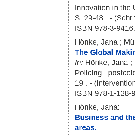
Innovation in the 
S. 29-48 . - (Sch
ISBN 978-3-9416
Hönke, Jana
;
Mül
The Global Makin
In:
Hönke, Jana
;
Policing : postcol
19 . - (Interventio
ISBN 978-1-138-
Hönke, Jana
:
Business and the
areas.