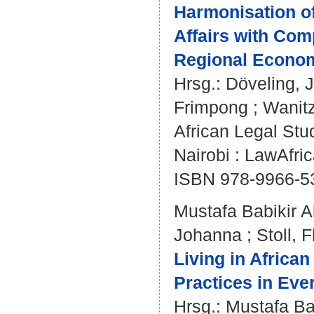
Harmonisation of
Affairs with Com
Regional Econo
Hrsg.:
Döveling, 
Frimpong
;
Wanitz
African Legal Stu
Nairobi : LawAfric
ISBN 978-9966-5
Mustafa Babikir 
Johanna
;
Stoll, F
Living in African
Practices in Eve
Hrsg.:
Mustafa Ba