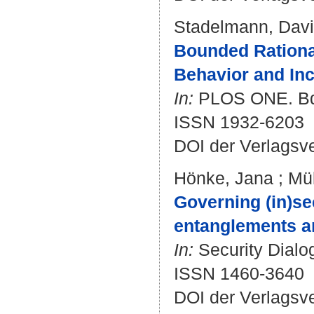
Stadelmann, Dav
Bounded Rational
Behavior and Inc
In:
PLOS ONE. Bd. 
ISSN 1932-6203
DOI der Verlagsv
Hönke, Jana
;
Mül
Governing (in)sec
entanglements and
In:
Security Dialog
ISSN 1460-3640
DOI der Verlagsv