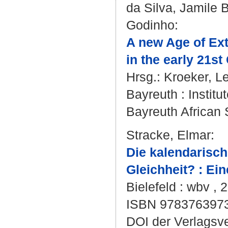
da Silva, Jamile 
Godinho
:
A new Age of Ext
in the early 21st
Hrsg.:
Kroeker, L
Bayreuth : Institut
Bayreuth African S
Stracke, Elmar
:
Die kalendarisch
Gleichheit? : Ei
Bielefeld : wbv , 
ISBN 978376397
DOI der Verlagsv