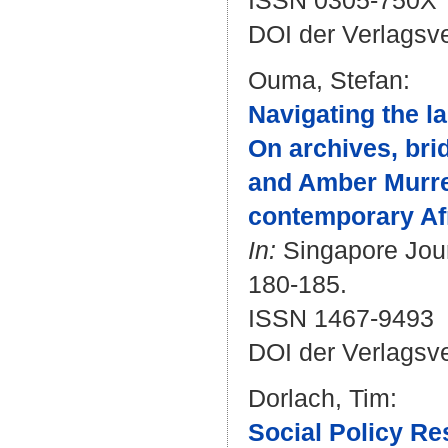
ISSN 0305-750X
DOI der Verlagsv
Ouma, Stefan
:
Navigating the l
On archives, bri
and Amber Murrey
contemporary Af
In:
Singapore Journ
180-185.
ISSN 1467-9493
DOI der Verlagsv
Dorlach, Tim
:
Social Policy Re