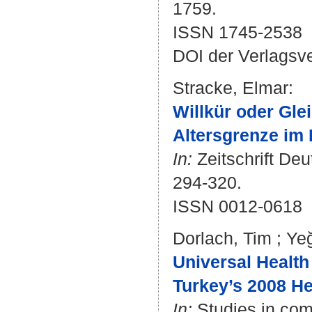
1759.
ISSN 1745-2538
DOI der Verlagsv
Stracke, Elmar
:
Willkür oder Gle
Altersgrenze im
In:
Zeitschrift Deu
294-320.
ISSN 0012-0618
Dorlach, Tim
;
Ye
Universal Health
Turkey’s 2008 He
In:
Studies in com