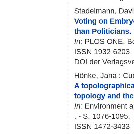
Stadelmann, Dav
Voting on Embryo
than Politicians.
In:
PLOS ONE. Bd. 
ISSN 1932-6203
DOI der Verlagsv
Hönke, Jana
;
Cue
A topolographical
topology and the
In:
Environment an
. - S. 1076-1095.
ISSN 1472-3433