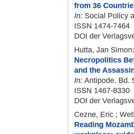
from 36 Countrie
In:
Social Policy a
ISSN 1474-7464
DOI der Verlagsv
Hutta, Jan Simon
Necropolitics Be
and the Assassin
In:
Antipode. Bd. 5
ISSN 1467-8330
DOI der Verlagsv
Cezne, Eric
;
Weth
Reading Mozambi