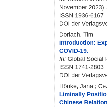
November 2023) .
ISSN 1936-6167
DOI der Verlagsv
Dorlach, Tim
:
Introduction: Ex
COVID-19.
In:
Global Social P
ISSN 1741-2803
DOI der Verlagsv
Hönke, Jana
;
Cez
Liminally Positio
Chinese Relation