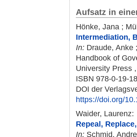
Aufsatz in ein
Hönke, Jana
;
Mül
Intermediation, 
In:
Draude, Anke
Handbook of Gover
University Press ,
ISBN 978-0-19-1
DOI der Verlagsve
https://doi.org/
Waider, Laurenz
:
Repeal, Replace,
In:
Schmid, Andr