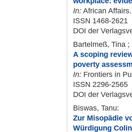
workplace: evide
In:
African Affairs
ISSN 1468-2621
DOI der Verlagsv
Bartelmeß, Tina
;
A scoping review
poverty assessm
In:
Frontiers in Pu
ISSN 2296-2565
DOI der Verlagsv
Biswas, Tanu
:
Zur Misopädie vo
Würdigung Colin