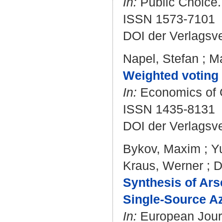
In:
Public Choice. 
ISSN 1573-7101
DOI der Verlagsv
Napel, Stefan
;
Ma
Weighted voting 
In:
Economics of G
ISSN 1435-8131
DOI der Verlagsv
Bykov, Maxim
;
Yu
Kraus, Werner
;
D
Synthesis of Ars
Single-Source Az
In:
European Journa