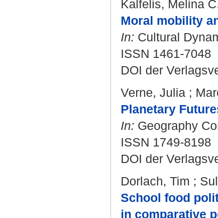
Kalfelis, Melina C
Moral mobility a
In:
Cultural Dynami
ISSN 1461-7048
DOI der Verlagsv
Verne, Julia
;
Mar
Planetary Futures
In:
Geography Comp
ISSN 1749-8198
DOI der Verlagsv
Dorlach, Tim
;
Su
School food poli
in comparative p