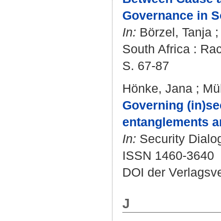
Governance in So
In:
Börzel, Tanja
South Africa : Ra
S. 67-87
Hönke, Jana
;
Mül
Governing (in)sec
entanglements and
In:
Security Dialog
ISSN 1460-3640
DOI der Verlagsv
J