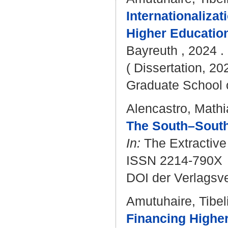
Internationalizat
Higher Education
Bayreuth , 2024 . 
( Dissertation, 20
Graduate School 
Alencastro, Mathi
The South–South 
In:
The Extractive 
ISSN 2214-790X
DOI der Verlagsv
Amutuhaire, Tibel
Financing Highe