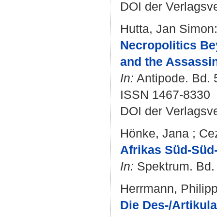
DOI der Verlagsv
Hutta, Jan Simon
Necropolitics Be
and the Assassin
In:
Antipode. Bd. 5
ISSN 1467-8330
DOI der Verlagsv
Hönke, Jana
;
Cez
Afrikas Süd-Süd
In:
Spektrum. Bd. 1
Herrmann, Philip
Die Des-/Artikul