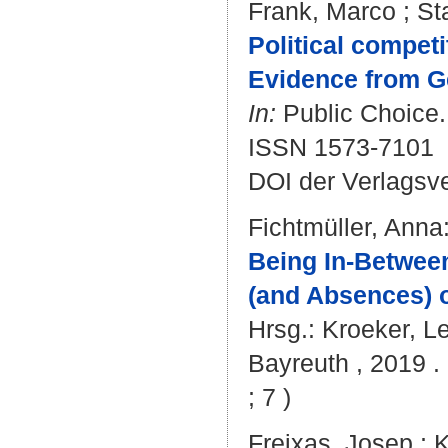
Frank, Marco
;
St
Political competit
Evidence from G
In:
Public Choice. 
ISSN 1573-7101
DOI der Verlagsv
Fichtmüller, Anna
Being In-Betwee
(and Absences) of
Hrsg.:
Kroeker, L
Bayreuth , 2019 . 
; 7 )
Freixas, Josep
;
K