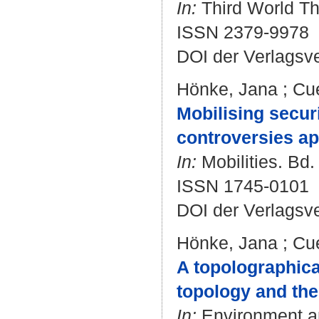
In:
Third World The
ISSN 2379-9978
DOI der Verlagsv
Hönke, Jana
;
Cue
Mobilising securi
controversies ap
In:
Mobilities. Bd.
ISSN 1745-0101
DOI der Verlagsv
Hönke, Jana
;
Cue
A topolographical
topology and the
In:
Environment an