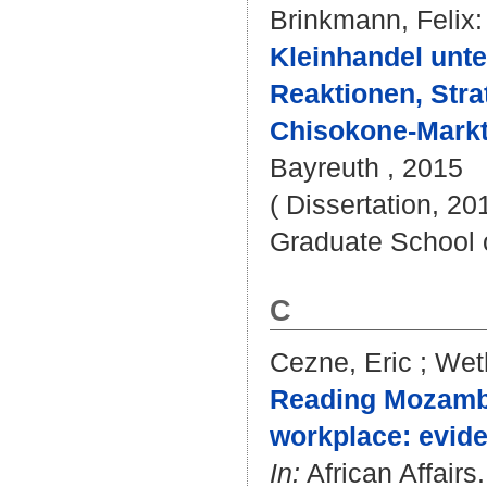
Brinkmann, Felix
:
Kleinhandel unte
Reaktionen, Str
Chisokone-Markt
Bayreuth , 2015
( Dissertation, 20
Graduate School 
C
Cezne, Eric
;
Weth
Reading Mozambi
workplace: evide
In:
African Affairs