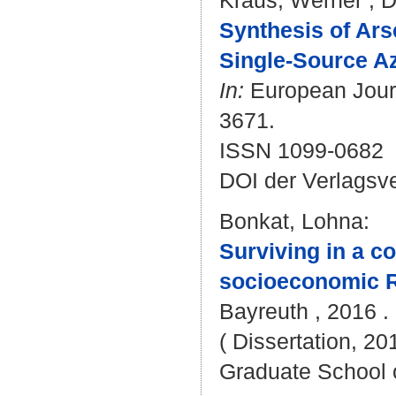
Kraus, Werner
;
D
Synthesis of Ars
Single-Source Az
In:
European Journa
3671.
ISSN 1099-0682
DOI der Verlagsv
Bonkat, Lohna
:
Surviving in a 
socioeconomic Re
Bayreuth , 2016 . 
( Dissertation, 20
Graduate School 