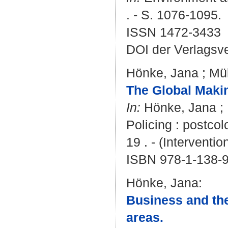
. - S. 1076-1095.
ISSN 1472-3433
DOI der Verlagsv
Hönke, Jana
;
Mül
The Global Makin
In:
Hönke, Jana
;
Policing : postcol
19 . - (Interventio
ISBN 978-1-138-
Hönke, Jana
:
Business and the
areas.