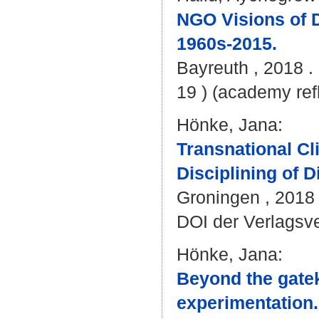
NGO Visions of D
1960s-2015.
Bayreuth , 2018 . 
19 ) (academy refl
Hönke, Jana
:
Transnational Cl
Disciplining of D
Groningen , 2018 
DOI der Verlagsv
Hönke, Jana
:
Beyond the gateke
experimentation.