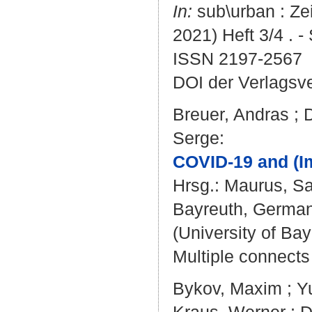
In:
sub\urban : Zei
2021) Heft 3/4 . -
ISSN 2197-2567
DOI der Verlagsv
Breuer, Andras
;
Serge
:
COVID-19 and (Im
Hrsg.:
Maurus, Sa
Bayreuth, Germany 
(University of Bay
Multiple connects 
Bykov, Maxim
;
Yu