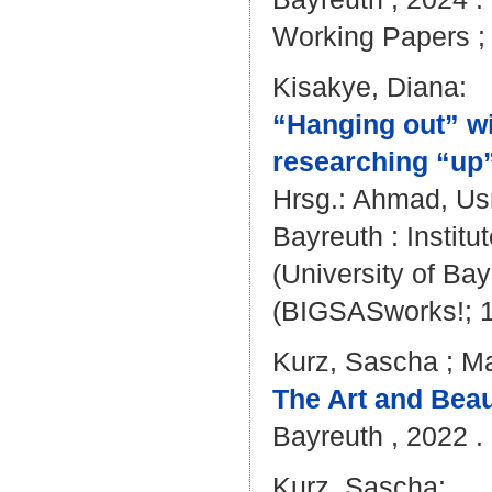
Working Papers ; 5
Kisakye, Diana
:
“Hanging out” wit
researching “up”
Hrsg.:
Ahmad, U
Bayreuth : Institut
(University of Ba
(BIGSASworks!; 1
Kurz, Sascha
;
Ma
The Art and Beau
Bayreuth , 2022 . 
Kurz, Sascha
: