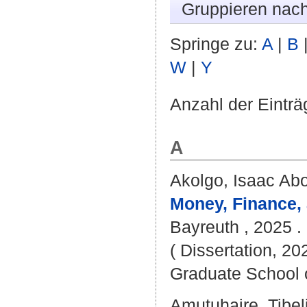
Gruppieren nac
Springe zu:
A
|
B
W
|
Y
Anzahl der Einträ
A
Akolgo, Isaac Ab
Money, Finance, 
Bayreuth , 2025 . 
( Dissertation, 20
Graduate School 
Amutuhaire, Tibel