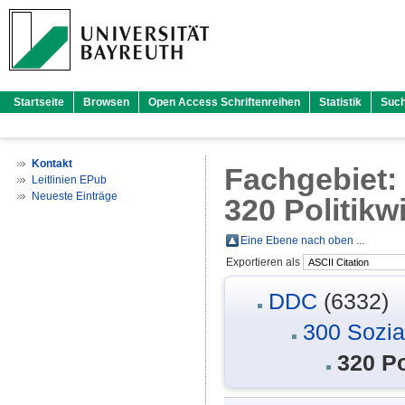
Startseite
Browsen
Open Access Schriftenreihen
Statistik
Suc
Kontakt
Fachgebiet
Leitlinien EPub
Neueste Einträge
320 Politikw
Eine Ebene nach oben ...
Exportieren als
DDC
(6332)
300 Sozia
320 Po