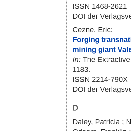
ISSN 1468-2621
DOI der Verlagsv
Cezne, Eric
:
Forging transnat
mining giant Vale
In:
The Extractive 
1183.
ISSN 2214-790X
DOI der Verlagsv
D
Daley, Patricia
;
N