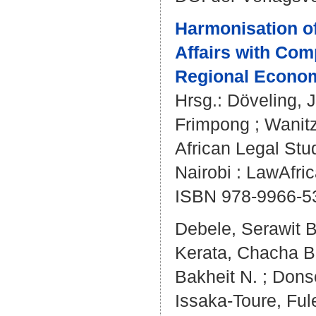
Harmonisation of
Affairs with Com
Regional Econo
Hrsg.:
Döveling, 
Frimpong
;
Wanitz
African Legal Stu
Nairobi : LawAfric
ISBN 978-9966-5
Debele, Serawit 
Kerata, Chacha 
Bakheit N.
;
Dons
Issaka-Toure, Ful