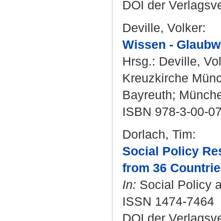
DOI der Verlagsv
Deville, Volker
:
Wissen - Glaubwü
Hrsg.:
Deville, Vo
Kreuzkirche Mün
Bayreuth; München
ISBN 978-3-00-0
Dorlach, Tim
:
Social Policy Re
from 36 Countrie
In:
Social Policy a
ISSN 1474-7464
DOI der Verlagsv