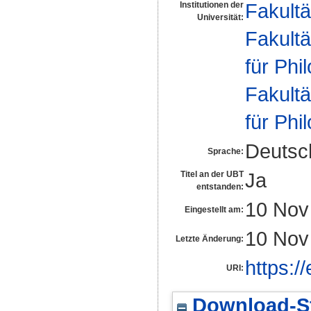
Fakultä
Institutionen der
Universität:
Fakultä
für Phi
Fakultä
für Phi
Deutsc
Sprache:
Ja
Titel an der UBT
entstanden:
10 Nov
Eingestellt am:
10 Nov
Letzte Änderung:
https:/
URI:
Download-St