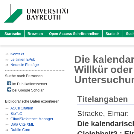
Startseite
Browsen
Open Access Schriftenreihen
Statistik
Suc
Kontakt
Die kalenda
Leitlinien EPub
Neueste Einträge
Willkür oder
Suche nach Personen
Untersuchu
im Publikationsserver
bei Google Scholar
Titelangaben
Bibliografische Daten exportieren
ASCII Citation
Stracke, Elmar
:
BibTeX
Citavi/Reference Manager
Die kalendarisc
Data Cite XML
Dublin Core
Gleichheit? : E