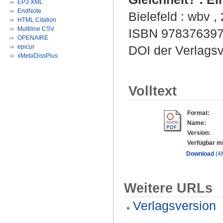
EP3 XML
EndNote
Bielefeld : wbv ,
HTML Citation
Multiline CSV
ISBN 97837639
OPENAIRE
epicur
DOI der Verlags
xMetaDissPlus
Volltext
Format:
Name:
Version:
Verfügbar mi
Download
(4
Weitere URLs
Verlagsversion