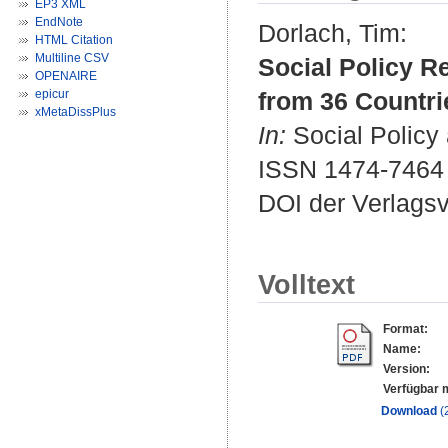
EP3 XML
EndNote
Dorlach, Tim
:
HTML Citation
Multiline CSV
Social Policy R
OPENAIRE
epicur
from 36 Countri
xMetaDissPlus
In:
Social Policy 
ISSN 1474-7464
DOI der Verlags
Volltext
Format:
Name:
Version:
Verfügbar m
Download
(