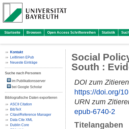
Startseite
Browsen
Open Access Schriftenreihen
Statistik
Suc
Kontakt
Social Polic
Leitlinien EPub
Neueste Einträge
South : Evi
Suche nach Personen
DOI zum Zitieren
im Publikationsserver
bei Google Scholar
https://doi.org
Bibliografische Daten exportieren
URN zum Zitiere
ASCII Citation
BibTeX
epub-6740-2
Citavi/Reference Manager
Data Cite XML
Titelangaben
Dublin Core