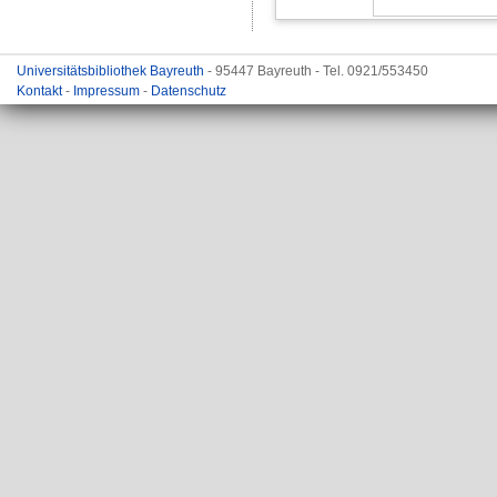
Universitätsbibliothek Bayreuth
- 95447 Bayreuth - Tel. 0921/553450
Kontakt
-
Impressum
-
Datenschutz