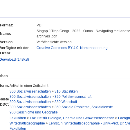
Format:
PDF
Singap J Trop Geogr - 2022 - Ouma - Navigating the landsc
Name:
archives .pdf
Version:
Veröffentlichte Version
Verfügbar mit der
Creative Commons BY 4.0: Namensnennung
Lizenz
Download
(148kB)
aben
sform:
Artikel in einer Zeitschrift
300 Sozialwissenschaften
>
310 Statistiken
300 Sozialwissenschaften
>
320 Politikwissenschaft
biete
300 Sozialwissenschaften
>
330 Wirtschaft
 DDC:
300 Sozialwissenschaften
>
360 Soziale Probleme, Sozialdienste
900 Geschichte und Geografie
Fakultäten
>
Fakultät für Biologie, Chemie und Geowissenschaften
>
Fachgr
Wirtschaftsgeographie
>
Lehrstuhl Wirtschaftsgeographie - Univ.-Prof. Dr. S
Fakultäten