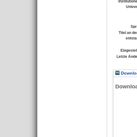
Institution
Univer
Spr
Titel an d
entst
Eingestel
Letzte Änd
Downloa
Downlo