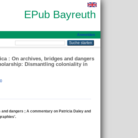
EPub Bayreuth
Anmelden
ica : On archives, bridges and dangers
olarship: Dismantling coloniality in
00
es and dangers ; A commentary on Patricia Daley and
raphies’.