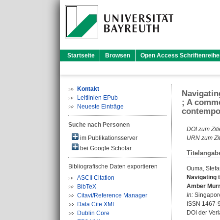
Startseite
Browsen
Open Access Schriftenreihe
Kontakt
Navigatin
Leitlinien EPub
; A comme
Neueste Einträge
contempor
Suche nach Personen
DOI zum Ziti
im Publikationsserver
URN zum Zit
bei Google Scholar
Titelangab
Bibliografische Daten exportieren
Ouma, Stefa
Navigating 
ASCII Citation
Amber Murre
BibTeX
In:
Singapore 
Citavi/Reference Manager
ISSN 1467-
Data Cite XML
DOI der Ver
Dublin Core