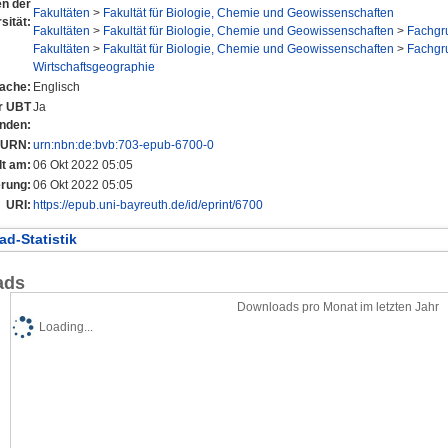
en der
Fakultäten
>
Fakultät für Biologie, Chemie und Geowissenschaften
sität:
Fakultäten
>
Fakultät für Biologie, Chemie und Geowissenschaften
>
Fachgr
Fakultäten
>
Fakultät für Biologie, Chemie und Geowissenschaften
>
Fachgr
Wirtschaftsgeographie
ache:
Englisch
er UBT
Ja
anden:
URN:
urn:nbn:de:bvb:703-epub-6700-0
lt am:
06 Okt 2022 05:05
erung:
06 Okt 2022 05:05
URI:
https://epub.uni-bayreuth.de/id/eprint/6700
d-Statistik
ads
Downloads pro Monat im letzten Jahr
Loading...