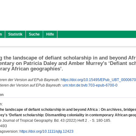
n
Statistik
Suche
Hilfe
g the landscape of defiant scholarship in and beyond Afr
ntary on Patricia Daley and Amber Murrey's ‘Defiant sch
ary African geographies’.
eren der Version auf EPub Bayreuth:
https://doi.org/10.15495/EPub_UBT_000067
ieren der Version auf EPub Bayreuth:
urn:nbn:de:bvb:703-epub-6700-0
en
n
:
the landscape of defiant scholarship in and beyond Africa : On archives, bridg
y's ‘Defiant scholarship: Dismantling coloniality in contemporary African geog
Journal of Tropical Geography. Bd. 43 (2022) Heft 2 . - S. 180-185.
9493
lagsversion:
https://doi.org/10.1111/sjtg.12423