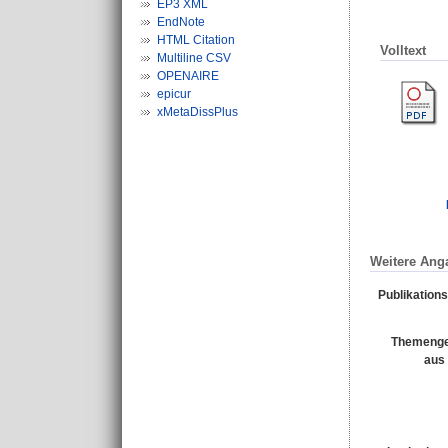
EP3 XML
EndNote
HTML Citation
Volltext
Multiline CSV
OPENAIRE
epicur
xMetaDissPlus
Weitere Ang
Publikation
Themenge
aus